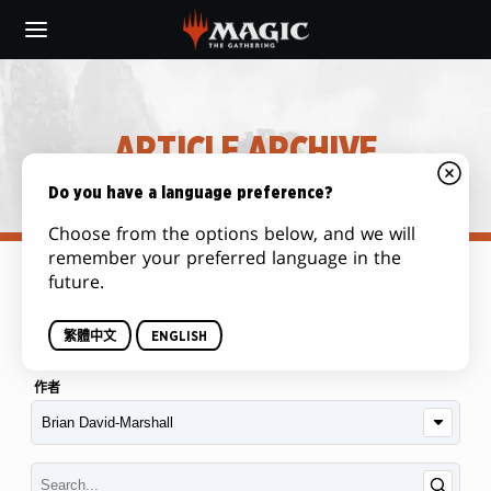
Skip
to
main
content
ARTICLE ARCHIVE
Do you have a language preference?
Choose from the options below, and we will
remember your preferred language in the
future.
类别
繁體中文
ENGLISH
作者