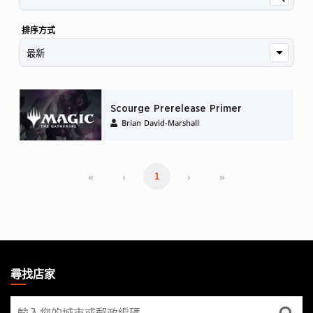
排序方式
Scourge Prerelease Primer
Brian David-Marshall
«
‹
›
»
1
MAGIC:
THE
尋找店家
GATHERING
尋
FOOTER