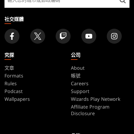
找
店
家
社交媒體
究探
公司
文章
About
Formats
帳號
Rules
Careers
Podcast
Support
Wallpapers
Wizards Play Network
Affiliate Program
Disclosure