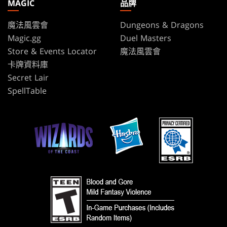
MAGIC
品牌
魔法風雲會
Dungeons & Dragons
Magic.gg
Duel Masters
Store & Events Locator
魔法風雲會
卡牌資料庫
Secret Lair
SpellTable