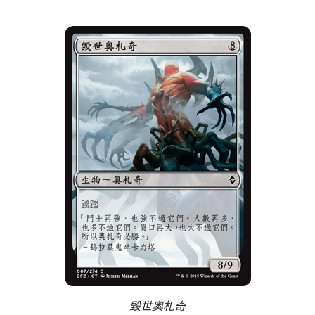
毀世奧札奇