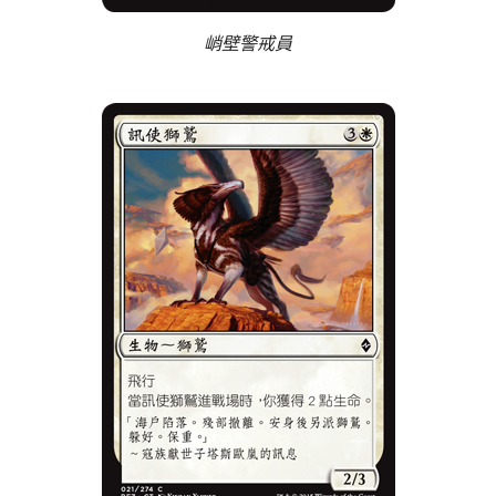
峭壁警戒員