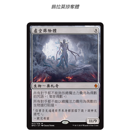
鎢拉莫掠奪體