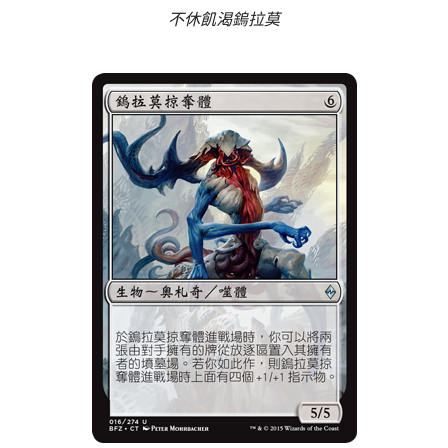
不休飢渴鎢拉莫