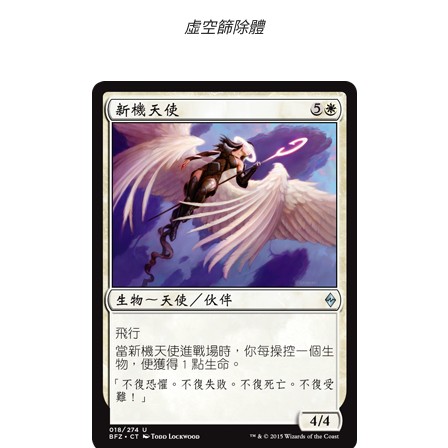
虛空篩除體