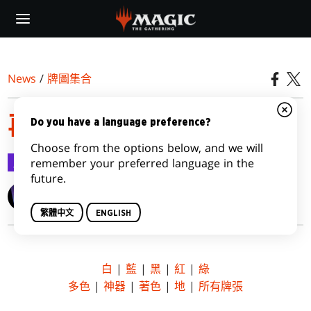
Skip
to
main
content
News
/
牌圖集合
再戰贊迪卡
Do you have a language preference?
Choose from the options below, and we will
牌圖集合
2015-09-18
remember your preferred language in the
future.
Wizards of the Coast
繁體中文
ENGLISH
白
|
藍
|
黑
|
紅
|
綠
多色
|
神器
|
著色
|
地
|
所有牌張