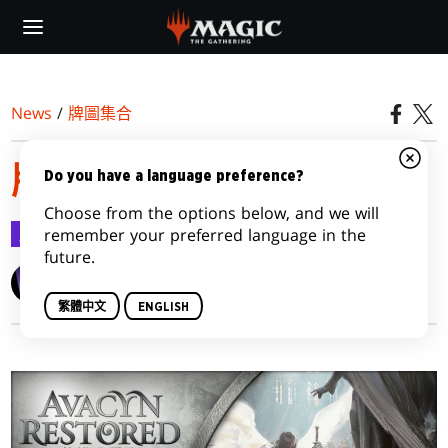
Skip
to
main
content
News
/
牌圖集合
牌圖集合
Do you have a language preference?
Choose from the options below, and we will
牌圖集合
2012-04-09
remember your preferred language in the
future.
Wizards of the Coast
繁體中文
ENGLISH