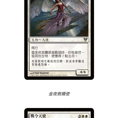
金夜救贖使