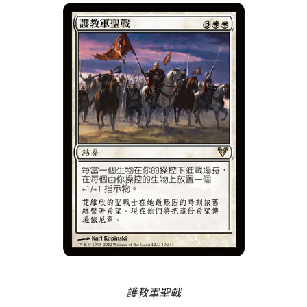
護教軍聖戰