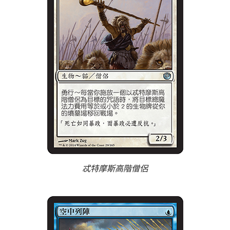
忒特摩斯高階僧侶