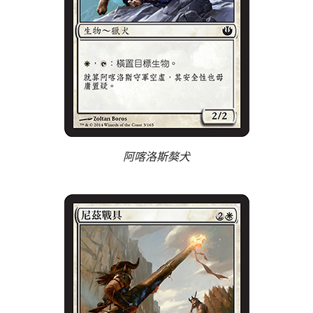
阿喀洛斯獒犬