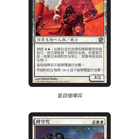
盲目喧嘩兵