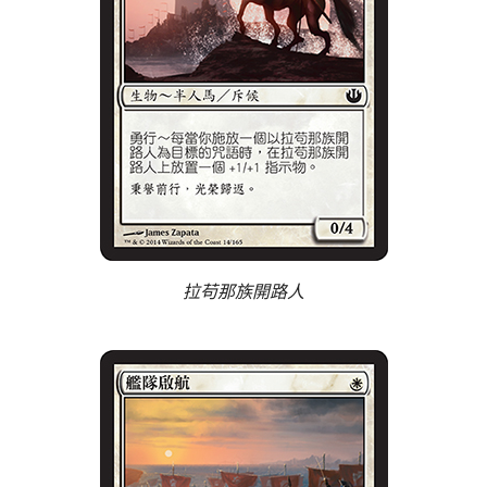
拉苟那族開路人