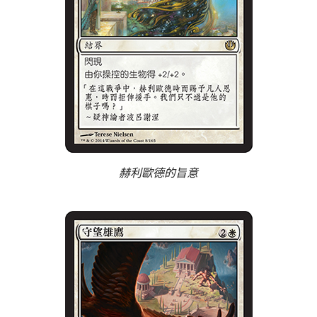
赫利歐德的旨意