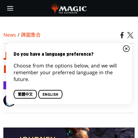
Skip
to
main
content
News
/
牌圖集合
JOURNEY INTO NYX CARD
Do you have a language preference?
Choose from the options below, and we will
IMAGE GALLERY
remember your preferred language in the
future.
牌圖集合
2014-04-07
繁體中文
ENGLISH
Wizards of the Coast