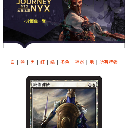
白
|
藍
|
黑
|
紅
|
綠
|
多色
|
神器
|
地
|
所有牌張