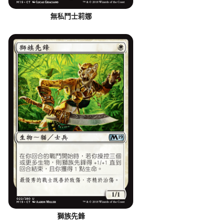
無私鬥士莉娜
獅族先鋒