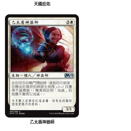
天國庇佑
乙太盾神器師