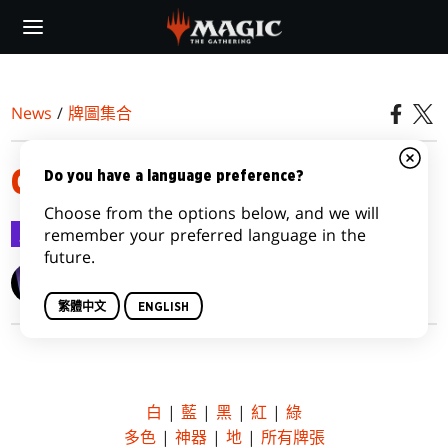
Skip
to
main
content
News
/
牌圖集合
CORE SET 2019
Do you have a language preference?
Choose from the options below, and we will
牌圖集合
2018-06-22
remember your preferred language in the
future.
Wizards of the Coast
繁體中文
ENGLISH
白
|
藍
|
黑
|
紅
|
綠
多色
|
神器
|
地
|
所有牌張