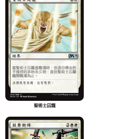
聖術士囚籠