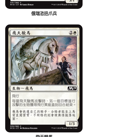
俄瑞恣迅爪兵
飛天駿馬