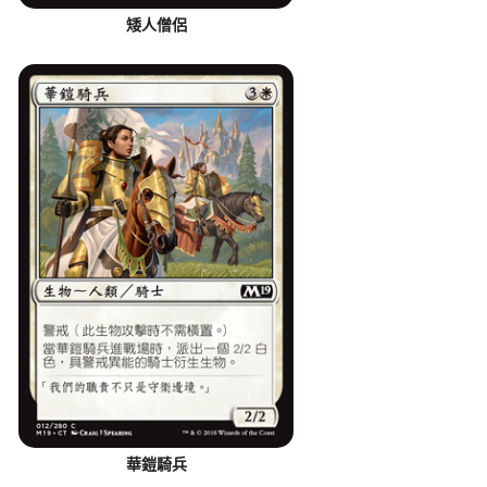
矮人僧侶
華鎧騎兵