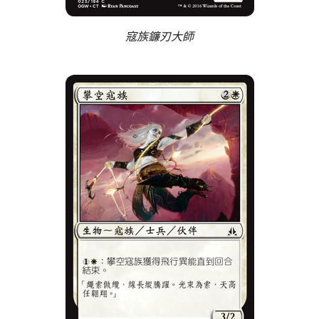
寇族鐮刃大師