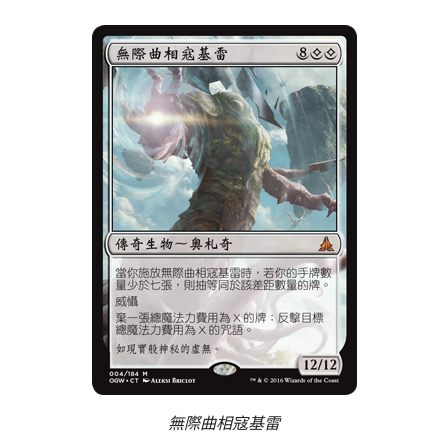
無際曲相寇基雷