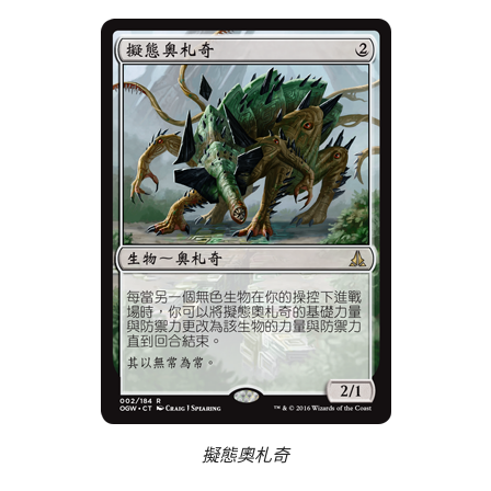
擬態奧札奇