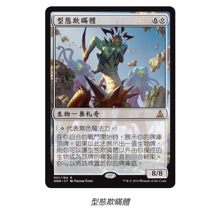
型態欺瞞體