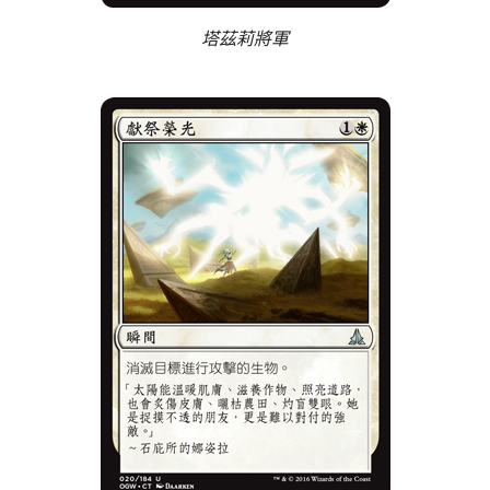
塔茲莉將軍