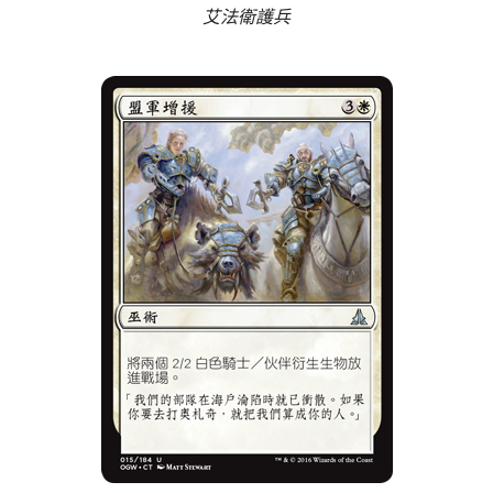
艾法衛護兵