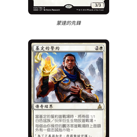
蒙達的先鋒