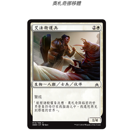
奧札奇挪移體