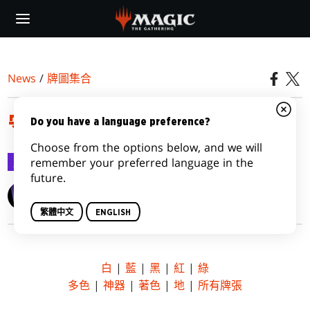
Skip
to
main
content
News
/
牌圖集合
守護者誓約
Do you have a language preference?
Choose from the options below, and we will
牌圖集合
2016-01-09
remember your preferred language in the
future.
Wizards of the Coast
繁體中文
ENGLISH
白
|
藍
|
黑
|
紅
|
綠
多色
|
神器
|
著色
|
地
|
所有牌張