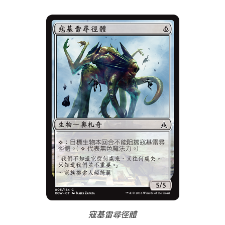
寇基雷尋徑體