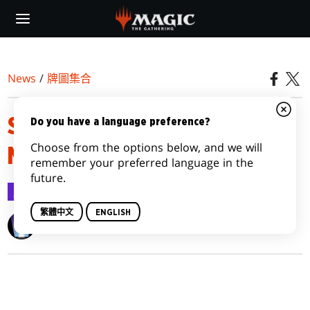
Skip
to
main
content
News
/
牌圖集合
STRIXHAVEN: SCHOOL OF
Do you have a language preference?
Choose from the options below, and we will
MAGES VARIANTS
remember your preferred language in the
future.
牌圖集合
2021-04-10
繁體中文
ENGLISH
Wizards of the Coast