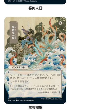
審判末日
無畏揮擊