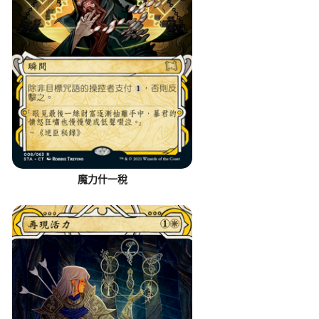
魔力什一稅