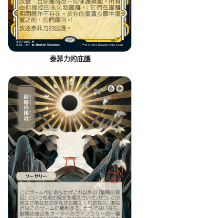
泰菲力的庇護