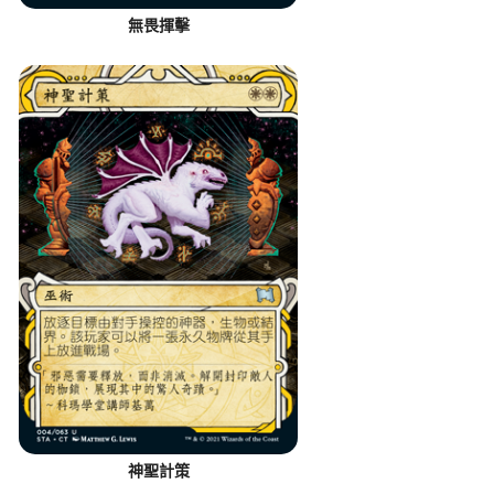
無畏揮擊
神聖計策