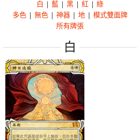
白
|
藍
|
黑
|
紅
|
綠
多色
|
無色
|
神器
|
地
|
模式雙面牌
所有牌張
白