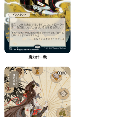
魔力什一稅