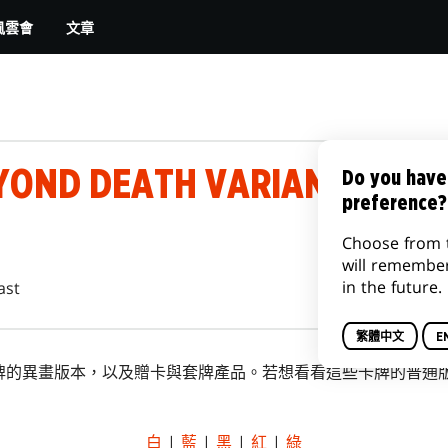
文章
風雲會
YOND DEATH VARIANTS
Do you have
preference?
Choose from 
will remembe
in the future.
ast
繁體中文
E
牌的異畫版本，以及贈卡與套牌產品。若想看看這些卡牌的普通
白
|
藍
|
黑
|
紅
|
綠