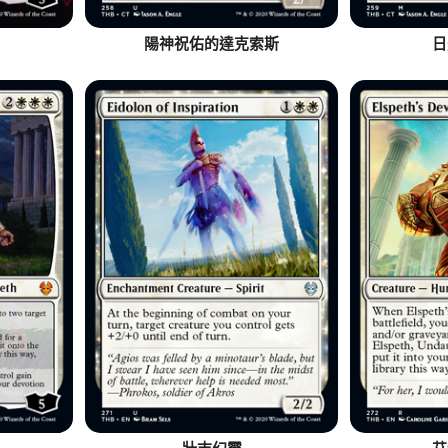
陽神祝佑的達克索斯
日
壯志幻靈
艾