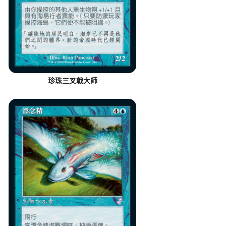
珍珠三叉戟大師