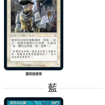
瑟班巡檢官
藍