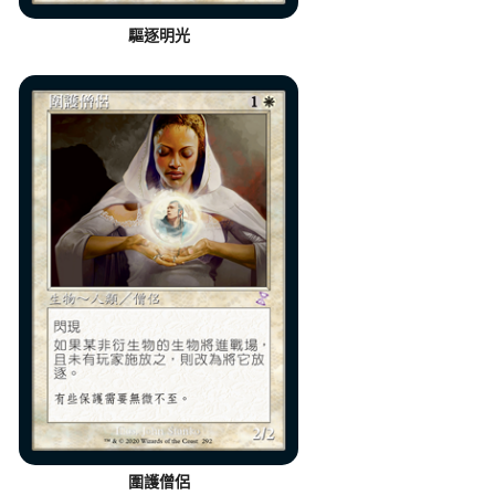
驅逐明光
圍護僧侶