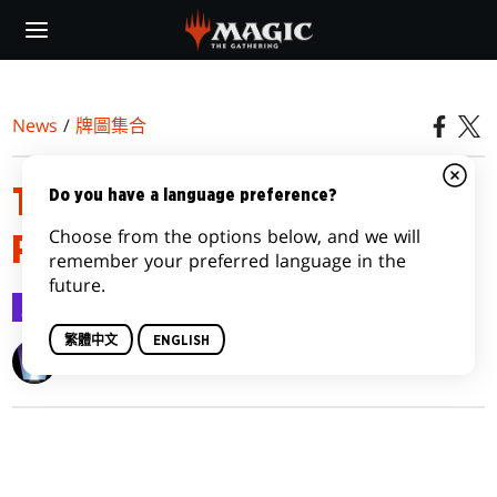
Skip
to
main
content
News
/
牌圖集合
TIME SPIRAL REMASTERED
Do you have a language preference?
Choose from the options below, and we will
PROMO AND BONUS SHEET
remember your preferred language in the
future.
牌圖集合
2021-03-06
繁體中文
ENGLISH
Wizards of the Coast