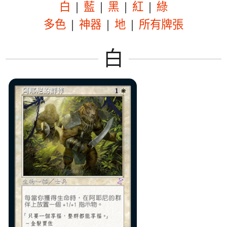
白
|
藍
|
黑
|
紅
|
綠
多色
|
神器
|
地
|
所有牌張
白