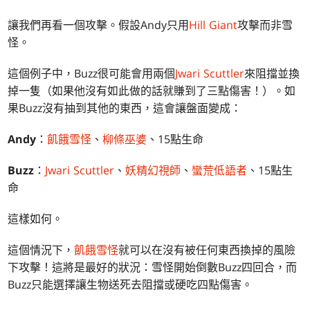
讓我們再看一個攻擊。假設Andy只用
Hill Giant
攻擊而非雪
怪。
這個例子中，Buzz很可能會用兩個
Jwari Scuttler
來阻擋並換
掉一隻（如果他沒有如此做的話就賺到了三點傷害！）。如
果Buzz沒有抽到其他的東西，這會讓盤面變成：
Andy
：
飢餓雪怪
、
柳條巫婆
、15點生命
Buzz
：
Jwari Scuttler
、
妖精幻視師
、
蠻荒低語者
、15點生
命
這樣如何。
這個情況下，
飢餓雪怪
就可以在沒有被任何東西換掉的風險
下攻擊！這將是最好的狀況：雪怪開始倒數Buzz四回合，而
Buzz只能選擇讓生物送死去阻擋或硬吃四點傷害。