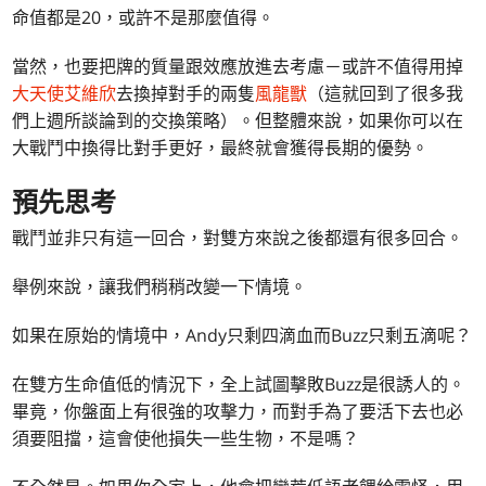
命值都是20，或許不是那麼值得。
當然，也要把牌的質量跟效應放進去考慮－或許不值得用掉
大天使艾維欣
去換掉對手的兩隻
風龍獸
（這就回到了很多我
們上週所談論到的交換策略）。但整體來說，如果你可以在
大戰鬥中換得比對手更好，最終就會獲得長期的優勢。
預先思考
戰鬥並非只有這一回合，對雙方來說之後都還有很多回合。
舉例來說，讓我們稍稍改變一下情境。
如果在原始的情境中，Andy只剩四滴血而Buzz只剩五滴呢？
在雙方生命值低的情況下，全上試圖擊敗Buzz是很誘人的。
畢竟，你盤面上有很強的攻擊力，而對手為了要活下去也必
須要阻擋，這會使他損失一些生物，不是嗎？