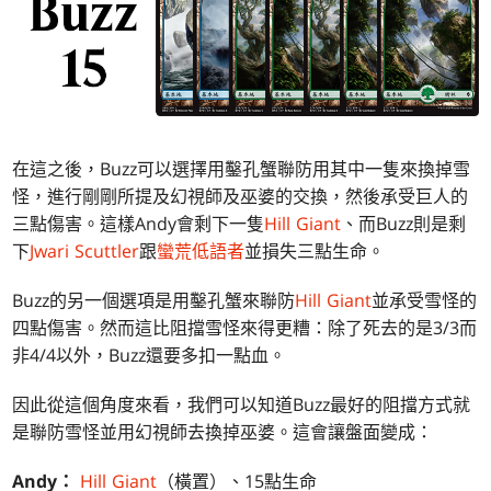
在這之後，Buzz可以選擇用鑿孔蟹聯防用其中一隻來換掉雪
怪，進行剛剛所提及幻視師及巫婆的交換，然後承受巨人的
三點傷害。這樣Andy會剩下一隻
Hill Giant
、而Buzz則是剩
下
Jwari Scuttler
跟
蠻荒低語者
並損失三點生命。
Buzz的另一個選項是用鑿孔蟹來聯防
Hill Giant
並承受雪怪的
四點傷害。然而這比阻擋雪怪來得更糟：除了死去的是3/3而
非4/4以外，Buzz還要多扣一點血。
因此從這個角度來看，我們可以知道Buzz最好的阻擋方式就
是聯防雪怪並用幻視師去換掉巫婆。這會讓盤面變成：
Andy：
Hill Giant
（橫置）、15點生命