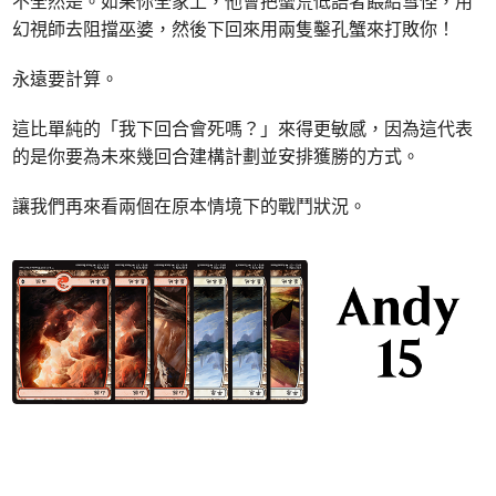
不全然是。如果你全家上，他會把蠻荒低語者餵給雪怪，用
幻視師去阻擋巫婆，然後下回來用兩隻鑿孔蟹來打敗你！
永遠要計算。
這比單純的「我下回合會死嗎？」來得更敏感，因為這代表
的是你要為未來幾回合建構計劃並安排獲勝的方式。
讓我們再來看兩個在原本情境下的戰鬥狀況。