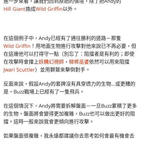
進一步來看，讓我們回到原始的情境，除了把Andy的
Hill Giant
換成
Wild Griffin
以外。
在這個例子中，Andy已經有了通往勝利的道路－那隻
Wild Griffin
！用地面生物進行攻擊對他來說已不再必要，但
在這邊他可以打得守一點（別忘了：阻擋者是有利的；即使
在攻擊時會撞上
妖精幻視師
，
柳條巫婆
依然可以用來阻擋
Jwari Scuttler
）並用獅鷲來擊倒對手。
反面來說，假設Andy的套牌沒有具穿透力的生物…或更糟的
是，Buzz戰場上已經有了一隻飛兵。
在這個情況下，Andy將需要拆解盤面－一旦Buzz累積了更多
的生物，盤面將會變得更加複雜，Buzz也可以做出更好的阻
擋。這時一般來說我會更傾向進行攻擊。
如果盤面很複雜，我永遠都建議你去思考如何會最有機會去