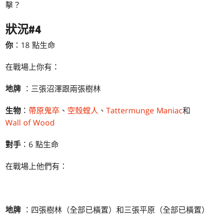
擊？
狀況#4
你
：18 點生命
在戰場上你有：
地牌
：三張沼澤跟兩張樹林
生物
：
帶原鬼卒
、
空殼螳人
、
Tattermunge Maniac
和
Wall of Wood
對手
：6 點生命
在戰場上他們有：
地牌
：四張樹林（全部已橫置）和三張平原（全部已橫置）