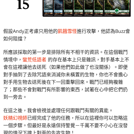
假設Andy正考慮只用他的
飢餓雪怪
進行攻擊，他認為Buzz會
如何阻擋？
所應該採取的第一步是排除所有不相干的資訊。在這個戰鬥
情境中，
蠻荒低語者
的存在基本上只是雜訊，對手基本上不
會在這裡讓他去送死（如果他們如此做了也沒關係）。即便
對手抽到了去除咒語來消滅你未橫置的生物，你也不會擔心
對手用生物去送死後在下一回重擊回來。戰鬥已經夠複雜
了；那些不會對戰鬥有所影響的東西，試著在心中把它們扔
到一旁去。
在這之後，我會檢視並處理任何跟戰鬥有關的異能。
妖精幻視師
已經完成了他的任務，所以在這裡你可以忽略這
一個步驟。但最好是永遠保持警覺－千萬不要不小心在沒發
現的情況下撞上對面的先攻生物！