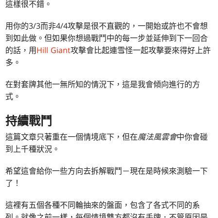
這樣很不錯。
用你的3/3而非4/4攻擊是很不直觀的，一開始或許也不會想
到如此做。但如果你想過戰鬥中的每一步並延伸到下一回合
的話，用
Hill Giant
攻擊會比起連雪怪一起攻擊要來得好上許
多。
在對套牌其他一無所知的情況下，這是我會傾向進行的方
式。
持續戰鬥
這篇文章只著重在一個情境底下，但在
魔法風雲會
中你會碰
到上千種狀況。
希望這會給你一些方向去拆解戰鬥－現在是時候來測驗一下
了！
這裡有五個各種不同輪抽來的盤面，包含了各式不同的系
列。就像之前一樣，每個情境雙方都沒有手牌．不管原因是