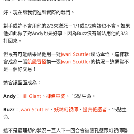
好，現在讓我們進到實際的戰鬥。
對手或許不會用他的2/3來送死－1/1或0/2應該也不會。如果
他如此做了對Andy也是好事，因為Buzz沒有辦法用他的3/3
打回來。
但最有可能結果是他用一對
Jwari Scuttler
聯防雪怪，這樣就
會成為一張
飢餓雪怪
換一張
Jwari Scuttler
的情況－這通常不
是一個好交易！
這會讓盤面成為：
Andy
：
Hill Giant
、
柳條巫婆
、 15點生命。
Buzz
：
Jwari Scuttler
、
妖精幻視師
、
蠻荒低語者
、15點生
命.
這不是最理想的狀況－巨人下一回合會被鑿孔蟹跟幻視師聯