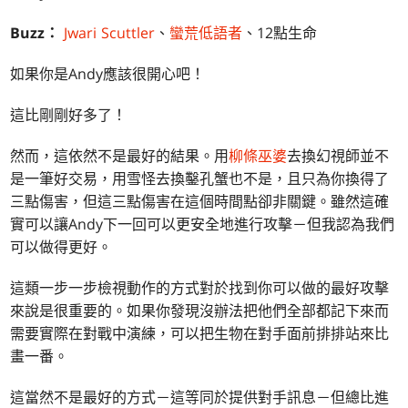
Buzz：
Jwari Scuttler
、
蠻荒低語者
、12點生命
如果你是Andy應該很開心吧！
這比剛剛好多了！
然而，這依然不是最好的結果。用
柳條巫婆
去換幻視師並不
是一筆好交易，用雪怪去換鑿孔蟹也不是，且只為你換得了
三點傷害，但這三點傷害在這個時間點卻非關鍵。雖然這確
實可以讓Andy下一回可以更安全地進行攻擊－但我認為我們
可以做得更好。
這類一步一步檢視動作的方式對於找到你可以做的最好攻擊
來說是很重要的。如果你發現沒辦法把他們全部都記下來而
需要實際在對戰中演練，可以把生物在對手面前排排站來比
畫一番。
這當然不是最好的方式－這等同於提供對手訊息－但總比進