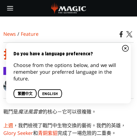
Skip
to
main
content
News
/
Feature
拆解戰鬥
Do you have a language preference?
Choose from the options below, and we will
Feature
2016-07-21
remember your preferred language in the
future.
Gavin Verhey
繁體中文
ENGLISH
戰鬥是
魔法風雲會
的核心－它可以很複雜。
上週
，我們檢視了戰鬥中生物交換的藝術。我們的英雄，
Glory Seeker
和
青銅紫貂
完成了一場危險的二重奏。