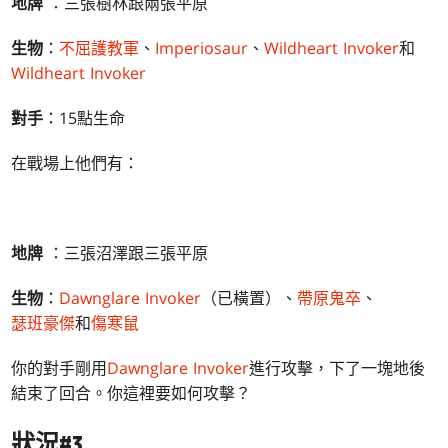
地牌
：三張樹林跟兩張平原
生物
：
不屈護教軍
、
Imperiosaur
、
Wildheart Invoker
和
Wildheart Invoker
對手
：15點生命
在戰場上他們有：
地牌
：三張沼澤跟三張平原
生物
：
Dawnglare Invoker
（已橫置）、
帶原鬼卒
、
瑟班豪傑
和
傷寒鼠
你的對手剛用
Dawnglare Invoker
進行攻擊，下了一塊地後
結束了回合。你這裡要如何攻擊？
狀況#3