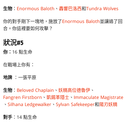
生物
：
Enormous Baloth
、
轟響巴洛西
和
Tundra Wolves
你的對手剛下一塊地，施放了
Enormous Baloth
並讓過了回
合。你這裡要如何攻擊？
狀況#5
你：
16 點生命
在戰場上你有：
地牌
：一張平原
生物
：
Beloved Chaplain
、
妖精高位德魯伊
、
Fangren Firstborn
、
凱錫革隱士
、
Immaculate Magistrate
、
Silhana Ledgewalker
、
Sylvan Safekeeper
和
陽刃妖精
對手
：14 點生命