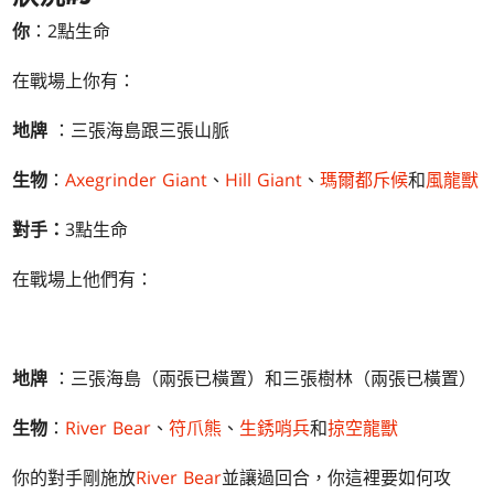
你
：2點生命
在戰場上你有：
地牌
：三張海島跟三張山脈
生物
：
Axegrinder Giant
、
Hill Giant
、
瑪爾都斥候
和
風龍獸
對手：
3點生命
在戰場上他們有：
地牌
：三張海島（兩張已橫置）和三張樹林（兩張已橫置）
生物
：
River Bear
、
符爪熊
、
生銹哨兵
和
掠空龍獸
你的對手剛施放
River Bear
並讓過回合，你這裡要如何攻