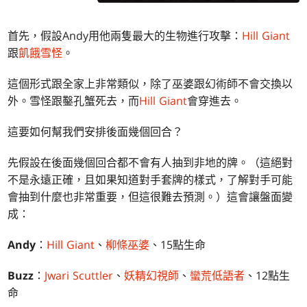
首先，假設Andy用他兩隻最大的生物進行攻擊：
Hill Giant
跟
飢餓雪怪
。
這個形式跟全家上非常類似，除了巫婆跟幻術師不會交換以
外。雪怪跟鑿孔蟹死去，而
Hill Giant
會穿進去。
這要如何幫我們安排後面幾個回合？
先假設在後面幾個回合都不會有人抽到非地的牌。（這絕對
不是永遠正確，且如果知道對手套牌的樣式，了解對手可能
會抽到什麼也非常重要，但這很難去預測。）這會讓盤面變
成：
Andy
：
Hill Giant
、
柳條巫婆
、15點生命
Buzz
：
Jwari Scuttler
、
妖精幻視師
、
蠻荒低語者
、12點生
命