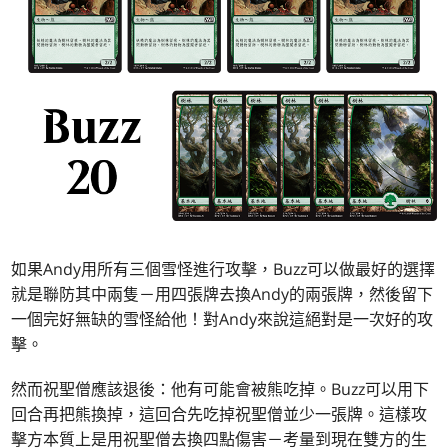
如果Andy用所有三個雪怪進行攻擊，Buzz可以做最好的選擇
就是聯防其中兩隻－用四張牌去換Andy的兩張牌，然後留下
一個完好無缺的雪怪給他！對Andy來說這絕對是一次好的攻
擊。
然而祝聖僧應該退後：他有可能會被熊吃掉。Buzz可以用下
回合再把熊換掉，這回合先吃掉祝聖僧並少一張牌。這樣攻
擊方本質上是用祝聖僧去換四點傷害－考量到現在雙方的生