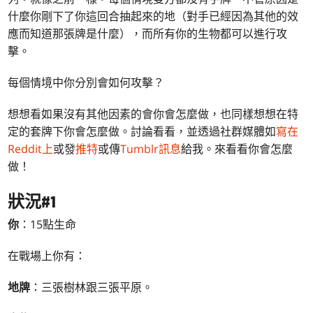
什麼你剛下了你這回合抽起來的地（對手已經因為其他的效
應而知道那張牌是什麼），而所有你的生物都可以進行攻
擊。
每個情境中你分別會如何攻擊？
想想看如果沒有其他因素的會你會怎麼做，也同樣想想在特
定的套牌下你會怎麼做。討論看看，並透過社群媒體如
寫在
Reddit上
或發
推特
或傳
Tumblr訊息
給我。來看看你會怎麼
做！
狀況#1
你
：15點生命
在戰場上你有：
地牌
：三張樹林跟三張平原。