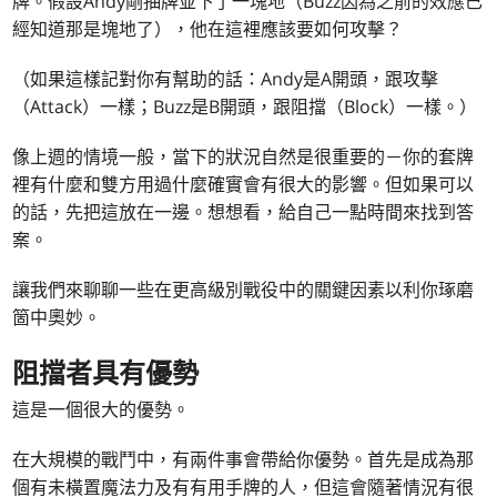
牌。假設Andy剛抽牌並下了一塊地（Buzz因為之前的效應已
經知道那是塊地了），他在這裡應該要如何攻擊？
（如果這樣記對你有幫助的話：Andy是A開頭，跟攻擊
（Attack）一樣；Buzz是B開頭，跟阻擋（Block）一樣。）
像上週的情境一般，當下的狀況自然是很重要的－你的套牌
裡有什麼和雙方用過什麼確實會有很大的影響。但如果可以
的話，先把這放在一邊。想想看，給自己一點時間來找到答
案。
讓我們來聊聊一些在更高級別戰役中的關鍵因素以利你琢磨
箇中奧妙。
阻擋者具有優勢
這是一個很大的優勢。
在大規模的戰鬥中，有兩件事會帶給你優勢。首先是成為那
個有未橫置魔法力及有有用手牌的人，但這會隨著情況有很