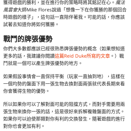
獲得遊戲的勝利，並在進行你的策略時將其銘記在心。
魔法
風雲會
大師Mike Flores說過「想像一下在你獲勝的那個回合
時遊戲的樣子」，這句話一直陪伴著我。可能的話，你應該
試著去知道你將如何獲勝。
戰鬥的牌張優勢
你們大多數都應該已經很熟悉牌張優勢的概念（如果想知道
更多的話，我建議你閱讀
這篇Reid Duke所寫的文章
。）戰
鬥就是一個可以產生牌張優勢的地方。
如果假設事情會一直保持平衡（玩家一直抽到地），這樣在
一個均勢的盤面下用一張生物去換對面兩張就代表長期來看
你會獲得生物的優勢。
所以如果你可以了解對面可能的阻擋方式，而對手需要用兩
張生物來換你一張的話，這是很好來拆解複雜盤面的方式。
如果你可以迫使那類對你有利的交換發生，隨著遊戲的進行
對你也會更加有利。