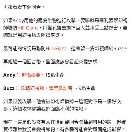
再來看看下個回合。
如果Andy用他的兩隻生物進行攻擊，要嘛就是鑿孔蟹跟幻視
師聯防
Hill Giant
，用鑿孔蟹去換掉巨人並承受三點傷害，要
嘛就是用幻視師去阻擋巫婆。
最可能的情況是聯防
Hill Giant
，這會留一隻幻視師給Buzz。
再經過一個回合後，盤面應該會看起來像這樣：
Andy：
柳條巫婆
、15點生命
Buzz：
妖精幻視師
、
蠻荒低語者
、9點生命
如果巫婆攻擊，他會被幻術師換掉－這絕對不是一個好交
易。這個攻擊會讓我們面臨不利的境地。
現在，這是假設沒有人在後面幾回合會抽到可用的牌－但確
實很難說狀況會變得如何。有各種可能會對盤面造成影響。