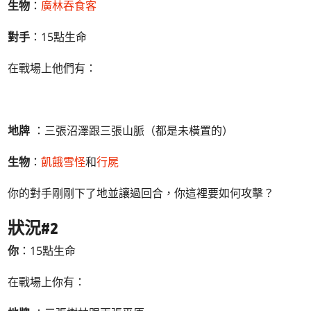
生物
：
廣林吞食客
對手
：15點生命
在戰場上他們有：
地牌
：三張沼澤跟三張山脈（都是未橫置的）
生物
：
飢餓雪怪
和
行屍
你的對手剛剛下了地並讓過回合，你這裡要如何攻擊？
狀況#2
你
：15點生命
在戰場上你有：