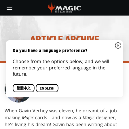
Skip
to
main
content
ARTICLE ARCHIVE
Do you have a language preference?
Choose from the options below, and we will
remember your preferred language in the
future.
GAVIN VERHEY
繁體中文
ENGLISH
When Gavin Verhey was eleven, he dreamt of a job
making
Magic
cards—and now as a
Magic
designer,
he's living his dream! Gavin has been writing about