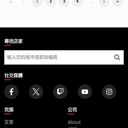
«
‹
…
1
2
3
4
›
»
MAGIC:
THE
尋找店家
GATHERING
尋
FOOTER
找
店
家
社交媒體
究探
公司
文章
About