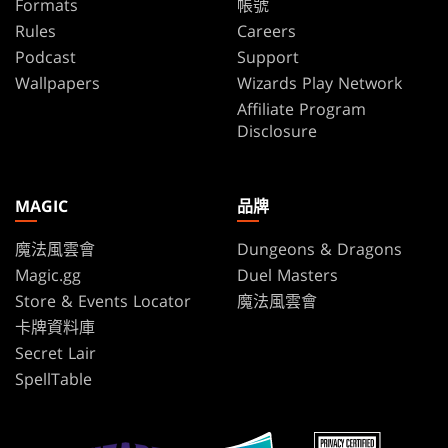
Formats
帳號
Rules
Careers
Podcast
Support
Wallpapers
Wizards Play Network
Affiliate Program
Disclosure
MAGIC
品牌
魔法風雲會
Dungeons & Dragons
Magic.gg
Duel Masters
Store & Events Locator
魔法風雲會
卡牌資料庫
Secret Lair
SpellTable