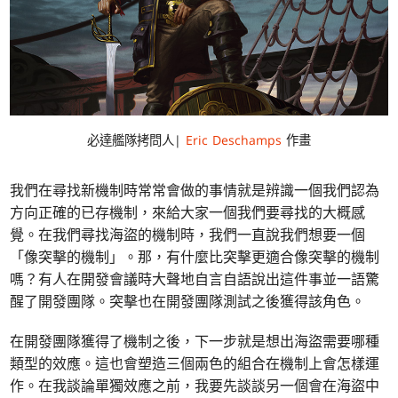
必達艦隊拷問人|
Eric Deschamps
作畫
我們在尋找新機制時常常會做的事情就是辨識一個我們認為
方向正確的已存機制，來給大家一個我們要尋找的大概感
覺。在我們尋找海盜的機制時，我們一直說我們想要一個
「像突擊的機制」。那，有什麼比突擊更適合像突擊的機制
嗎？有人在開發會議時大聲地自言自語說出這件事並一語驚
醒了開發團隊。突擊也在開發團隊測試之後獲得該角色。
在開發團隊獲得了機制之後，下一步就是想出海盜需要哪種
類型的效應。這也會塑造三個兩色的組合在機制上會怎樣運
作。在我談論單獨效應之前，我要先談談另一個會在海盜中