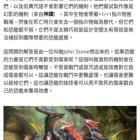
們，以及低費咒語不會影響它們的機制。他們嘗試製作像是
幻影的機制（來自
神譴
），其中生物會帶著+1/+1指示物進
戰場，然後在死亡時只會失去一個指示物做為替代。但它們
和恐龍都不搭。它們不是太精巧就是設計空間太有限就是無
法捕捉到團隊想要的恐龍感覺。
這問題的解答是由一位叫做John Stone想出來的。如果恐龍
的力量是它們不喜歡受到傷害呢？這個叫做激怒的機制會在
恐龍受到傷害時觸發，不管是戰鬥或是咒語或是效應對它造
成傷害都可以。這讓恐龍在戰鬥中更難處理，也讓傷害更難
以殺掉它們。這也讓恐龍的操控者可以用不致死的傷害戳自
己的恐龍來獲得效應。