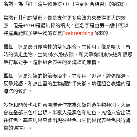
名詞
。為「紅：這生物獲得+1/+1直到回合結束」的縮寫。
當然有其他的變形，像是支付更多魔法力來獲得更大的效
應，但是+1/+0是最純粹的噴火。這名字是由
第一版
中可以
將這異能賦予給生物的靈氣
Firebreathing
而來的。
黑紅
－這是最具侵略性的雙色組合。它使用了像是噴火、暫
時的偷走生物、生物/永久物去除，和突擊機制來快速和憤怒
地打擊對手。這個組合表達的是海盜的無情。
藍紅
－這是海盜的搶節奏版本。它使用了迴避、牌張篩選、
反擊咒語，和無止盡的生物讓對手失衡。這個組合表達的是
海盜的狡詐。
設計和開發也和創意團隊合作來為海盜創造生物類別。人類
會在全部三色中出現。半獸人是黑色和紅色。鬼怪只會出現
在紅色。塞連則是只會出現在藍色（它們是代表藍色飛行海
盜的選擇）。