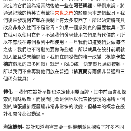
決定將它們設為常青然後放一些在
阿芒凱
裡。舉例來說，將
通過祀煉的精英亡者載往
來世之門
的駁船原本是個載具。我
們後來發現
阿芒凱
在機制上有太多東西了，所以決定將載具
改為非永久性而不是常青。如果一個系列真的需要載具，那
它就可以使用它們，不過我們發現使用它們是有代價的，所
以不應該在每個系列中都使用。一旦我們知道我們要做海盜
之後，我們也不可避免要做海盜船，所以載具在設計前期就
加入並且從未離開過。我們在開發做的唯一改變（根據
卡拉
德許
環境的眾多回饋）就是，R&D統一決定載具過於複雜，
所以我們不會再將他們放在普通（
依夏蘭
有兩個非普通和三
個稀有載具）。
轉化
－我們在設計早期也決定使用雙面牌，其中前面會和探
索的風味致敬，而後面則會是個地以代表被發現的場所。個
別的牌張設計經歷過非常非常多的改變，但基本的概念在設
計和開發都沒動過。
海盜機制
– 設計知道海盜需要一個機制並且探索了許多不同