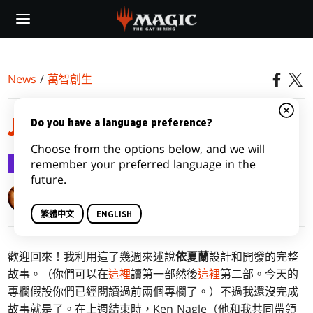
Skip
to
main
content
News
/
萬智創生
JUST FOR IX(ALAN), PART 3
Do you have a language preference?
Choose from the options below, and we will
萬智創生
2017-09-18
remember your preferred language in the
future.
Mark Rosewater
繁體中文
ENGLISH
歡迎回來！我利用這了幾週來述說
依夏蘭
設計和開發的完整
故事。（你們可以在
這裡
讀第一部然後
這裡
第二部。今天的
專欄假設你們已經閱讀過前兩個專欄了。）不過我還沒完成
故事就是了。在上週結束時，Ken Nagle（他和我共同帶領