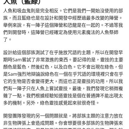
人魚（藍綠）
人魚和吸血鬼則是完全相反。它們是我們一開始沒使用的部
族，而且藍綠也是在設計和開發中經歷過最多改變的陣營。
舉例來說，有一陣子這個陣營和恐龍是在一起的。不過等我
們到開發時，這陣營已經確定為使用元素魔法的人魚祭師
了。
設計給這個部族測試了在乎施放咒語的主題，所以在開發早
期時Sam嘗試了非常激進的東西。要記得的是，靈技的主要
顏色是藍色，然後紅色，以及白色。它不會出現在綠色，但
是Sam強烈地辯論說綠色在一個在乎咒語的環境裡只會在乎
它的生物是否會變得更大，而這也正是靈技的功用，所以我
們有一陣子只在人魚上嘗試靈技。最後，我們發現它稍微複
雜了一點。我們根據經驗知道靈技是個在普通牌不能出現太
多的機制。另外，綠色靈技感覺起來就很奇怪。
開發團隊發現的另一個問題就是，將部族主題的注意力放在
非生物牌張上會造成問題。你會想要很多部族的生物牌張來