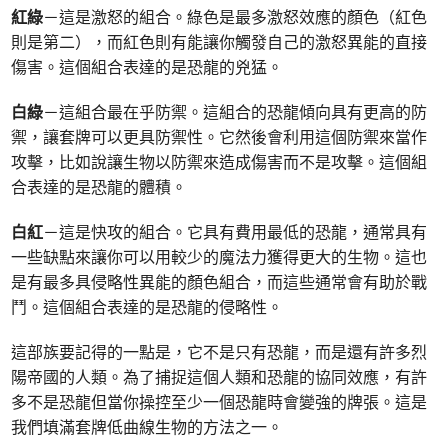
紅綠
－這是激怒的組合。綠色是最多激怒效應的顏色（紅色
則是第二），而紅色則有能讓你觸發自己的激怒異能的直接
傷害。這個組合表達的是恐龍的兇猛。
白綠
－這組合最在乎防禦。這組合的恐龍傾向具有更高的防
禦，讓套牌可以更具防禦性。它然後會利用這個防禦來當作
攻擊，比如說讓生物以防禦來造成傷害而不是攻擊。這個組
合表達的是恐龍的體積。
白紅
－這是快攻的組合。它具有費用最低的恐龍，通常具有
一些缺點來讓你可以用較少的魔法力獲得更大的生物。這也
是有最多具侵略性異能的顏色組合，而這些通常會有助於戰
鬥。這個組合表達的是恐龍的侵略性。
這部族要記得的一點是，它不是只有恐龍，而是還有許多烈
陽帝國的人類。為了捕捉這個人類和恐龍的協同效應，有許
多不是恐龍但當你操控至少一個恐龍時會變強的牌張。這是
我們填滿套牌低曲線生物的方法之一。