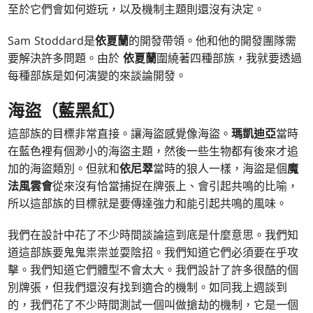
至於它們會如何遊玩，以及機制主題則還沒有決定。
Sam Stoddard是
依夏蘭
的開發帶領。他和他的開發團隊需
要解決許多問題。由於
依夏蘭
圍繞著四種部族，我就要透過
每種部族是如何演變的來談論開發。
海盜（藍黑紅）
這部族的目標非常直接。讓海盜感覺像海盜。
瑪凱迪亞
當時
在藍色裡有個渺小的海盜主題，然後一些生物都有後來才追
加的海盜類別。但就和
依尼翠
當時的狼人一樣，海盜是個
魔
法風雲會
從來沒有恰當捕捉在牌張上、會引起共鳴的比喻，
所以這部族的目標就是要傳達強力和能引起共鳴的風味。
我們在設計中花了不少時間談論這到底是什麼意思。我們知
道這部族要鬼鬼祟祟並耍陰招。我們知道它們必須要在乎攻
擊。我們知道它們體型不會太大。我們設計了許多很酷的個
別牌張，但我們還沒有找到適合的機制。如同我上週談到
的，我們花了不少時間測試一個叫做搶劫的機制，它是一個