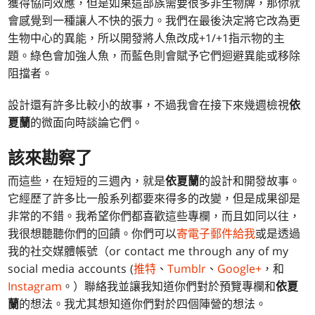
獲得協同效應，但是如果這部族需要很多非生物牌，那你就
會感覺到一種讓人不快的張力。我們在最後決定將它改為更
生物中心的異能，所以開發將人魚改成+1/+1指示物的主
題。綠色會加強人魚，而藍色則會賦予它們迴避異能或移除
阻擋者。
設計還有許多比較小的故事，不過我會在接下來幾週檢視
依
夏蘭
的微面向時談論它們。
該來勘察了
而這些，在短短的三週內，就是
依夏蘭
的設計和開發故事。
它經歷了許多比一般系列都要來得多的改變，但是成果卻是
非常的不錯。我希望你們都喜歡這些專欄，而且如同以往，
我很想聽聽你們的回饋。你們可以
寄電子郵件給我
或是透過
我的社交媒體帳號（or contact me through any of my
social media accounts (
推特
、
Tumblr
、
Google+
，和
Instagram
。）聯絡我並讓我知道你們對於預覽專欄和
依夏
蘭
的想法。我尤其想知道你們對於四個陣營的想法。