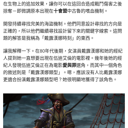
在生物上的追加效果，讓你可以在這回合造成戰鬥傷害之後
掠奪－即微調原本出現在
十會盟
中古魯的嗜血機制。
開發持續尋找完美的海盜機制。他們同意設計尋找的方向是
正確的，所以他們繼續尋找設計留下來的關鍵字線索。這問
題的解答是我稱為「戴露漢娜時刻」的東西。
讓我解釋一下。在80年代後期，女演員戴露漢娜和她的經紀
人提到她一直想要出現在伍迪艾倫的電影裡。幾年後她的經
紀人發現伍迪艾倫正在為電影
愛與罪
選角，而其中一個角色
的敘述則是「戴露漢娜類型」。嗯，應該沒有人比戴露漢娜
更適合扮演戴露漢娜類型吧？她很明顯地獲得了該角色。