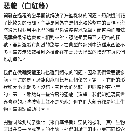
恐龍（白紅綠）
開發在過程的蠻早期就解決了海盜機制的問題。恐龍機制花
了比較久的時間，主要是因為它是個比較難擊中的目標。海
盜通常想要用中小型的體型偷偷摸摸地攻擊，而普通的
魔法
風雲會
很常這麼做。相對來說，恐龍想要是巨大恐怖的怪
獸，要對遊戲有劇烈的影響。在典型的系列中這種東西並不
多。這表示恐龍機制必須能在不需要大怪獸的情況下讓它們
也能運作。
我們在做
韃契龍王
時也碰到類似的問題，因為我們需要很多
龍。幸運的是，恐龍和龍相比有兩個優勢。第一，它們的形
狀和大小比較多。沒錯，有巨大的恐龍，但同時也有小型
的。第二，雖然有一些會飛的恐龍（沒錯，我們知道現實世
界會飛的那些技術上並不是恐龍）但它們大部分都是地上生
物。這兩點幫助很大。
開發團隊測試了蠻化（來自
塞洛斯
）空間的機制，其中生物
可以升級一次成更大的生物。他們測試了阻止小東西阻擋它