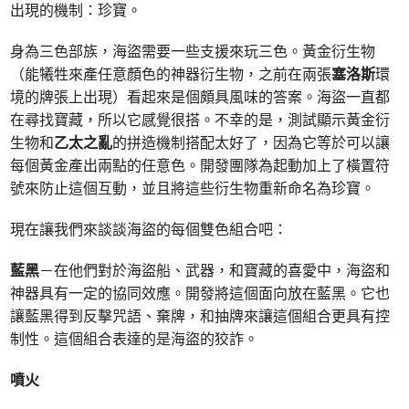
出現的機制：珍寶。
身為三色部族，海盜需要一些支援來玩三色。黃金衍生物
（能犧牲來產任意顏色的神器衍生物，之前在兩張
塞洛斯
環
境的牌張上出現）看起來是個頗具風味的答案。海盜一直都
在尋找寶藏，所以它感覺很搭。不幸的是，測試顯示黃金衍
生物和
乙太之亂
的拼造機制搭配太好了，因為它等於可以讓
每個黃金產出兩點的任意色。開發團隊為起動加上了橫置符
號來防止這個互動，並且將這些衍生物重新命名為珍寶。
現在讓我們來談談海盜的每個雙色組合吧：
藍黑
－在他們對於海盜船、武器，和寶藏的喜愛中，海盜和
神器具有一定的協同效應。開發將這個面向放在藍黑。它也
讓藍黑得到反擊咒語、棄牌，和抽牌來讓這個組合更具有控
制性。這個組合表達的是海盜的狡詐。
噴火