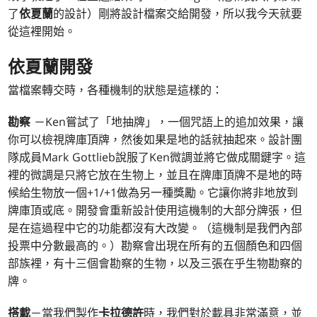
了
依夏蘭
的設計）剛將設計檔案交給開發，所以我今天就要
從這裡開始。
依夏蘭
開發
當檔案轉交時，各種機制的狀態是這樣的：
勘察
－Ken嘗試了「地抽牌」，一個咒語上的追加效果，讓
你可以檢視牌庫頂牌，然後如果是地的話就抽起來。設計團
隊成員Mark Gottlieb說服了Ken微調並將它做成關鍵字。這
裡的微調是只將它放在生物上，並且在牌庫頂牌不是地的時
候給生物放一個+1/+1做為另一種獎勵。它讓你將非地放到
牌庫頂或底。開發會重新設計使用這機制的大部分牌張，但
是在這過程中它的功能都沒有大改變。（這機制是我們內部
投票中分數最高的。）勘察會出現在所有的五個顏色和四個
部族裡，有十三個會勘察的生物，以及三張在乎生物勘察的
牌。
搭載
－當我們製作
卡拉德許
時，我們對於載具非常滿意，並