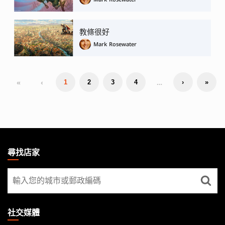
教條很好
Mark Rosewater
«
‹
…
1
2
3
4
›
»
MAGIC:
THE
尋找店家
GATHERING
尋
FOOTER
找
店
家
社交媒體