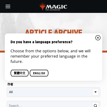
Skip
to
main
content
ARTICLE ARCHIVE
Do you have a language preference?
Choose from the options below, and we will
remember your preferred language in the
future.
类别
繁體中文
ENGLISH
作者