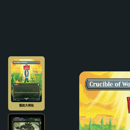
豎起大拇指