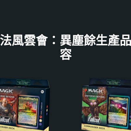
法風雲會：異塵餘生產
容