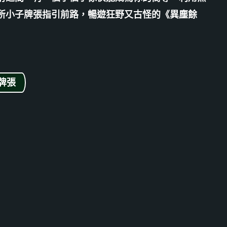
所小子牌張指引前路，暢遊狂野又古怪的《異塵餘
牌張