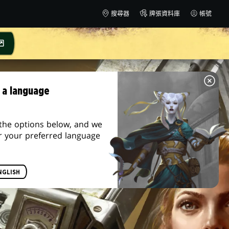
搜尋器
牌張資料庫
帳號
 a language
the options below, and we
r your preferred language
NGLISH