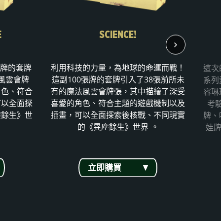
E
SCIENCE!
張牌的套牌
利用科技的力量，為地球的命運而戰！
這次
風雲會牌
這副100張牌的套牌引入了38張前所未
系列
角色、符合
有的魔法風雲會牌張，其中描繪了深受
容琳
可以全面探
喜愛的角色、符合主題的遊戲機制以及
考
塵餘生》世
插畫，可以全面探索後核戰、不同現實
牌、
的《異塵餘生》世界 。
娃牌
立即購買