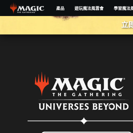
Skip
產品
遊玩魔法風雲會
學習魔法
to
main
異
content
立
塵
餘
生