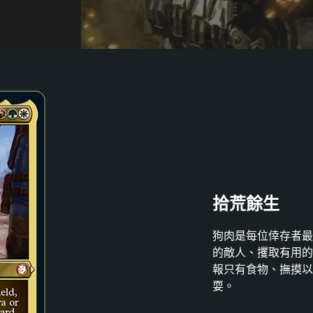
拾荒餘生
狗肉是每位倖存者最
的敵人、攫取有用的
報只有食物、撫摸以
耍。