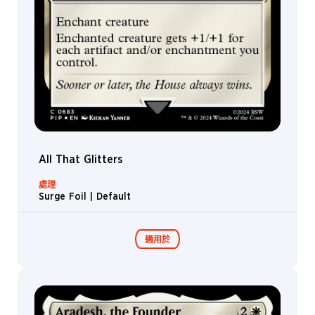
Citizen
/
子
展
Bobblehead
示
類
Island
盒
型
More
Mountain
Hail,
Caesar
Plains
Magic: The
Mutant
套
Gathering®
Robot
Menace
– Fallout®
裝
Swamp
Science!
Insect
Launch
All That Glitters
產
Party
Saga
Promo
處理
品
Warrior
Surge Foil | Default
Pilot
Advisor
適用於
Synth
Detective
Rogue
聚珍補充包 / 展