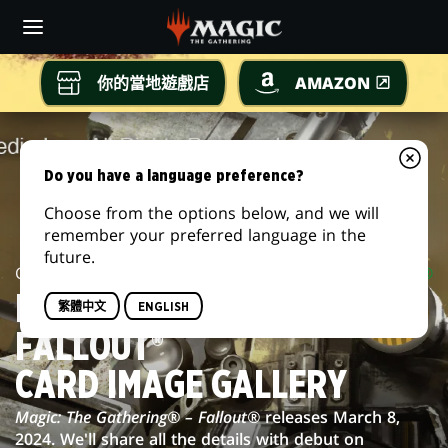
Skip
to
main
content
你的當地遊戲店
AMAZON
MAGIC:
THE
Do you have a language preference?
GATHERING®
Choose from the options below, and we will
remember your preferred language in the
–
future.
Card Image Gallery /
Magic: The Gathering® – Fallout®
FALLOUT®
MAGIC: THE GATHERING® –
繁體中文
ENGLISH
CARD
FALLOUT®
IMAGE
CARD IMAGE GALLERY
GALLERY
Magic: The Gathering® – Fallout®
releases March 8,
2024. We'll share all the details with debut on