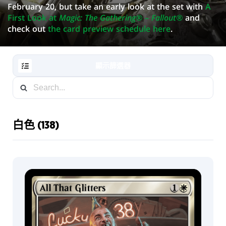
February 20, but take an early look at the set with
A
First Look at
Magic: The Gathering® – Fallout®
and
check out
the card preview schedule here
.
顯示篩選器
白色 (138)
RESET
FILTER
新
卡
片
藏