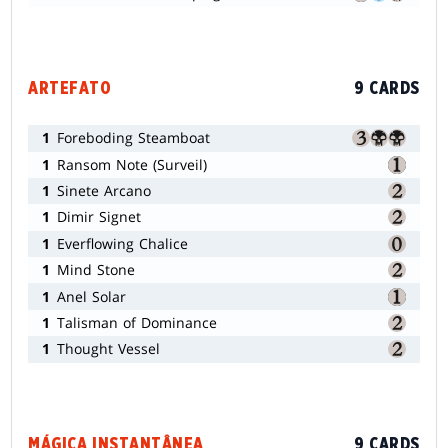
ARTEFATO
9 CARDS
1
Foreboding Steamboat
1
Ransom Note (Surveil)
1
Sinete Arcano
1
Dimir Signet
1
Everflowing Chalice
1
Mind Stone
1
Anel Solar
1
Talisman of Dominance
1
Thought Vessel
MÁGICA INSTANTÂNEA
9 CARDS