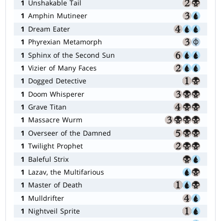
1
Unshakable Tail
1
Amphin Mutineer
1
Dream Eater
1
Phyrexian Metamorph
1
Sphinx of the Second Sun
1
Vizier of Many Faces
1
Dogged Detective
1
Doom Whisperer
1
Grave Titan
1
Massacre Wurm
1
Overseer of the Damned
1
Twilight Prophet
1
Baleful Strix
1
Lazav, the Multifarious
1
Master of Death
1
Mulldrifter
1
Nightveil Sprite