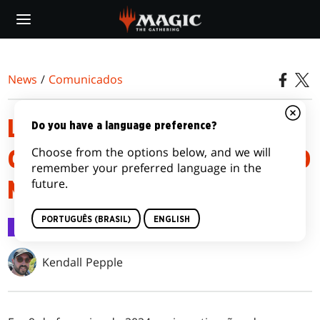
Skip
to
main
content
News
/
Comunicados
LISTAS DOS DECKS DE
Do you have a language preference?
Choose from the options below, and we will
COMMANDER DE ASSASSINATO
remember your preferred language in the
future.
NA MANSÃO KARLOV
PORTUGUÊS (BRASIL)
ENGLISH
Comunicados
24 jan 2024
Kendall Pepple