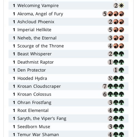
1
Welcoming Vampire
1
Akroma, Angel of Fury
1
Ashcloud Phoenix
1
Imperial Hellkite
1
Neheb, the Eternal
1
Scourge of the Throne
1
Beast Whisperer
1
Deathmist Raptor
1
Den Protector
1
Hooded Hydra
1
Krosan Cloudscraper
1
Krosan Colossus
1
Ohran Frostfang
1
Root Elemental
1
Saryth, the Viper's Fang
1
Seedborn Muse
1
Temur War Shaman