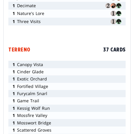
1
Decimate
1
Nature's Lore
1
Three Visits
TERRENO
37 CARDS
1
Canopy Vista
1
Cinder Glade
1
Exotic Orchard
1
Fortified Village
1
Furycalm Snarl
1
Game Trail
1
Kessig Wolf Run
1
Mossfire Valley
1
Mosswort Bridge
1
Scattered Groves