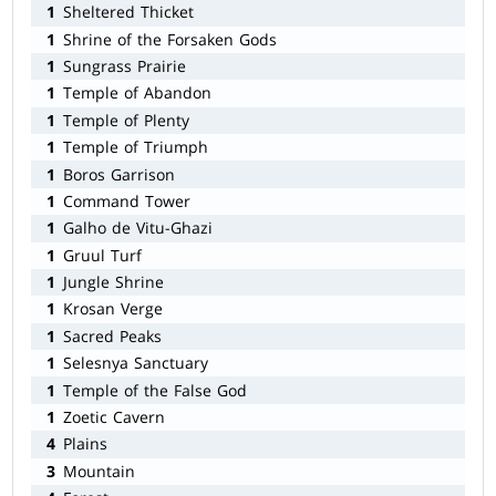
1
Sheltered Thicket
1
Shrine of the Forsaken Gods
1
Sungrass Prairie
1
Temple of Abandon
1
Temple of Plenty
1
Temple of Triumph
1
Boros Garrison
1
Command Tower
1
Galho de Vitu-Ghazi
1
Gruul Turf
1
Jungle Shrine
1
Krosan Verge
1
Sacred Peaks
1
Selesnya Sanctuary
1
Temple of the False God
1
Zoetic Cavern
4
Plains
3
Mountain