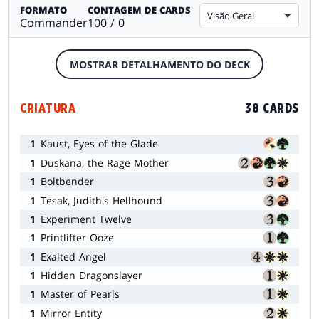
FORMATO
CONTAGEM DE CARDS
Visão Geral
Commander
100 / 0
MOSTRAR DETALHAMENTO DO DECK
CRIATURA
38 CARDS
1
Kaust, Eyes of the Glade
1
Duskana, the Rage Mother
1
Boltbender
1
Tesak, Judith's Hellhound
1
Experiment Twelve
1
Printlifter Ooze
1
Exalted Angel
1
Hidden Dragonslayer
1
Master of Pearls
1
Mirror Entity