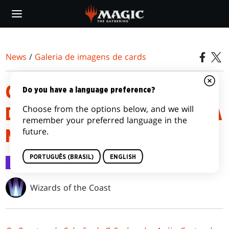
Skip
to
main
content
News
/
Galeria de imagens de cards
CARDS DE ARTE DE O SENHOR
Do you have a language preference?
Choose from the options below, and we will
DOS ANÉIS: CONTOS DA TERRA
remember your preferred language in the
future.
MÉDIA™
PORTUGUÊS (BRASIL)
ENGLISH
Galeria de imagens de cards
9 jun 2023
Wizards of the Coast