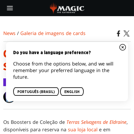
Skip
to
main
content
News
/
Galeria de imagens de cards
CARDS DE ARTE DE TERRAS
Do you have a language preference?
Choose from the options below, and we will
SELVAGENS DE ELDRAINE
remember your preferred language in the
future.
Galeria de imagens de cards
24 ago 2023
PORTUGUÊS (BRASIL)
ENGLISH
Wizards of the Coast
Os Boosters de Coleção de
Terras Selvagens de Eldraine
,
disponíveis para reserva na
sua loja local
e em