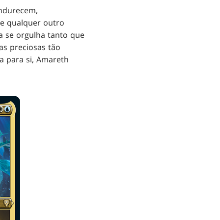
endurecem,
ue qualquer outro
a se orgulha tanto que
as preciosas tão
da para si, Amareth