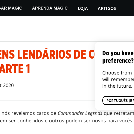
LOJA
ARTIGOS
GAR MAGIC
APRENDA MAGIC
NS LENDÁRIOS DE COMMAN
Do you have
preference?
ARTE 1
Choose from 
will remembe
t 2020
in the future.
PORTUGUÊS (BR
 nós revelamos cards de
Commander Legends
que retratam
dem ser conhecidos e outros podem ser novos para você