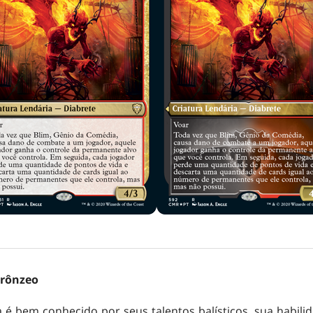
rônzeo
 é bem conhecido por seus talentos balísticos, sua habili