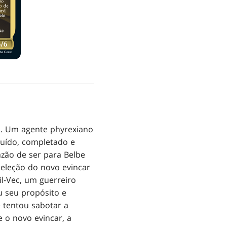
ri. Um agente phyrexiano
truído, completado e
zão de ser para Belbe
eleção do novo evincar
l-Vec, um guerreiro
u seu propósito e
e tentou sabotar a
 o novo evincar, a