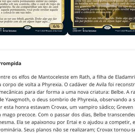
orrompida
entre os elfos de Mantoceleste em Rath, a filha de Eladam
 corpo de volta a Phyrexia. O cadáver de Avila foi recons
ecânicas para dar forma a uma nova criatura: Belbe. A ra
 de Yawgmoth, o deus sombrio de Phyrexia, observando a s
 esta honra estavam Crovax, um vampiro sádico; Greven i
em mago precoce. Com o passar dos dias, Belbe transcende
esma. Ela se apaixonou por Ertai e o ajudou a competir, 
ominária. Seus planos não se realizaram; Crovax tornou-se