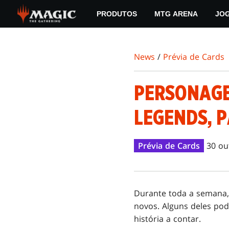
Skip
PRODUTOS
MTG ARENA
JO
to
main
content
News
/
Prévia de Cards
PERSONAGE
LEGENDS, P
Prévia de Cards
30 ou
Durante toda a semana,
novos. Alguns deles po
história a contar.