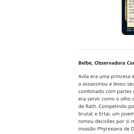
Belbe, Observadora C
Avila era uma princesa 
a assassinou e levou seu
combinado com partes m
era servir como o olho
de Rath. Competindo por
brutal; e Ertai, um jov
tomou decisões por si m
invasão Phyrexiana de D