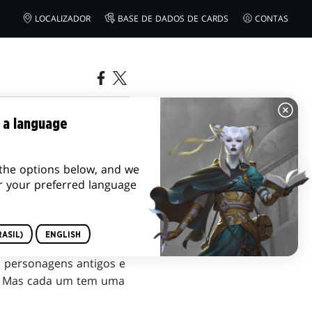
LOCALIZADOR
BASE DE DADOS DE CARDS
CONTAS
DER
 a language
the options below, and we
r your preferred language
ASIL)
ENGLISH
 personagens antigos e
s. Mas cada um tem uma