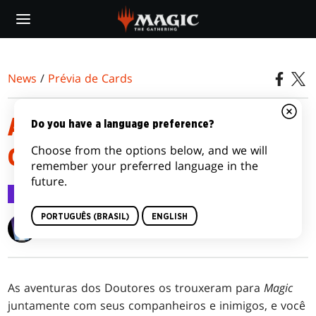
Skip
to
main
content
News
/
Prévia de Cards
AS FICHAS DE MAGIC: THE
Do you have a language preference?
Choose from the options below, and we will
GATHERING® – DOCTOR WHO™
remember your preferred language in the
future.
Prévia de Cards
9 out 2023
PORTUGUÊS (BRASIL)
ENGLISH
Wizards of the Coast
As aventuras dos Doutores os trouxeram para
Magic
juntamente com seus companheiros e inimigos, e você