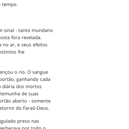
o tempo.
m sinal - tanto mundano
sta fora revelada.
no ar, e seus efeitos
stintos lhe
ançou o rio. O sangue
portão, ganhando cada
m diária dos mortos
estemunha de suas
ortão aberto - somente
etorno do Faraó-Deus.
agulado preso nas
verberava por todo o