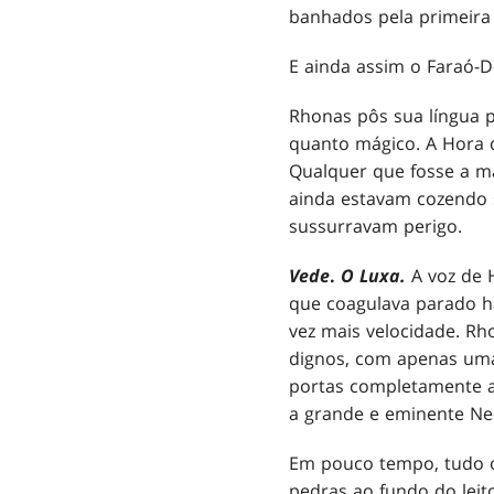
banhados pela primeira
E ainda assim o Faraó-
Rhonas pôs sua língua 
quanto mágico. A Hora 
Qualquer que fosse a má
ainda estavam cozendo 
sussurravam perigo.
Vede
.
O Luxa.
A voz de 
que coagulava parado h
vez mais velocidade. Rh
dignos, com apenas uma 
portas completamente a
a grande e eminente Ne
Em pouco tempo, tudo o
pedras ao fundo do leit