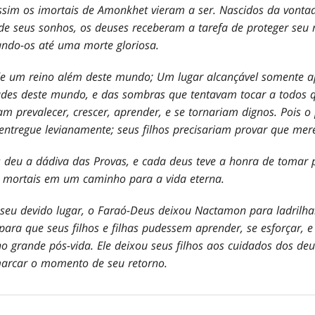
assim os imortais de Amonkhet vieram a ser. Nascidos da vont
 de seus sonhos, os deuses receberam a tarefa de proteger seu
ando-os até uma morte gloriosa.
de um reino além deste mundo; Um lugar alcançável somente a
ades deste mundo, e das sombras que tentavam tocar a todos qu
iam prevalecer, crescer, aprender, e se tornariam dignos. Pois 
entregue levianamente; seus filhos precisariam provar que mere
 deu a dádiva das Provas, e cada deus teve a honra de tomar p
 os mortais em um caminho para a vida eterna.
seu devido lugar, o Faraó-Deus deixou Nactamon para ladrilha
ara que seus filhos e filhas pudessem aprender, se esforçar, e
no grande pós-vida. Ele deixou seus filhos aos cuidados dos de
arcar o momento de seu retorno.