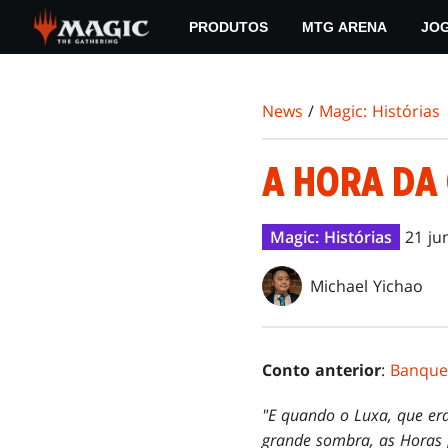
Skip
PRODUTOS
MTG ARENA
JO
to
main
content
News
/
Magic: Histórias
A HORA DA
Magic: Histórias
21 ju
Michael Yichao
Conto anterior
:
Banque
"E quando o Luxa, que er
grande sombra, as Horas 