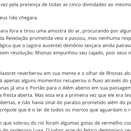
 vez pela presença de todas as cinco divindades ao mesm
Deus não chegara.
para fora e tirou uma amostra do ar, procurando por algu
da Revelação prometida veio e passou, mas nenhuma respo
gica que o (agora ausente) demônio lançara ainda pairava 
sem resolução; Rhonas empunhou seu cajado, pois seus in
Hazoret reverberou em sua mente e o olhar de Rhonas alc
á apenas alguns momentos recuperou o fluxo através do 
onas já vira o Portão para o Além aberto em sua passage
fresta aberta. Mas esta era a primeira vez que ele era t
bertas, e não havia sinal do paraíso prometido além do p
crópole que é o lar de todos os mortos que aguardam o r
 que sobrou do rio foram algumas gotas de vermelho co
o do poderoso Luxa. O sabor acre do feitiço demoníaco re