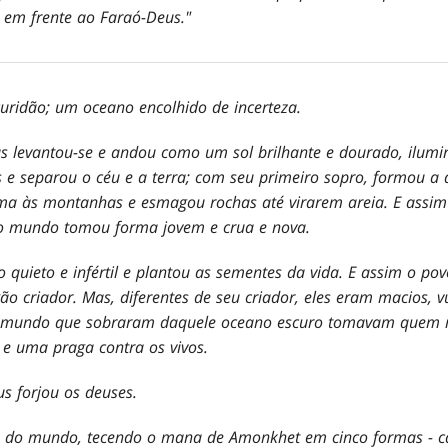
 em frente ao Faraó-Deus."
curidão; um oceano encolhido de incerteza.
s levantou-se e andou como um sol brilhante e dourado, ilu
s e separou o céu e a terra; com seu primeiro sopro, formou a
rma às montanhas e esmagou rochas até virarem areia. E assim
 o mundo tomou forma jovem e crua e nova.
quieto e infértil e plantou as sementes da vida. E assim o p
o criador. Mas, diferentes de seu criador, eles eram macios, vul
o mundo que sobraram daquele oceano escuro tomavam quem m
e uma praga contra os vivos.
s forjou os deuses.
ido do mundo, tecendo o mana de Amonkhet em cinco formas -