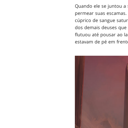
Quando ele se juntou a
permear suas escamas. 
cúprico de sangue satu
dos demais deuses que c
flutuou até pousar ao l
estavam de pé em frente