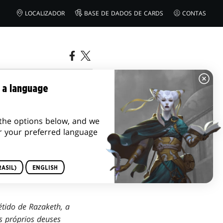
LOCALIZADOR
BASE DE DADOS DE CARDS
CONTAS
 a language
the options below, and we
r your preferred language
ASIL)
ENGLISH
tido de Razaketh, a
 próprios deuses