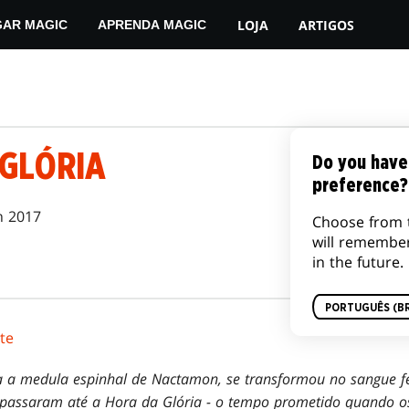
LOJA
ARTIGOS
GAR MAGIC
APRENDA MAGIC
 GLÓRIA
Do you have
preference?
n 2017
Choose from 
will remembe
in the future.
PORTUGUÊS (BR
te
a a medula espinhal de Nactamon, se transformou no sangue fé
passaram até a Hora da Glória - o tempo prometido quando os