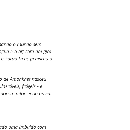
minando o mundo sem
 água e o ar; com um giro
 o Faraó-Deus peneirou o
ovo de Amonkhet nasceu
neráveis, frágeis - e
orria, retorcendo-os em
 cada uma imbuída com