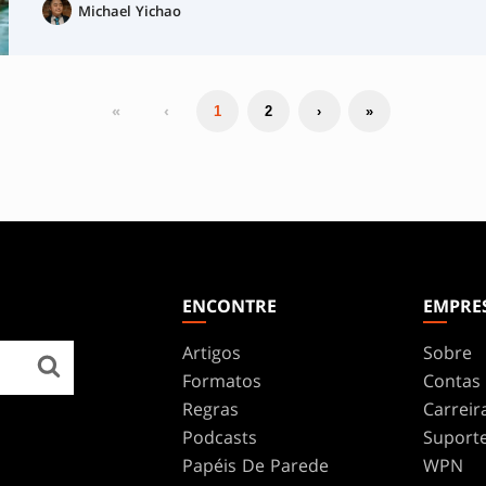
Michael Yichao
«
‹
1
2
›
»
ENCONTRE
EMPRE
Artigos
Sobre
Formatos
Contas
Regras
Carreir
Podcasts
Suport
Papéis De Parede
WPN