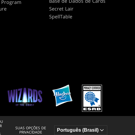
Base de Dados de Cards
te Program
ure
Secret Lair
SpellTable
OU
R
SUAS OPÇÕES DE
PRIVACIDADE
S