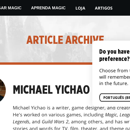
LOJA
ARTIGOS
GAR MAGIC
APRENDA MAGIC
ARTICLE ARCHIVE
Do you have
preference?
Choose from 
will remembe
in the future.
MICHAEL YICHAO
PORTUGUÊS (BR
Michael Yichao is a writer, game designer, and creati
He's worked on various games, including
Magic
,
Leag
Legends
, and
Guild Wars 2
, among others, and has wr
stories and words for TV, film, theater, and theme pa