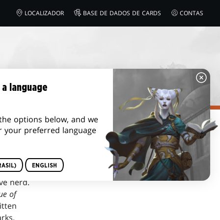
LOCALIZADOR
BASE DE DADOS DE CARDS
CONTAS
 a language
the options below, and we
r your preferred language
ASIL)
ENGLISH
ve nerd.
ue of
itten
rks.