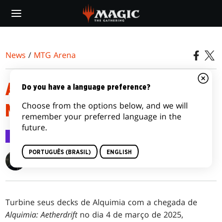
Skip
to
main
content
News
/
MTG Arena
ALQUIMIA: LIVROS DE
Do you have a language preference?
Choose from the options below, and we will
MÁGICAS DE AETHERDRIFT
remember your preferred language in the
future.
MTG Arena
3 mar 2025
PORTUGUÊS (BRASIL)
ENGLISH
Clayton Kroh
Turbine seus decks de Alquimia com a chegada de
Alquimia: Aetherdrift
no dia 4 de março de 2025,