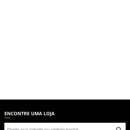
MAGIC:
THE
ENCONTRE UMA LOJA
GATHERING
Encontre
FOOTER