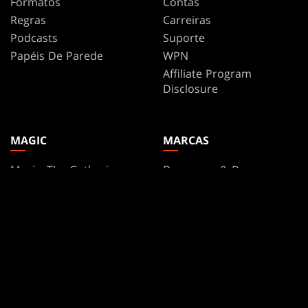
Formatos
Contas
Regras
Carreiras
Podcasts
Suporte
Papéis De Parede
WPN
Affiliate Program
Disclosure
MAGIC
MARCAS
Magic: The Gathering
Dungeons & Dragons
MTG Arena
Duel Masters
Magic.gg
Magic: The Gathering
Localizador de lojas e
eventos
Base de Dados de Cards
Secret Lair
SpellTable