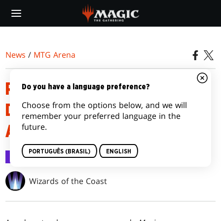
Skip
to
main
content
News
/
MTG Arena
RENOVE-SE PARA A ROTAÇÃO
Do you have a language preference?
Choose from the options below, and we will
DO PADRÃO DE 2021 NO MTG
remember your preferred language in the
future.
ARENA
PORTUGUÊS (BRASIL)
ENGLISH
MTG Arena
2 jul 2021
Wizards of the Coast