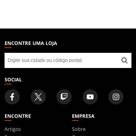
MAGIC:
THE
ENCONTRE UMA LOJA
GATHERING
Encontre
FOOTER
uma
loja
SOCIAL
ENCONTRE
EMPRESA
Artigos
Sobre