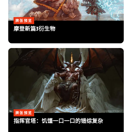
牌张预览
摩登新篇3衍生物
牌张预览
指挥官塔：饥馑一口一口的错综复杂