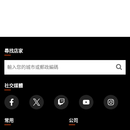
MAGIC:
THE
尋找店家
GATHERING
尋
FOOTER
找
店
家
社交媒體
常用
公司