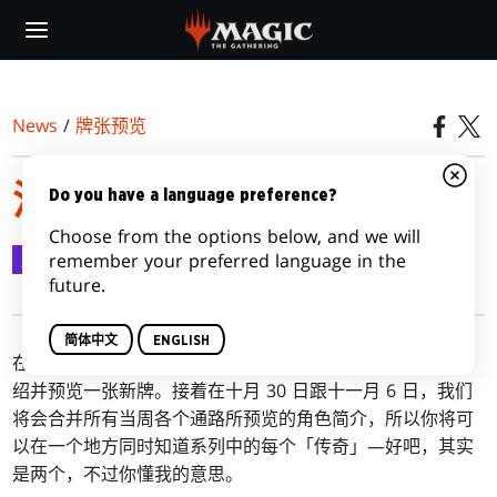
Skip
to
main
content
News
/
牌张预览
泻湖秘教徒亚克罗斯
Do you have a language preference?
Choose from the options below, and we will
牌张预览
2020-10-30
remember your preferred language in the
future.
简体中文
ENGLISH
在每天
指挥官传奇
的预览当中，我们将会分享一点简短的介
绍并预览一张新牌。接着在十月 30 日跟十一月 6 日，我们
将会合并所有当周各个通路所预览的角色简介，所以你将可
以在一个地方同时知道系列中的每个「传奇」—好吧，其实
是两个，不过你懂我的意思。