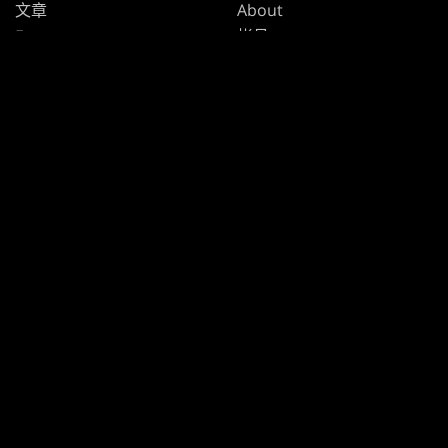
文章
About
Formats
帐号
Rules
Careers
Podcast
Support
Wallpapers
Wizards Play Network
Affiliate Program
Disclosure
MAGIC
品牌
万智牌
Dungeons & Dragons
Magic.gg
Duel Masters
店家与赛事搜寻器
万智牌
牌张数据库
Secret Lair
SpellTable