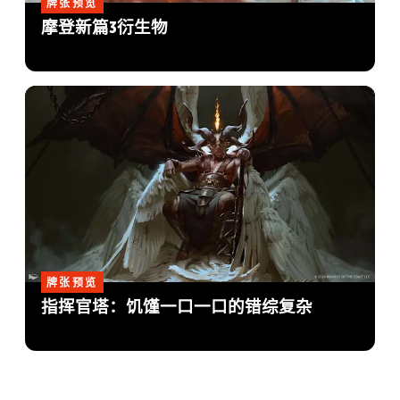
牌张预览
摩登新篇3衍生物
牌张预览
指挥官塔：饥馑一口一口的错综复杂