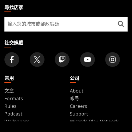
THE
尋找店家
GATHERING
尋
FOOTER
找
店
家
社交媒體
常用
公司
文章
About
Formats
帐号
Rules
Careers
Podcast
Support
Wallpapers
Wizards Play Network
Affiliate Program