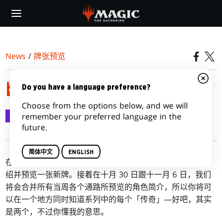
Skip
to
main
content
News
/
牌张预览
幽魂警探贝尔博卡
Do you have a language preference?
Choose from the options below, and we will
牌张预览
2020-11-05
remember your preferred language in the
future.
简体中文
ENGLISH
在每天
指挥官传奇
的预览当中，我们将会分享一点简短的介
绍并预览一张新牌。接着在十月 30 日跟十一月 6 日，我们
将会合并所有当周各个通路所预览的角色简介，所以你将可
以在一个地方同时知道系列中的每个「传奇」—好吧，其实
是两个，不过你懂我的意思。