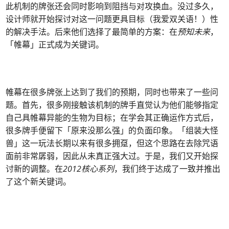
此机制的牌张还会同时影响到阻挡与对攻换血。没过多久，
设计师就开始探讨对这一问题更具目标（我爱双关语！）性
的解决手法。后来他们选择了最简单的方案：在
预知未来
，
「帷幕」正式成为关键词。
帷幕在很多牌张上达到了我们的预期，同时也带来了一些问
题。首先，很多刚接触该机制的牌手直觉认为他们能够指定
自己具帷幕异能的生物为目标；在学会其正确运作方式后，
很多牌手便留下「原来没那么强」的负面印象。「组装大怪
兽」这一玩法长期以来有很多拥趸，但这个思路在去除咒语
面前非常孱弱，因此从未真正强大过。于是，我们又开始探
讨新的调整。在
2012核心系列
，我们终于达成了一致并推出
了这个新关键词。