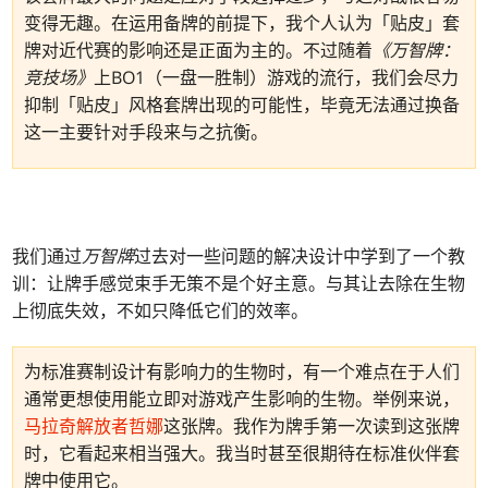
变得无趣。在运用备牌的前提下，我个人认为「贴皮」套
牌对近代赛的影响还是正面为主的。不过随着
《万智牌：
竞技场》
上BO1（一盘一胜制）游戏的流行，我们会尽力
抑制「贴皮」风格套牌出现的可能性，毕竟无法通过换备
这一主要针对手段来与之抗衡。
我们通过
万智牌
过去对一些问题的解决设计中学到了一个教
训：让牌手感觉束手无策不是个好主意。与其让去除在生物
上彻底失效，不如只降低它们的效率。
为标准赛制设计有影响力的生物时，有一个难点在于人们
通常更想使用能立即对游戏产生影响的生物。举例来说，
马拉奇解放者哲娜
这张牌。我作为牌手第一次读到这张牌
时，它看起来相当强大。我当时甚至很期待在标准伙伴套
牌中使用它。