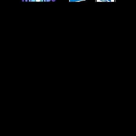
使用條款
行為準則
隱私政策
客戶支援
同好內容政策
请勿出售或共享我的个人信息
您的隐私选择