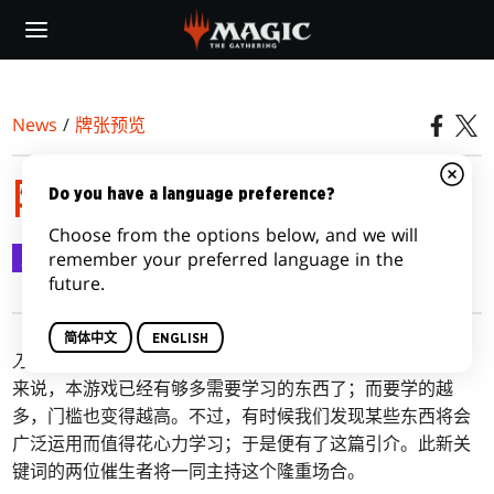
Skip
to
main
content
News
/
牌张预览
隆重介绍：守护
Do you have a language preference?
Choose from the options below, and we will
牌张预览
2021-03-25
remember your preferred language in the
future.
简体中文
ENGLISH
万智牌
亦非天天都会引入新的常青关键词。对刚入门的牌手
来说，本游戏已经有够多需要学习的东西了；而要学的越
多，门槛也变得越高。不过，有时候我们发现某些东西将会
广泛运用而值得花心力学习；于是便有了这篇引介。此新关
键词的两位催生者将一同主持这个隆重场合。