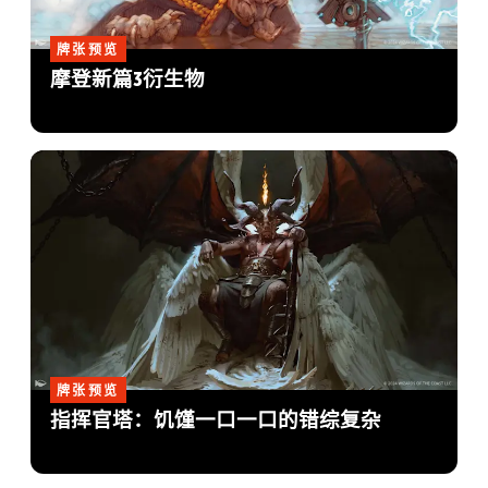
牌张预览
摩登新篇3衍生物
牌张预览
指挥官塔：饥馑一口一口的错综复杂