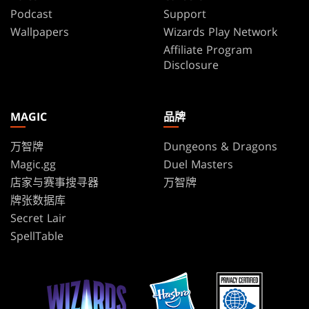
Podcast
Support
Wallpapers
Wizards Play Network
Affiliate Program
Disclosure
MAGIC
品牌
万智牌
Dungeons & Dragons
Magic.gg
Duel Masters
店家与赛事搜寻器
万智牌
牌张数据库
Secret Lair
SpellTable