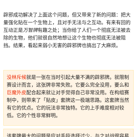
辟邪成功解决了上面这个问题，但又带来了新的问题：把大
量强化贴在一个生物上，且对手无法与之互动。有来有回的
互动正是
万智牌
有趣之处；当你给了人们一个彻底无法被去
除的生物，他们就很自然地想让这个生物也彻底无法被阻
挡。结果，看起来弱小无害的辟邪牌也搞出了大麻烦。
没林斥候
就是一张在当时引起大量不满的辟邪牌。就限制
赛设计而言，这张牌非常失败。它要么完全没用，要么和
巨魔外皮
配合起来就让对手觉得自己非常没用。在构组赛
制中，则带来了「贴皮」套牌这一极端思路。这套牌当然
有它的优点。它的玩法非常独特。它的上手难度相对较
低。它的个性非常鲜明。
该套牌最大的问题是应对手段选择过少，与之对战很容易