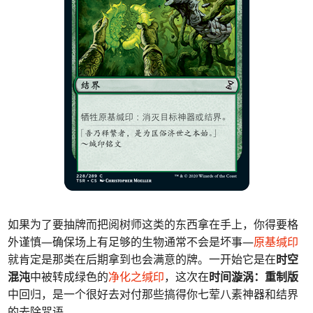
如果为了要抽牌而把阅树师这类的东西拿在手上，你得要格
外谨慎—确保场上有足够的生物通常不会是坏事—
原基缄印
就肯定是那类在后期拿到也会满意的牌。一开始它是在
时空
混沌
中被转成绿色的
净化之缄印
，这次在
时间漩涡：重制版
中回归，是一个很好去对付那些搞得你七荤八素神器和结界
的去除咒语。