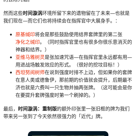
然而这些
时间漩涡
环境所留下来的遗物留在了未来—也就是
我们现在—而它们也将持续会在指挥官中大展身手。：
原基缄印
将会是那些鼓励使用结界套牌里的第二张
净化之缄印
。（同时指挥官里也有很多你很乐意消灭的
神器和结界。）
亚维马雅树灵
是张加速咒语—在指挥官里永远都有用—
用进战场触发效应的形式。（很好的挖坟目标！）
西坦努阅树师
在说到强度时排不上边，但如果你的套牌
在意人类或德鲁伊，那前期的价值就会提升，后期最不
济也就是六费叫一只生物并抽两张牌。（这可能会是你
在要提升套牌强度时第一个刷掉的。）
最后，
时间漩涡：重制版
的额外印张里一张旧框的牌为我们
带来另一张到了今天依然很强力的「近代」牌。