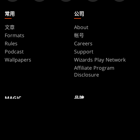
常用
公司
文章
About
Formats
帐号
Rules
Careers
Podcast
Support
Wallpapers
Wizards Play Network
Affiliate Program
Disclosure
MAGIC
品牌
万智牌
Dungeons & Dragons
Magic.gg
Duel Masters
店家与赛事搜寻器
万智牌
牌张数据库