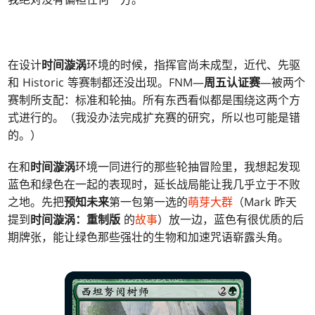
在设计
时间漩涡
环境的时候，指挥官尚未成型，近代、先驱
和 Historic 等赛制都还没出现。FNM—
周五认证赛
—被两个
赛制所支配：标准和轮抽。所有东西看似都是围绕这两个方
式进行的。（我没办法完成扩充赛的研究，所以也可能是错
的。）
在和
时间漩涡
环境一同进行的那些轮抽冒险里，我想起发现
蓝色和绿色在一起的表现时，延长战局能让我几乎立于不败
之地。先把
预知未来
第一包第一选的
萌芽大群
（Mark 昨天
提到
时间漩涡：重制版
的
故事
）放一边，蓝色有很优质的后
期牌张，能让绿色那些强壮的生物和加速咒语崭露头角。