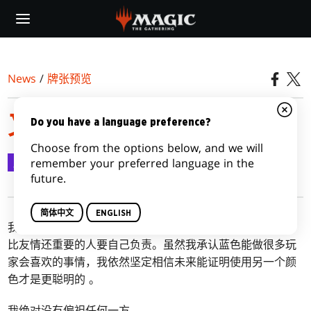
Skip
to
main
content
News
/
牌张预览
又到了打持久战的时候
Do you have a language preference?
Choose from the options below, and we will
牌张预览
2021-03-04
remember your preferred language in the
future.
简体中文
ENGLISH
我知道
上周我讲了蓝色很多好话
，也暗示了那些把海岛看得
比友情还重要的人要自己负责。虽然我承认蓝色能做很多玩
家会喜欢的事情，我依然坚定相信未来能证明使用另一个颜
色才是更聪明的 。
我绝对没有偏袒任何一方。