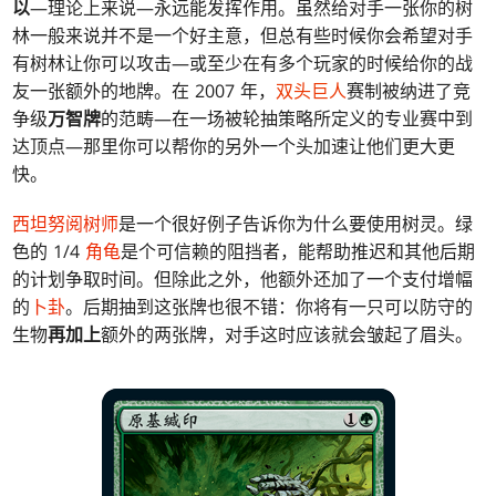
以
—理论上来说—永远能发挥作用。虽然给对手一张你的树
林一般来说并不是一个好主意，但总有些时候你会希望对手
有树林让你可以攻击—或至少在有多个玩家的时候给你的战
友一张额外的地牌。在 2007 年，
双头巨人
赛制被纳进了竞
争级
万智牌
的范畴—在一场被轮抽策略所定义的专业赛中到
达顶点—那里你可以帮你的另外一个头加速让他们更大更
快。
西坦努阅树师
是一个很好例子告诉你为什么要使用树灵。绿
色的 1/4
角龟
是个可信赖的阻挡者，能帮助推迟和其他后期
的计划争取时间。但除此之外，他额外还加了一个支付增幅
的
卜卦
。后期抽到这张牌也很不错：你将有一只可以防守的
生物
再加上
额外的两张牌，对手这时应该就会皱起了眉头。