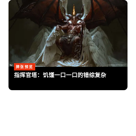
牌张预览
指挥官塔：饥馑一口一口的错综复杂