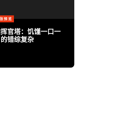
张预览
指挥官塔：饥馑一口一
口的错综复杂