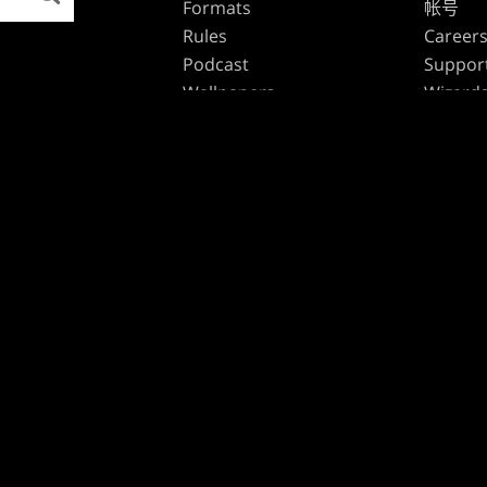
Formats
帐号
Rules
Career
Podcast
Suppor
Wallpapers
Wizards
Affilia
Disclos
品牌
Dungeons & Dragons
Duel Masters
万智牌