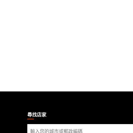
MAGIC:
THE
GATHERING
尋找店家
FOOTER
尋