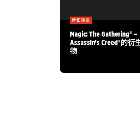
牌张预览
Magic: The Gathering® –
Assassin's Creed®的衍
物