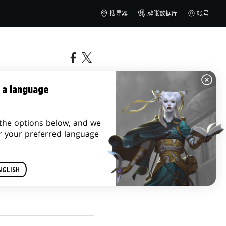
搜寻器
牌张数据库
帐号
 a language
the options below, and we
r your preferred language
0 日跟十一月 6 日，我
NGLISH
中的每个「传奇」—好吧，