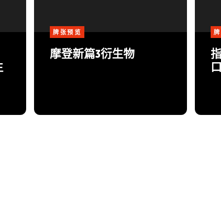
牌张预览
牌
摩登新篇3衍生物
生