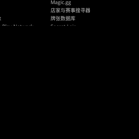
Magic.gg
s
店家与赛事搜寻器
t
牌张数据库
 Play Network
Secret Lair
te Program
SpellTable
ure