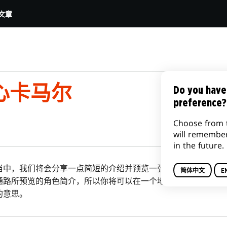
文章
心卡马尔
Do you have
preference?
Choose from 
will remembe
in the future.
当中，我们将会分享一点简短的介绍并预览一张新牌。接着在十月 3
简体中文
E
通路所预览的角色简介，所以你将可以在一个地方同时知道系列
的意思。