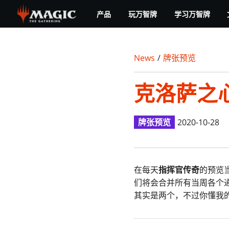
Skip
产品
玩万智牌
学习万智牌
to
main
content
News
/
牌张预览
克洛萨之
牌张预览
2020-10-28
在每天
指挥官传奇
的预览
们将会合并所有当周各个
其实是两个，不过你懂我