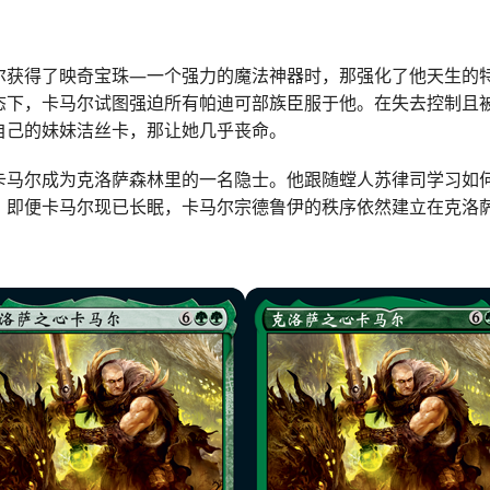
尔获得了映奇宝珠—一个强力的魔法神器时，那强化了他天生的
态下，卡马尔试图强迫所有帕迪可部族臣服于他。在失去控制且
自己的妹妹洁丝卡，那让她几乎丧命。
卡马尔成为克洛萨森林里的一名隐士。他跟随螳人苏律司学习如
。即便卡马尔现已长眠，卡马尔宗德鲁伊的秩序依然建立在克洛