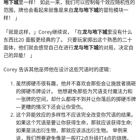
地下城
里一样！ 如此一来，我们可以控制每个效应随机性的
范围，牌也会看起来就像是来自
龙与地下城
的冒险模块一
样！ 」
「就是这样，」Corey继续说，「在
龙与地下城
里没有什么
东西比20 面骰更经典的了。 只要玩家掷出这个熟悉的二十
面体，他们就会感觉自己在进行
龙与地下城
的对局，决定自
己的异能！ 」
Corey 告诉其他巫师他在设计这些咒语时的逻辑：
虽然掷硬币很有趣，他并不喜欢会那些会让施放者搞砸
的掷硬币牌设计。 他想避免那些为咒语支付魔法力和
一张牌的空间，却什么都得不到并让你落后的掷硬币牌
—更糟的情况下还会让你受伤。
这个异能效应的多样性不应该完全改变你咒语的结果。
如果这个咒语是要让你获得生命，那就应该获得生命;
如果是派出衍生物，那就应该派出衍生物。 举例来
说，我们想要避免像是一般打2点升级打4点的烧牌。