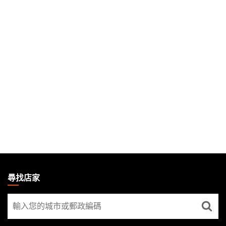
MAGIC:
THE
尋找店家
GATHERING
尋
FOOTER
找
店