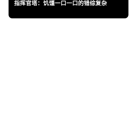
指挥官塔：饥馑一口一口的错综复杂