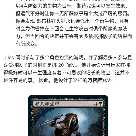
以4点防御力的生物为目标，期待咒语可以发生效果，
但运气不好时让你一无所获似乎是个太过严厉的惩罚。
你会发现 哥布林钉头锤永远会派出一个衍生物，且有
时会为你省掉在下回合让生物攻击时佩带所需的魔法
力，但当回合的决定并不会有太多依据掷骰子的结果而
有所改变。
Jules 同时参与了多个角色扮演的游戏，并了解最多人参与且
喜爱掷骰子的时刻正是掷 20 面骰。 他开始设计当玩家在
掷
得极好
时可以产生强度有着不可思议的增长的效应—这并不
是件容易的事。 因此，他设计了这样的
万智牌
咒语：