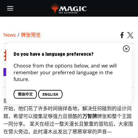
Skip
to
main
content
News
/
牌张预览
探索二十面体
Do you have a language preference?
Choose from the options below, and we will
牌张预览
2021-07-01
remember your preferred language in the
future.
简体中文
ENGLISH
我们的冒险从一群谦虚的游戏设计师走过漫长且蜿蜒的道路
开始，他们花了许多时间徜徉各地，解决任何碰到的设计问
题，希望可以搜集足够强力且很酷的
万智牌
牌张和整个王国
一同分享。 某天在经过一整天漫长且繁重的冒险后，大家围
在营火旁边，此时灌木丛发出了窸窸窣窣的声音—