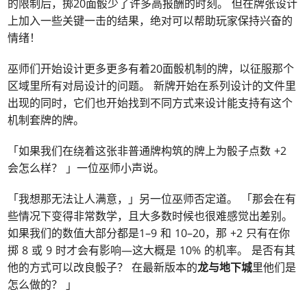
的限制后，掷20面骰少了许多高报酬的时刻。 但在牌张设计
上加入一些关键一击的结果，绝对可以帮助玩家保持兴奋的
情绪！
巫师们开始设计更多更多有着20面骰机制的牌，以征服那个
区域里所有对局设计的问题。 新牌开始在系列设计的文件里
出现的同时，它们也开始找到不同方式来设计能支持有这个
机制套牌的牌。
「如果我们在绕着这张非普通牌构筑的牌上为骰子点数 +2
会怎么样？ 」一位巫师小声说。
「我想那无法让人满意，」另一位巫师否定道。 「那会在有
些情况下变得非常数学，且大多数时候也很难感觉出差别。
如果我们的数值大部分都是1–9 和 10–20，那 +2 只有在你
掷 8 或 9 时才会有影响—这大概是 10% 的机率。 是否有其
他的方式可以改良骰子？ 在最新版本的
龙与地下城
里他们是
怎么做的？ 」