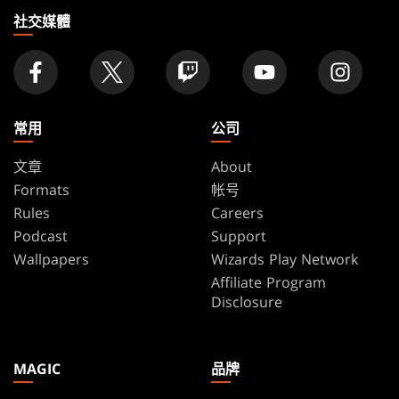
家
社交媒體
常用
公司
文章
About
Formats
帐号
Rules
Careers
Podcast
Support
Wallpapers
Wizards Play Network
Affiliate Program
Disclosure
MAGIC
品牌