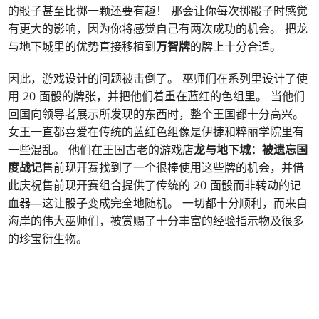
的骰子甚至比掷一颗还要有趣！ 那会让你每次掷骰子时感觉
有更大的影响，因为你将感觉自己有两次成功的机会。 把龙
与地下城里的优势直接移植到
万智牌
的牌上十分合适。
因此，游戏设计的问题被击倒了。 巫师们在系列里设计了使
用 20 面骰的牌张，并把他们着重在蓝红的色组里。 当他们
回国向领导者展示所发现的东西时，整个王国都十分高兴。
女王一直都喜爱在传统的蓝红色组像是伊捷和粹丽学院里有
一些混乱。 他们在王国古老的游戏店
龙与地下城：被遗忘国
度战记
售前现开赛找到了一个很棒使用这些牌的机会，并借
此庆祝售前现开赛组合提供了传统的 20 面骰而非转动的记
血器—这让骰子变成完全地随机。 一切都十分顺利，而来自
海岸的伟大巫师们，被赏赐了十分丰富的经验指示物及很多
的珍宝衍生物。