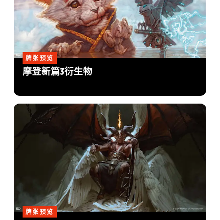
牌张预览
摩登新篇3衍生物
牌张预览