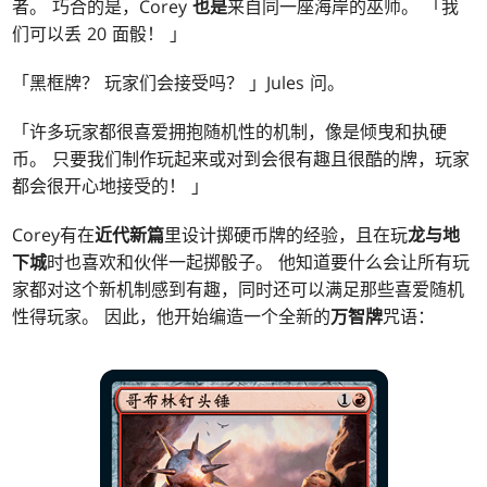
者。 巧合的是，Corey
也是
来自同一座海岸的巫师。 「我
们可以丢 20 面骰！ 」
「黑框牌？ 玩家们会接受吗？ 」Jules 问。
「许多玩家都很喜爱拥抱随机性的机制，像是倾曳和执硬
币。 只要我们制作玩起来或对到会很有趣且很酷的牌，玩家
都会很开心地接受的！ 」
Corey有在
近代新篇
里设计掷硬币牌的经验，且在玩
龙与地
下城
时也喜欢和伙伴一起掷骰子。 他知道要什么会让所有玩
家都对这个新机制感到有趣，同时还可以满足那些喜爱随机
性得玩家。 因此，他开始编造一个全新的
万智牌
咒语：