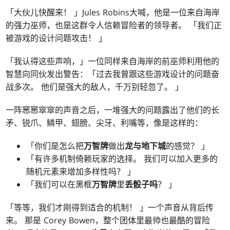
「大伙儿快醒来！ 」Jules Robins大喊，他是一位来自海岸
的强力巫师，也是这群令人信赖冒险者的领导者。 「我们正
被游戏的设计问题攻击！ 」
「我认得这些声响，」一位同样来自海岸的前巫师利用他的
智慧向同伙发出警告：「过去我曾跟这些游戏设计的问题奋
战多次。 他们是强大的敌人，千万别轻忽了。 」
一阵窸窸窣窣的声音之后，一堆强大的问题露出了他们的长
矛、锐爪、鳞甲、翅膀、尖牙、利嘴等，像是这样的：
「你们是怎么把
万智牌
做出
龙与地下城
的感觉？ 」
「有许多机制倚赖玩家的选择。 我们可以加入更多的
随机元素来增加多样性吗？ 」
「我们可以在黑框
万智牌
里
丢骰子吗
？ 」
「等等，我们才刚得到适合的机制！ 」一个声音从背后传
来。 那是 Corey Bowen，整个团体里最帅也最酷的冒险