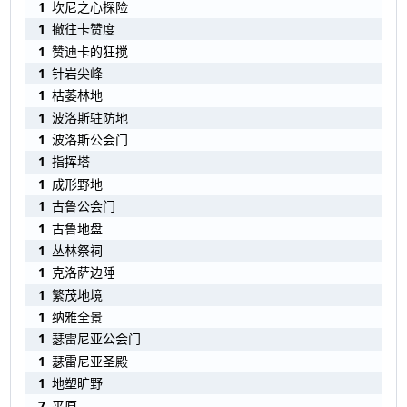
1
坎尼之心探险
1
撤往卡赞度
1
赞迪卡的狂搅
1
针岩尖峰
1
枯萎林地
1
波洛斯驻防地
1
波洛斯公会门
1
指挥塔
1
成形野地
1
古鲁公会门
1
古鲁地盘
1
丛林祭祠
1
克洛萨边陲
1
繁茂地境
1
纳雅全景
1
瑟雷尼亚公会门
1
瑟雷尼亚圣殿
1
地塑旷野
7
平原