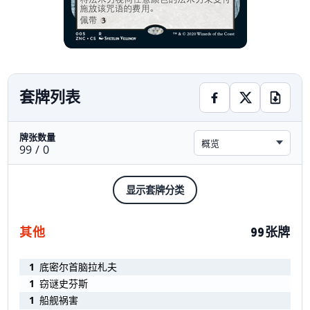
套牌列表
牌张数量
概览
99 / 0
显示套牌分类
其他
99张牌
1
底密尔首脑拉札夫
1
窃谜史芬斯
1
船舰祸害