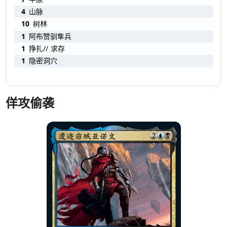
4
山脉
10
树林
1
阿布赞驯隼兵
1
挣扎// 求存
1
隐密洞穴
佯攻偷袭