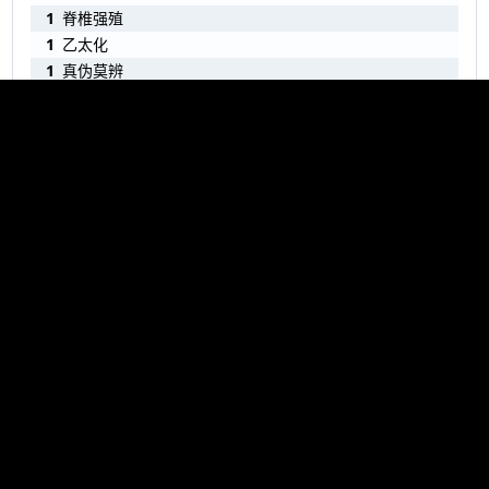
1
脊椎强殖
1
乙太化
1
真伪莫辨
1
谋杀
1
名誉的代价
1
操弄灵魂
1
幽钢匕首
1
重铸乌锋
1
聚骨装
1
邬德碑
1
镰刀爪
1
秘法印记
1
指挥官法球
1
底密尔符镇兵
1
底密尔坠饰
1
底密尔印记
1
家传宝剑
1
心灵石