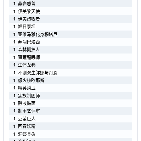
1
晶岩怒兽
1
伊美黎天使
1
伊美黎牧者
1
旭日泰坦
1
亚维马雅化身穆塔尼
1
莽闯巴洛西
1
森林拥护人
1
蛮荒醒眠师
1
生体龙卷
1
不驯双生弥娜与丹恩
1
怒火核欧那斯
1
精英鳞卫
1
寇族制图师
1
酸液黏菌
1
制甲艺评审
1
豆茎巨人
1
回春妖精
1
洞察具象