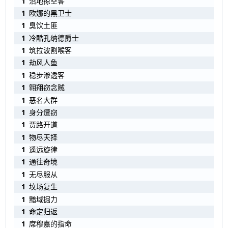
1
沼地掠空客
1
欧娜的黑卫士
1
臭饮土匪
1
冷酷孔纳德爵士
1
筑拉波割喉客
1
劫风人鱼
1
稳步渗透客
1
翱翔窃念贼
1
恶名大群
1
身分遭窃
1
贾路开道
1
物尽天择
1
遥远旋律
1
通往奇境
1
无尽服从
1
坟场复生
1
黯域掘力
1
命定归返
1
席穆嘉的指命