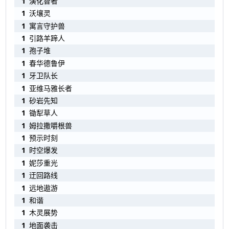
1
演化智者
1
沃壤灵
1
寓言守护兽
1
引路羊蹄人
1
孢子堆
1
春华德鲁伊
1
牙卫队长
1
亚维马雅长者
1
砂岩先知
1
锄犁草人
1
姆拉撒嚼根兽
1
预示时刻
1
时空爆发
1
妮莎重光
1
迂回路线
1
远地遨游
1
和谐
1
木灵展势
1
地面袭击