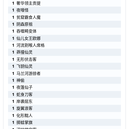
1
奢华领主贡提
1
夜嚎怪
1
贫窟霸食人魔
1
阴森原祖
1
吞噬畸变体
1
仙儿女王欧娜
1
河流割喉人席格
1
莽撞仙灵
1
无形伏击客
1
飞钥仙灵
1
马兰河游掠者
1
神偷
1
夜篷仙子
1
蛇身刀客
1
岸袭屈东
1
旋翼浪客
1
化形黜人
1
掷蛙掌旗