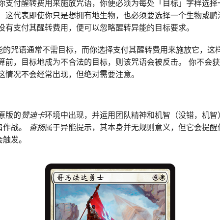
果你支付醒转费用来施放咒语，你便必须为每处「目标」字样选择
。 这代表即使你只是想拥有地生物，也必须要选择一个生物或鹏
时没有支付其醒转费用，便可以忽略醒转异能的目标要求。
能的咒语通常不需目标，而你选择支付其醒转费用来施放它，这
结算前，目标地成为不合法的目标，则该咒语会被反击。 你不会
 这情况不会经常出现，但绝对需要注意。
原版的
赞迪卡
环境中出现，并运用团队精神和机智（没错，机智
肩作战。
奋扬
属于异能提示，其本身并无规则意义，但它会提醒
会触发。