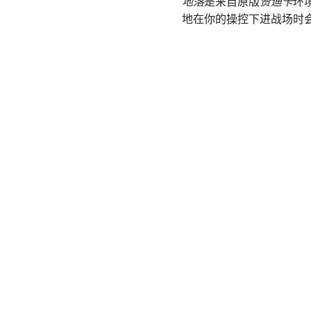
地落
是来自原版
赞迪卡
环
地在你的操控下进战场时