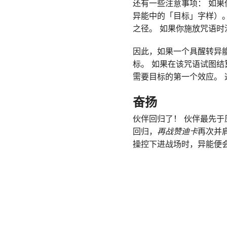
还有一些注意事项： 如
异能中的「目标」字样）
之径。 如果你施放咒语
因此，如果一个具醒转异
标。 如果在该咒语试图
需要目标的第一个效应。
奋扬
伙伴回归了！ 伙伴最先于
回归，
再战赞迪卡
再次并
操控下进战场时，异能便