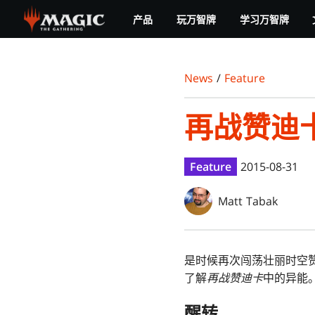
Skip
产品
玩万智牌
学习万智牌
to
main
content
News
/
Feature
再战赞迪
Feature
2015-08-31
Matt Tabak
是时候再次闯荡壮丽时空
了解
再战赞迪卡
中的异能
醒转