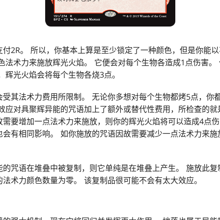
支付2R。 所以，你基本上算是至少锁定了一种颜色，但是你能
色法术力来施放辉光火焰。 它便会对每个生物各造成1点伤害。
W，辉光火焰会将每个生物各烧3点。
受其法术力费用所限制。 无论你多想对每个生物都烤5点，你都
某效应对具聚辉异能的咒语加上了额外或替代性费用，所检查的就
故需要增加一点法术力来施放，则你的辉光火焰将可以造成4点伤
也会有相同影响。 如你施放的咒语因故需要减少一点法术力来施
能的咒语在堆叠中被复制，则它单纯是在堆叠上产生。 施放此复
的法术力颜色数量为零。 该复制品很可能不会有太大效应。