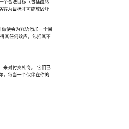
一个合法目标（包括醒转
洛客为目标才可施放毁坏
样做便会为咒语添加一个目
获得其任何效应，包括其不
）来对付奥札奇。 它们已
你，每当一个伙伴在你的