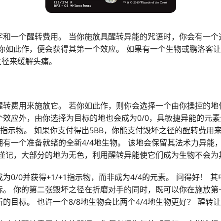
字和一个醒转费用。 当你施放具醒转异能的咒语时，你会有一个
若你如此作，便会获得其第一个效应。 如果有一个生物或鹏洛客
之径来缓解头痛。
。
醒转费用来施放它。 若你如此作，则你会选择一个由你操控的地
效应外，由你选择为目标的地也会成为0/0，具敏捷异能的元素
+1指示物。 如果你支付得出5BB，你能支付毁坏之径的醒转费用
有一个准备就绪的全新4/4地生物。 该地会保留其法术力异能
请谨记，大部分的地为无色，利用醒转异能使它们成为生物不会为
0/0并获得+1/+1指示物，而非成为4/4的元素。 问得好！
标。 你的第二张毁坏之径在折磨对手的同时，既可以你在施放第
的目标。 也许一个8/8地生物会比两个4/4地生物更好？ 醒转