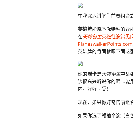
在我深入讲解售前赛组合
英雄牌
能赋予你特殊的异
在
天神创生
英雄征途常见
PlaneswalkerPoints.com
英雄牌的背面就跟下面这
你的
赠卡
是
天神创生
中某
该很高兴听说你的赠卡能
内。好好享受！
现在，如果你好奇售前组
如果你选了领袖命途（白