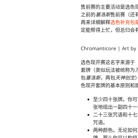
售前赛的主要活动是选色现
之前的
塞洛斯
售前赛（还
再来详细解释
选色补充包
定能帮得上忙，但总归会
Chromanticore | Art by
选色现开赛这名字来源于
套牌（类似玩法被统称为
包
塞洛斯
，两包
天神创生
色现开套牌的基本原则和
至少四十张牌。你可
张地组出一副四十一
二十三张咒语和十七
咒语。
两种颜色。无论如何
牌，那么你可以构组