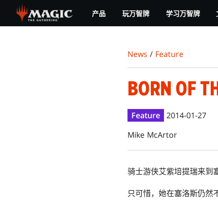
Skip
产品
玩万智牌
学习万智牌
to
main
content
News
/
Feature
BORN OF T
Feature
2014-01-27
Mike McArtor
骑士游侠艾紫培提瑞来到
只可惜，她在塞洛斯仍然