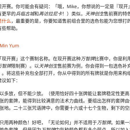
开赛。你可能会有疑问：「哦，Mike，你想说的一定是『现开
有更早的
兵临古城
和
再访拉尼卡
！）类似，
天神创生
售前赛的特
是什么
，最重要的是，你要知道售前组合里的选色包能为您想打
有些帮助。
Min Yum
「现开赛」这个赛制名称。在现开赛这种
万智牌
比赛中，你是利
万智牌
限制赛）。以
天神创生
售前赛为例，你会得到一包选色补
）。将这些补充包全部打开，你从中得到的所有牌就是你用来构
建议如下：
以多放，但不能少放。（使用恰好四十张牌能让套牌稳定性更高
张的套牌，能得到比较满意的法术力曲线。要组出怎样的套牌由
张地。二十三张咒语牌中，你需要十六或十七个生物，剩下的空
只用两种颜色！好吧，「无论如何」并不适用于
万智牌
。如果一
单色套牌，但是因为
万智牌
中每种颜色都有多个弱点，所以加入