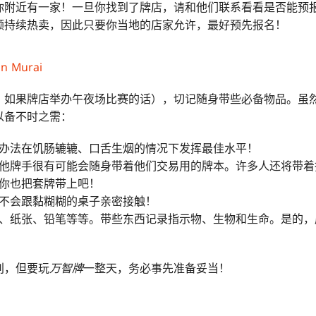
你附近有一家！一旦你找到了牌店，请和他们联系看看是否能预
额持续热卖，因此只要你当地的店家允许，最好预先报名！
an Murai
，如果牌店举办午夜场比赛的话），切记随身带些必备物品。虽
以备不时之需：
办法在饥肠辘辘、口舌生烟的情况下发挥最佳水平！
他牌手很有可能会随身带着他们交易用的牌本。许多人还将带着
你也把套牌带上吧！
不会跟黏糊糊的桌子亲密接触！
、纸张、铅笔等等。带些东西记录指示物、生物和生命。是的，
别，但要玩
万智牌
一整天，务必事先准备妥当！