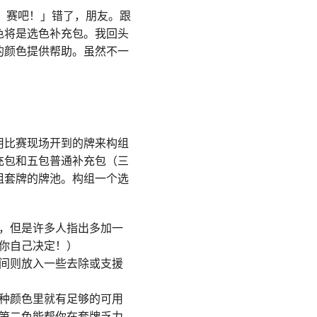
』赛吧！」错了，朋友。跟
色将是选色补充包。我回头
的颜色提供帮助。虽然不一
用比赛现场开到的牌来构组
充包和五包普通补充包（三
组套牌的牌池。构组一个选
，但是许多人指出多加一
你自己决定！）
间则放入一些去除或支援
种颜色里就有足够的可用
第二色能帮你在套牌乏力