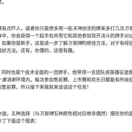
息。
赛有点吓人，或者你只是想多用一些
天神创生
的牌来多打几次
万
事中，你会获得一个起手包并用它和其他参加现开决斗的牌手对
！如果你是新手，这是进一步了解
万智牌
的绝佳方法，对于有经
极好方法。还有，你懂的，这很有趣。
，同时也是个技术全面的一流牌手，他带领一支团队将英雄征途
个
塞洛斯
环境内，每次参加售前赛、上市赛和欢乐日都能有所收
的售前赛，所以接下来我就来谈谈这个任务！
命途。五种选择（与
万智牌
五种颜色相对应绝非偶然）摆在你的
作了下面这个图表：