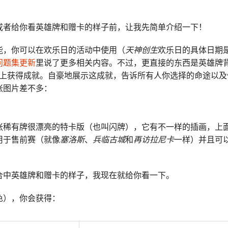
或者给你看英雄牌和赠卡的样子前，让我先简单介绍一下！
能，你可以在欢乐日的活动中使用（
天神创生
欢乐日的具体日期是2
问题集更新
里说了更多相关内容。不过，更直接的东西是英雄牌
上获得成就。自豪地展示这成就，告诉所有人你选择的命途以及
张图片差不多：
张稀有牌很漂亮的特卡版（也叫闪牌），它有不一样的插画，上
用于售前赛（就像
塞洛斯
、
兵临古城
和
再访拉尼卡
一样）并且可
合中英雄牌和赠卡的样子，我现在就给你看一下。
色），你会获得：