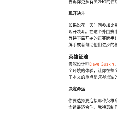
告诉你更多有关2HG的信
现开决斗
如果说花一天时间参加比
现开决斗。在这个外围赛
等待下局开始的正赛牌手
牌手或者帮助他们进步的
英雄征途
资深设计师
Dave Guskin
个环境的体验，让你在整
于本文的重点是
天神创生
决定命运
你要选择要迎接那种英雄
命途最适合你，我特意制