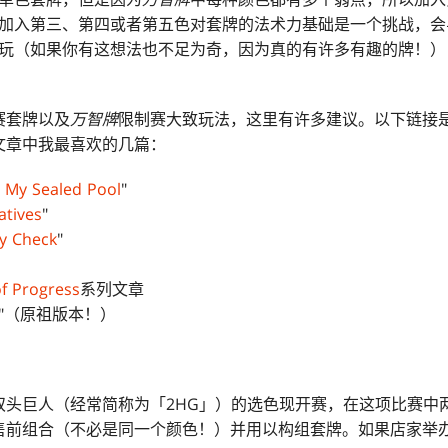
加入第三、第四或者第五色对套牌的法术力基础是一个挑战，会
玩（如果你有这想法也不足为奇，因为真的有许多有趣的牌！）
赛套牌以及
万智牌
限制赛大致玩法，这里有许多建议。以下链接是过
文章中我最喜欢的几篇：
 My Sealed Pool
"
atives
"
ty Check
"
of Progress
系列文章
"（原祖版本！）
双头巨人（经常简称为「2HG」）的选色现开赛，在这项比赛中
售前组合（不必是同一个颜色！）并用以构组套牌。如果店家举