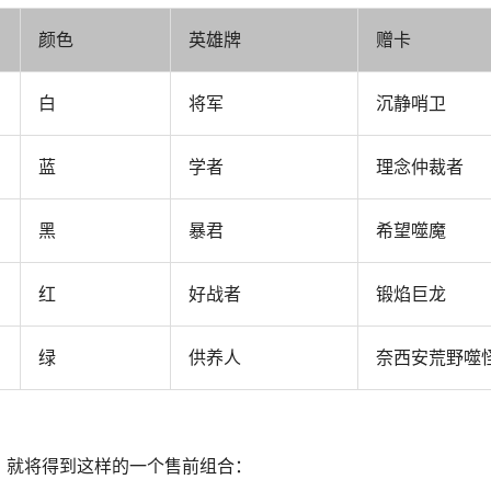
颜色
英雄牌
赠卡
白
将军
沉静哨卫
蓝
学者
理念仲裁者
黑
暴君
希望噬魔
红
好战者
锻焰巨龙
绿
供养人
奈西安荒野噬
，就将得到这样的一个售前组合：