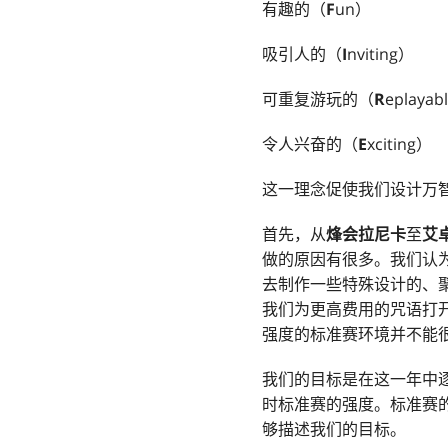
有趣的（
F
un）
吸引人的（
I
nviting）
可重复游玩的（
R
eplayab
令人兴奋的（
E
xciting）
这一理念促使我们设计万
首先，从
烽会拉尼卡
至
艾
做的原因有很多。我们认
去制作一些特殊设计的、
我们为更高费用的咒语打
强度的标准赛环境并不能
我们的目标是在这一年中
时标准赛的强度。标准赛
够描述我们的目标。