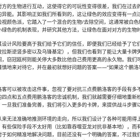
对方的生物进行互动，这使得它的可玩性变得很差，我们在过去
的异能。其影响正如我们所看到的，这让绿色的效应变得有一点
检视颜色派，它踏入了一个混合的生物/去除空间，这通常被白色
小绿色的机制表现，并研究其他方法，让绿色在面对对方的生物
其设计风险要高于我们给予它们的信任，即便我们已经给予了它
波拉斯逆竖多密以及乌锋基定），但我们也看到了能让大量卡牌
间，窃冠瓯柯则能关停大多数比他自己费用更高的永久物。我们
谨慎地来对待它，并在最初就想好问题的答案——“如果这个鹏洛
洛客可以被攻击这件事，忽视了要对抗三点费鹏洛客的手段有多
的四点和五点费用鹏洛客的忠诚机制，我们就越需要仔细地重新
，一旦我们准备完善，我们将引入更多的卡牌，来提供战斗步骤
从来无法准确地推测环境的走向，所以我们设计了各种可能用得
。有些保险手段不太好用（比如靠吞噬亚龙对抗非基本地），而
对于如何精准地解决问题，目前还没有一个明确的答案，不过我