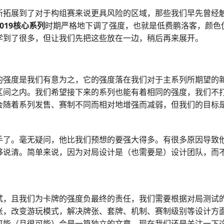
新拓展到了对于构组赛来说更具风险的区域，那些我们早先曾经
019
核心系列
时期严格地下调了强度，也就是低费鹏洛客，颜色
学到了很多，但让我们先把这些放在一边，稍后再来展开。
的强度是我们有意为之，它的强度落在我们对于主系列所期望的
区间之内。我们希望接下来的系列也能有着相同的强度，我们不
会随着系列发售、赛制不同而相对地增强而减弱，但我们的目标
手了。毫无疑问，他比我们预想的要强大得多。有很多原因导致
够说清。简单来说，因为对局设计是（也需要是）设计团队，而
试，且我们为卡牌的强度负最终的责任，我们需要根据对局测试
张，改变游玩模式，解决牌张、套牌、机制、赛制级别等设计方
可能（且很可能）会是一篇独立的文章，现在我们还是关注一下