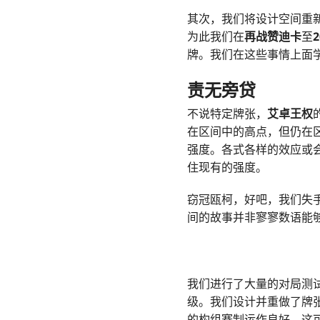
其次，我们将设计空间重
为此我们在
再战赞迪卡
至
2
牌。我们在这些事情上面
责无旁贷
不说特定牌张，
艾卓王权
在区间中的高点，但仍在
强度。各式各样的效应或
住现有的强度。
窃冠瓯柯，好吧，我们失
间的故事并非寥寥数语能
我们进行了大量的对局测
级。我们设计并重做了牌
的构组赛制运作良好。这