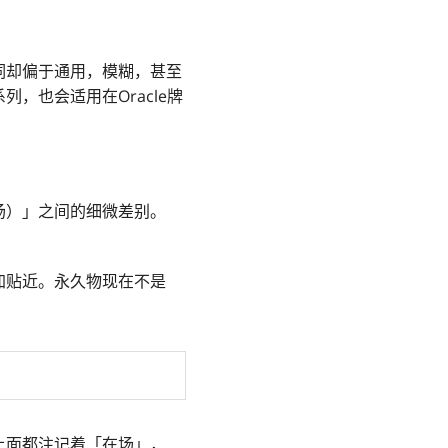
词却偏于通用，模糊，甚至
，也会适用在Oracle牌
置进场）」之间的细微差别。
加贴近。永久物现在不是
上面都注记着「在场」，