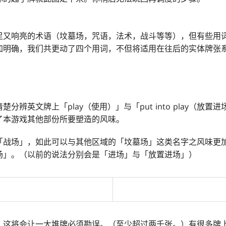
足又响亮的术语（坟墓场，咒语，法术，战斗等等），但有些用
明确，我们共更动了四个用词，不但将适用在往后的实体牌张系列
楚分辨英文牌上「play（使用）」与「put into play（放
了本游戏其他部份所要塑造的风味。
「战场」，如此可以与其他区域的「坟墓场」这类名字之风味更
场」。（以前的说法分别会是「进场」与「放置进场」）
，这将会让一大堆牌必须勘误。（至少超过两千张。）有很多牌