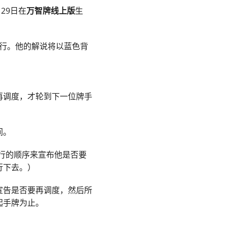
29日在
万智牌线上版
生
戏进行。他的解说将以蓝色背
再调度，才轮到下一位牌手
间。
行的顺序来宣布他是否要
行下去。）
宣告是否要再调度，然后所
起手牌为止。