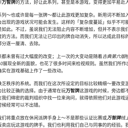
作
万智牌
的方法，好让此系列，甚至是本游戏，变得更加平易近
系列～也或许是每一张牌～都让此游戏更加复杂。新用词不断加
会出现的游戏状况可能会发生。这样的「复杂度蔓延」似乎不可
是如此。不过，虽说我们无法阻止内容不断增加，但并不表示我
度的方法。而我们无法让已印出的牌自动消失，所以达成此目标
部分逐一厘清、去除。
来都未曾有过大幅度的改变；上一次的大变动是随着
古典第六版
10
展现全新的面貌，也花了很多时间来检视规则。虽然我们所作
确实在游戏基础上作了一些改动。
缺乏秩序的系统。而我们在这次所设定的目标比较精细～要改变
为比较正确的选择。由于通常在玩
万智牌
这游戏的时候，旁边都
在我们绵密的裁判组织中找一位来询问，就得依照他们对此游戏
时候经常可以不出错。
我们将重点放在休闲派牌手身上～不是那些认证比赛或
万智牌
线
贩卖店玩这游戏的牌手。我们也利用我们自己与同事的的经验。