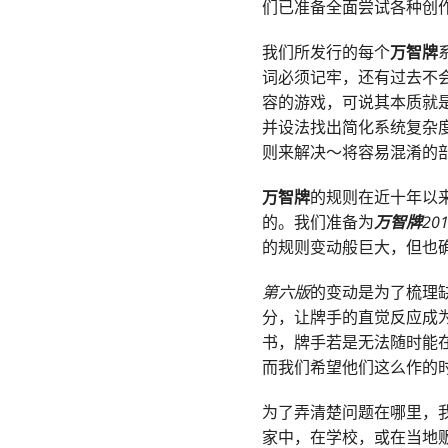
们已准备全面尝试各种创
我们所发行的每个
万智牌
词必须记牢，还有过去不
容的游戏，可说其本质就
并设法找出简化系统复杂
则来解决～将容易混淆的
万智牌
的规则在近十年以
的。我们准备为
万智牌
20
的规则变动般巨大，但也
第六版
的变动是为了梳理
分，让牌手的直觉反应成
书，牌手若是无法随时能
而我们希望他们这么作的
为了弄清楚问题在哪里，
家中，在学校，或在当地