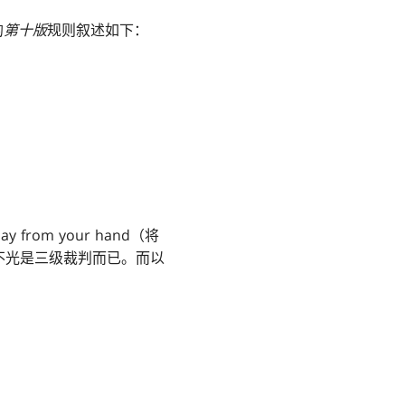
的
第十版
规则叙述如下：
。
ay from your hand（将
不光是三级裁判而已。而以