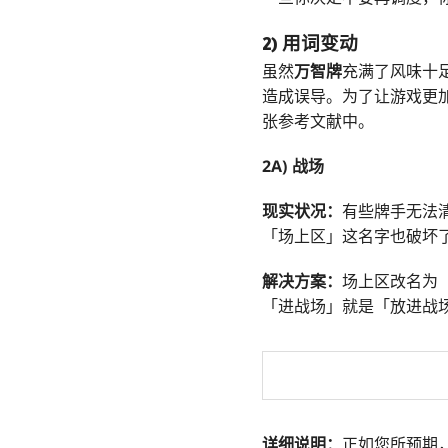
2) 用词变动
虽然
万智牌
充满了风味十
造成误导。为了让游戏更加
张参考文献中。
2A) 战场
现实状况：
有些牌手无法清
「场上区」这名字也破坏
解决方案：
场上区改名为
「进战场」就是「放进战
详细说明：
正如您所预期