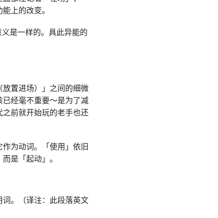
功能上的改变。
意义是一样的。具此异能的
ay（放置进场）」之间的细微
该已经毫不重要～是为了减
代之前就开始玩的老手也还
。
它作为动词。「使用」依旧
，而是「起动」。
用词。（译注：此段落英文