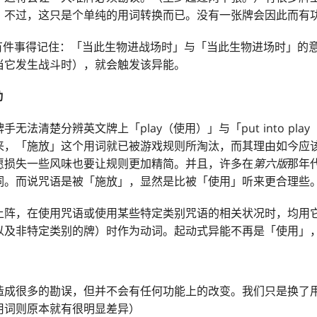
！不过，这只是个单纯的用词转换而已。没有一张牌会因此而有
，有件事得记住：「当此生物进战场时」与「当此生物进场时」的
当它发生战斗时），就会触发该异能。
动
手无法清楚分辨英文牌上「play（使用）」与「put into pl
来，「施放」这个用词就已被游戏规则所淘汰，而其理由如今应
愿损失一些风味也要让规则更加精简。并且，许多在
第六版
那年
词。而说咒语是被「施放」，显然是比被「使用」听来更合理些
上阵，在使用咒语或使用某些特定类别咒语的相关状况时，均用
以及非特定类别的牌）时作为动词。起动式异能不再是「使用」
造成很多的勘误，但并不会有任何功能上的改变。我们只是换了
用词则原本就有很明显差异）