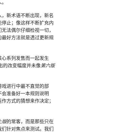
人。
入，新术语不断出现，新名
能停止；像这样不断扩充内
们无法偶尔仔细检视一切，
的最好方法就是透过更新规
核心系列发售而一起发生
出的改变幅度并未像
第六版
游戏进行中最不直觉的部
不会准备好一本规则说明
运作方式的猜想来作决定；
上版
的常客，而是那些只在
我们针对焦点来测试。我们