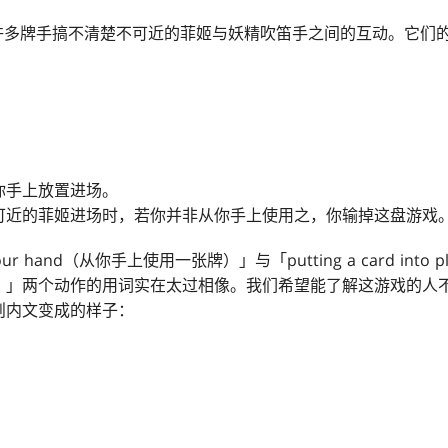
有许多牌手搞不清楚不可近的菲姬与妖精吹笛手之间的互动。它们
你手上放置进场。
可近的菲姬进场时，若你并非从你手上使用之，你输掉这盘游戏
m your hand（从你手上使用一张牌）」与「putting a card into pl
）」两个动作的用词实在太过相像。我们希望能了解这游戏的人
则内文变成的样子：