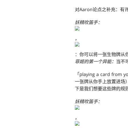
对Aaron论点之补充：
妖精吹笛手：
，
：你可以将一张生物牌从
菲姬的第一个异能：
当不
「playing a card fro
一张牌从你手上放置进场
下是我们想要这些牌的规
妖精吹笛手：
，