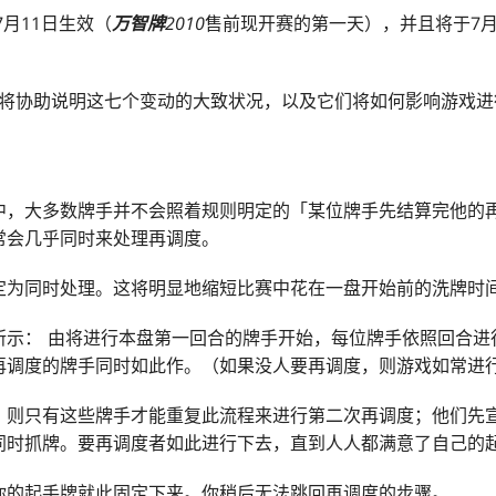
7月11日生效（
万智牌
2010
售前现开赛的第一天），并且将于7月
lieb也将协助说明这七个变动的大致状况，以及它们将如何影响游
中，大多数牌手并不会照着规则明定的「某位牌手先结算完他的
常会几乎同时来处理再调度。
定为同时处理。这将明显地缩短比赛中花在一盘开始前的洗牌时
所示： 由将进行本盘第一回合的牌手开始，每位牌手依照回合进
再调度的牌手同时如此作。（如果没人要再调度，则游戏如常进
，则只有这些牌手才能重复此流程来进行第二次再调度；他们先
同时抓牌。要再调度者如此进行下去，直到人人都满意了自己的
你的起手牌就此固定下来。你稍后无法跳回再调度的步骤。