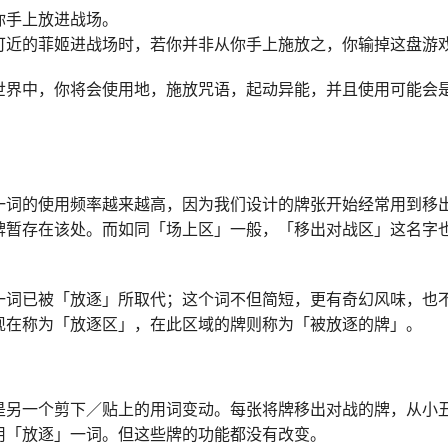
你手上放进战场。
可近的菲姬进战场时，若你并非从你手上施放之，你输掉这盘游
世界中，你将会使用地，施放咒语，起动异能，并且使用可能会
一词的使用频率越来越高，因为我们设计的牌张开始经常用到移
牌暂存在该处。而如同「场上区」一般，「移出对战区」这名字
一词已被「放逐」所取代；这个词不但简短，更有奇幻风味，也
现在称为「放逐区」，在此区域的牌则称为「被放逐的牌」。
是另一个剪下／贴上的用词变动。每张将牌移出对战的牌，从小
用「放逐」一词。但这些牌的功能都没有改变。