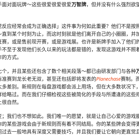
手面对面玩牌～这些很爱很爱很爱
万智牌
，但并没有什么强烈欲
觉反应经常会成为正确选择」这件事为何如此重要？他们不是按
～直到某个时刻为止，而这时刻就是他们离开自己的小圈圈，并
证赛，或是售前现开赛，或是游戏展。也许是新牌手加入了他们
手不至于发现他们长久以来的玩法都是错的，发现这游戏并不照
作的方式。
七个，并且某些还包含了数个相关段落～都已由研发部门与各种
标准赛到龙长老无双，甚至还包括即将发表的
Planechase
赛制。
太多差别。新规则在每盘游戏都会派上用场，但在大多数状况下
样给略过。而在我们仔细检视这些被简化的手段与所遭逢的这些
上很自然。
变；我们也不想如此。我们唯一的愿望，就是让自己心爱的游戏
你的某些游戏会由于新规则而有着不同结局。你的某些牌会变得
同过去一般地具有深度又需要技巧，并且我们要让它朝向更直觉