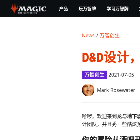
Skip
产品
玩万智牌
学习万智牌
to
main
content
News
/
万智创生
D&D设计
万智创生
2021-07-05
Mark Rosewater
哈啰，欢迎来到
龙与地下
计团队，并且秀一些酷炫