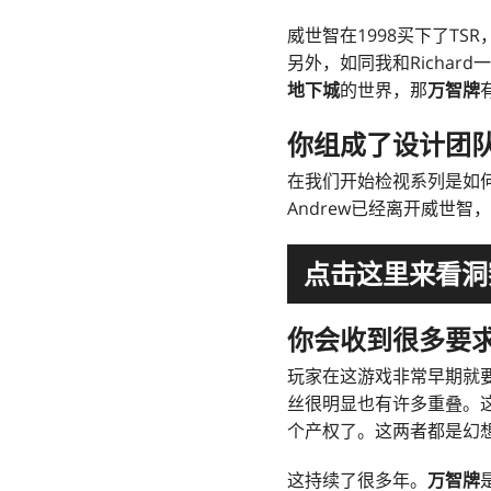
威世智在1998买下了TSR
另外，如同我和Richar
地下城
的世界，那
万智牌
你组成了设计团
在我们开始检视系列是如
Andrew已经离开威世
点击这里来看洞
你会收到很多要
玩家在这游戏非常早期就
丝很明显也有许多重叠。
个产权了。这两者都是幻
这持续了很多年。
万智牌