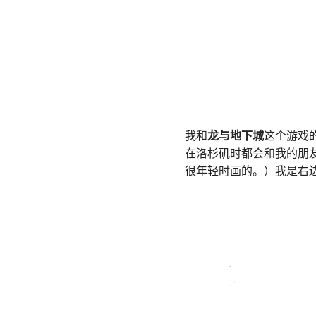
我和
龙与地下城
这个游戏
在洛杉矶时都会和我的朋友
很年轻时画的。）我是右