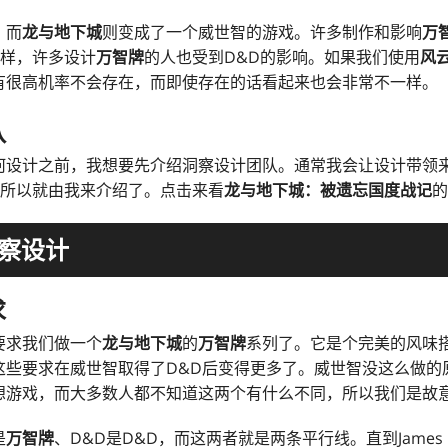
，而
龙与地下城
则变成了一个威世智的游戏。许多制作和影响
万
d一样，许多设计
万智牌
的人也受到D&D的影响。如果我们使用
风
有很高机率不会存在，而即使存在的话看起来也会非常不一样。
队
何设计之前，我想要先介绍洞察设计团队。通常我会让设计带领
智，所以就由我来介绍了。点击来看
龙与地下城：被遗忘国度战记
的
察设计
求
要求我们做一个
龙与地下城
的
万智牌
系列了。它是个完美的风味
这些要求在威世智取得了D&D后变得更多了。威世智没这么做的
想游戏，而大多数人都不知道这两个有什么不同，所以我们是故
是
万智牌
、D&D是D&D，而这两者就是两条平行线。直到James 