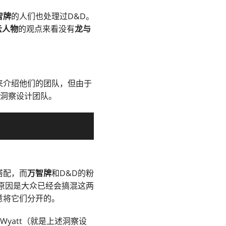
智牌
的人们也处理过D&D。
云人物
的观点来看没有
龙与
来介绍他们的团队，但由于
洞察设计团队。
搭配，而
万智牌
和D&D的粉
原因是大众已经会搞混这两
意将它们分开的。
Wyatt（就是上述洞察设