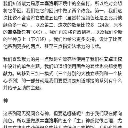
我们知道献力是原本
塞洛斯
环境中的全垒打，所以绝对会想
将它带回。我们在它的回归中做了两个改变。第一，我们这
次比较不吝啬将它放进五色中（虽然特定颜色还是会比其他
颜色多一点），以及第二，这次的数量比较多（24张，原本
的
塞洛斯
只有16张）。我们再次将它放到神，以及我们全新
的半神身上（下详述）。我们也给它更多支持，设计了比其
他系列更多的两点、甚至三点指定法术力的卡牌。
我们喜欢献力的另一点就是它漂亮地使用了我们在
艾卓王权
中设计的单色主题。我们知道想使用固色的套牌也会想使用
献力。转移到三加一模式（三个分别的大独立系列和一个核
心系列）的一部分就是我们要更清楚知道邻接的系列有什么
并给予互助的主题。
神
这系列毫无疑问会有神，但要选哪些呢？由于我们现在倾向
纯色，所以重做原本
塞洛斯
的五个「主」神感觉很合理，尤
其是在故事中戏份很多的赫利欧德和厄睿柏斯。我们也挑选