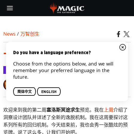
Skip
to
main
content
News
/
万智创生
一窥死亡之门，第二部
Do you have a language preference?
Choose from the options below, and we will
万智创生
2020-01-07
remember your preferred language in the
future.
Mark Rosewater
简体中文
ENGLISH
欢迎来到我的第二周
塞洛斯冥途求生
预览。我在
上周
介绍了
洞察设计团队并详述了全新的逸脱机制。我在这周要探讨这
系列所有的回归机制。今天结束前，我也会秀一张酷炫的预
览牌。说了这么多，让我们开始吧。