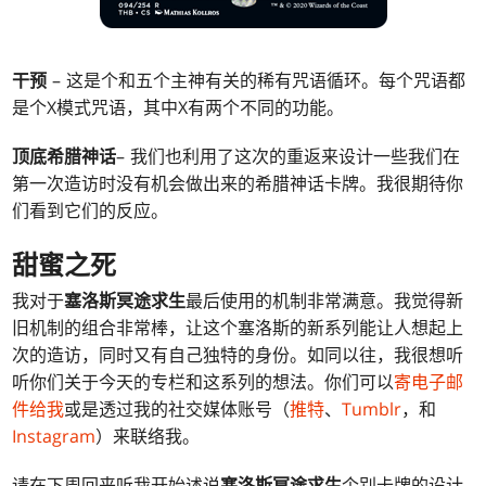
干预
– 这是个和五个主神有关的稀有咒语循环。每个咒语都
是个X模式咒语，其中X有两个不同的功能。
顶底希腊神话
– 我们也利用了这次的重返来设计一些我们在
第一次造访时没有机会做出来的希腊神话卡牌。我很期待你
们看到它们的反应。
甜蜜之死
我对于
塞洛斯冥途求生
最后使用的机制非常满意。我觉得新
旧机制的组合非常棒，让这个塞洛斯的新系列能让人想起上
次的造访，同时又有自己独特的身份。如同以往，我很想听
听你们关于今天的专栏和这系列的想法。你们可以
寄电子邮
件给我
或是透过我的社交媒体账号（
推特
、
Tumblr
，和
Instagram
）来联络我。
请在下周回来听我开始述说
塞洛斯冥途求生
个别卡牌的设计