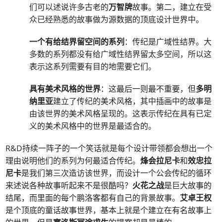
们可以述说许多古老的
万智牌
故事。第二，建立在受
众已经熟悉的故事做为源数据的顶底设计世界中。
一个有给结界留空间的系列
：传纪是广域性结界。大
多数的系列都没有给广域性结界留太多空间，所以这
表示这系列需要有目的地需要它们。
具有美术风格的世界
：这最后一则最不重要，但
多明
纳里亚
建立了传纪的美术风格，其中插画中的故事是
由该世界的美术风格呈现的。这表示传纪在具有已定
义的美术风格中的世界是最适合的。
R&D持续一阵子的一个笑话就是每个设计带领都会想出一个
理由说明他们的系列为何最适合传纪。
烽会拉尼卡
和
效忠拉
尼卡
是我们第三次造访该世界，而设计一个公会传纪的循环
来述说各种故事听起来不是很酷吗？
火花之战
是巨大故事的
结尾，而里面的每个鹏洛客都有自己的背景故事。
艾卓王权
是个顶底的童话故事世界，基本上就是个建立在有名故事上