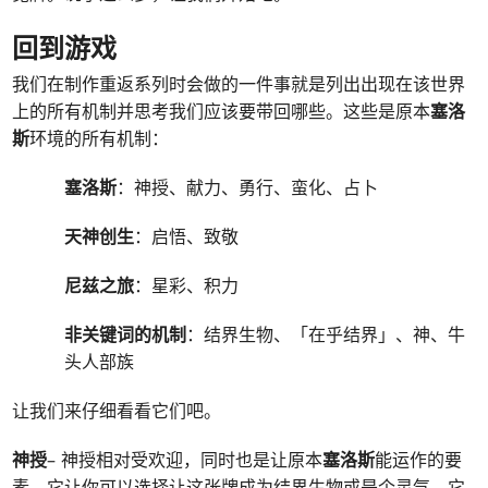
回到游戏
我们在制作重返系列时会做的一件事就是列出出现在该世界
上的所有机制并思考我们应该要带回哪些。这些是原本
塞洛
斯
环境的所有机制：
塞洛斯
：神授、献力、勇行、蛮化、占卜
天神创生
：启悟、致敬
尼兹之旅
：星彩、积力
非关键词的机制
：结界生物、「在乎结界」、神、牛
头人部族
让我们来仔细看看它们吧。
神授
– 神授相对受欢迎，同时也是让原本
塞洛斯
能运作的要
素。它让你可以选择让这张牌成为结界生物或是个灵气。它