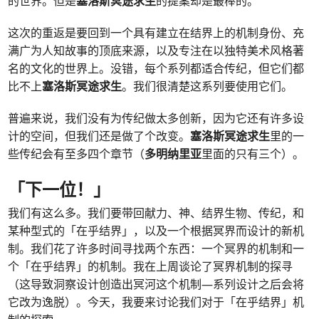
的世界。但是
塞洛斯冥途求生
的提案却是最棒的。
这次的重返是要回到一个具有建立在结界上的机制身份、充
满广为人知故事的顶底来源，以及专注在以独特美术风格著
名的文化的世界上。没错，每个系列都适合传纪，但它们都
比不上
塞洛斯冥途求生
。我们很清楚这系列要使用它们。
普遍来说，我们没有为传纪做太多创新，因为它还有许多设
计的空间，但我们还是做了个改变。
塞洛斯冥途求生
里的一
些传纪会有至多四个章节（
多明纳里亚
里面的只有三个）。
「下一位！」
我们有这么多。我们要带回献力、神、结界生物、传纪，和
某种型式的「在乎结界」，以及一个根据冥界而设计的新机
制。我们花了许多时间寻找两个东西：一个冥界的机制和一
个「在乎结界」的机制。我在上周谈论了冥界机制的探寻
（这导致洞察设计创造出冥河这个机制—系列设计之后会将
它改为逸脱）。今天，我要来讨论我们对于「在乎结界」机