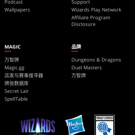
Podcast
Support
Wallpapers
Wizards Play Network
Affiliate Program
Disclosure
MAGIC
品牌
万智牌
Dungeons & Dragons
Magic.gg
Duel Masters
店家与赛事搜寻器
万智牌
牌张数据库
Secret Lair
SpellTable