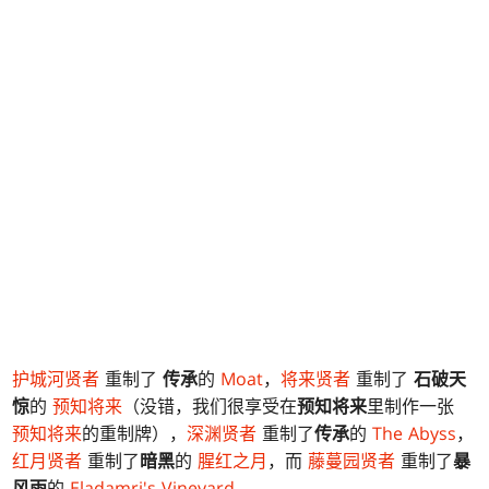
护城河贤者
重制了
传承
的
Moat
，
将来贤者
重制了
石破天
惊
的
预知将来
（没错，我们很享受在
预知将来
里制作一张
预知将来
的重制牌），
深渊贤者
重制了
传承
的
The Abyss
，
红月贤者
重制了
暗黑
的
腥红之月
，而
藤蔓园贤者
重制了
暴
风雨
的
Eladamri's Vineyard
。