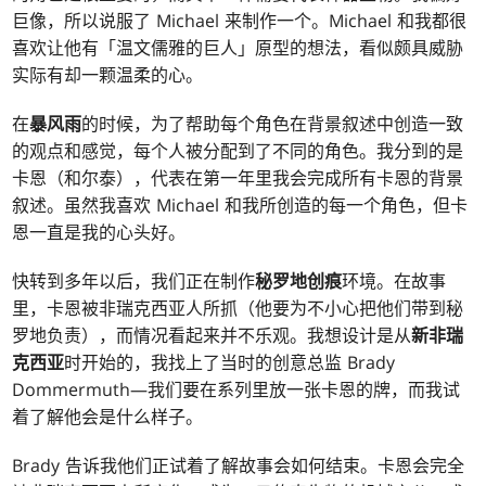
巨像，所以说服了 Michael 来制作一个。Michael 和我都很
喜欢让他有「温文儒雅的巨人」原型的想法，看似颇具威胁
实际有却一颗温柔的心。
在
暴风雨
的时候，为了帮助每个角色在背景叙述中创造一致
的观点和感觉，每个人被分配到了不同的角色。我分到的是
卡恩（和尔泰），代表在第一年里我会完成所有卡恩的背景
叙述。虽然我喜欢 Michael 和我所创造的每一个角色，但卡
恩一直是我的心头好。
快转到多年以后，我们正在制作
秘罗地创痕
环境。在故事
里，卡恩被非瑞克西亚人所抓（他要为不小心把他们带到秘
罗地负责），而情况看起来并不乐观。我想设计是从
新非瑞
克西亚
时开始的，我找上了当时的创意总监 Brady
Dommermuth—我们要在系列里放一张卡恩的牌，而我试
着了解他会是什么样子。
Brady 告诉我他们正试着了解故事会如何结束。卡恩会完全