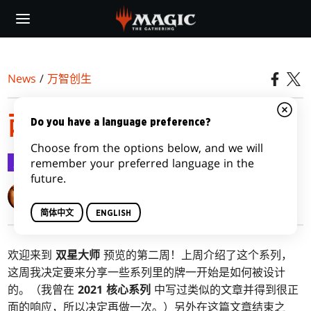
Skip
to
main
content
News
/
万智创生
两倍速
Do you have a language preference?
Choose from the options below, and we will
万智创生
2020-07-27
remember your preferred language in the
future.
Mark Rosewater
简体中文
ENGLISH
欢迎来到
双星大师
预览的第二周！上周介绍了这个系列，
这周我决定要来分享一些系列里的牌一开始是如何被设计
的。（我曾在
2021 核心系列
中写过类似的文章并得到很正
面的响应，所以决定再做一次。）另外在这篇文章结束之