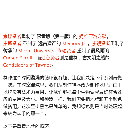
崇碟贤者
重制了
限量版（第一版）
的
妮维亚洛之碟
，
崇瓶贤者
重制了
远古遗产
的
Memory Jar
，
崇镜贤者
重制了
传承
的
Mirror Universe
，
卷轴贤者
重制了
暴风雨
的
Cursed Scroll
，而
烛台贤者
则是重制了
古文明之战
的
Candelabra of Tawnos
。
制作这个
时间漩涡
的循环很有趣，让我们决定下个系列再做
一次。在
时空混沌
里，我们从制作神器改为制作地牌。由于
地牌没有法术力费用，让我们能把每个生物做成最好符合效
应的费用及大小。和神器一样，我们需要把地牌和五个颜色
做搭配。这次至少黑色是简单的，我想绿色则是当时处理起
来较为棘手的那一个。
以下是重置地牌的循环：