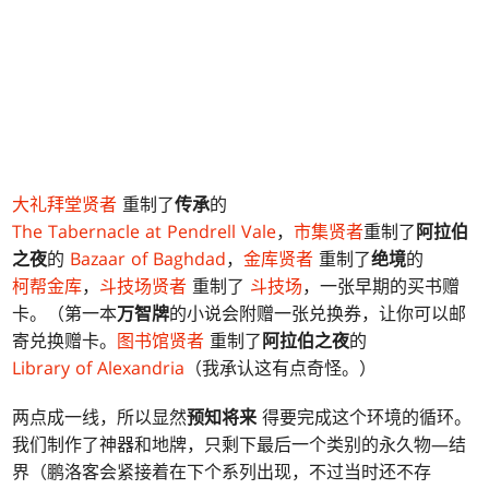
大礼拜堂贤者
重制了
传承
的
The Tabernacle at Pendrell Vale
，
市集贤者
重制了
阿拉伯
之夜
的
Bazaar of Baghdad
，
金库贤者
重制了
绝境
的
柯帮金库
，
斗技场贤者
重制了
斗技场
，一张早期的买书赠
卡。（第一本
万智牌
的小说会附赠一张兑换券，让你可以邮
寄兑换赠卡。
图书馆贤者
重制了
阿拉伯之夜
的
Library of Alexandria
（我承认这有点奇怪。）
两点成一线，所以显然
预知将来
得要完成这个环境的循环。
我们制作了神器和地牌，只剩下最后一个类别的永久物—结
界（鹏洛客会紧接着在下个系列出现，不过当时还不存