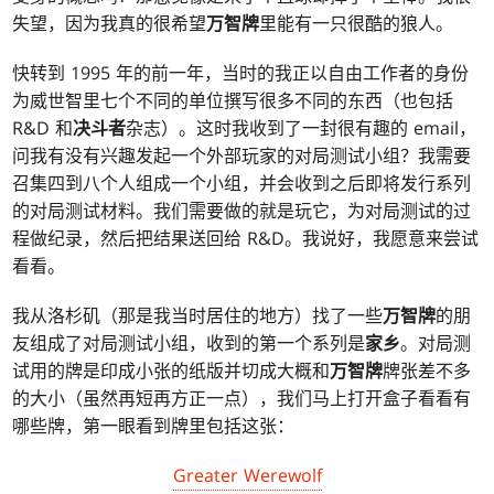
失望，因为我真的很希望
万智牌
里能有一只很酷的狼人。
快转到 1995 年的前一年，当时的我正以自由工作者的身份
为威世智里七个不同的单位撰写很多不同的东西（也包括
R&D 和
决斗者
杂志）。这时我收到了一封很有趣的 email，
问我有没有兴趣发起一个外部玩家的对局测试小组？我需要
召集四到八个人组成一个小组，并会收到之后即将发行系列
的对局测试材料。我们需要做的就是玩它，为对局测试的过
程做纪录，然后把结果送回给 R&D。我说好，我愿意来尝试
看看。
我从洛杉矶（那是我当时居住的地方）找了一些
万智牌
的朋
友组成了对局测试小组，收到的第一个系列是
家乡
。对局测
试用的牌是印成小张的纸版并切成大概和
万智牌
牌张差不多
的大小（虽然再短再方正一点），我们马上打开盒子看看有
哪些牌，第一眼看到牌里包括这张：
Greater Werewolf