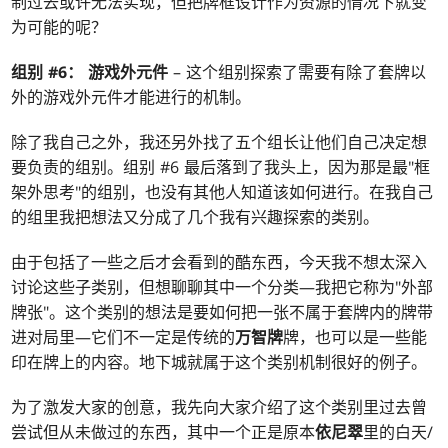
制过去或许无法实现，但把牌框设计作为资源的情况下就变
为可能的呢？
组别 #6：
游戏外元件
– 这个组别探索了需要有除了套牌以
外的游戏外元件才能进行的机制。
除了我自己之外，我还另外找了五个组长让他们自己决定想
要负责的组别。组别 #6 最后落到了我头上，因为那是最"框
架外思考"的组别，也没有其他人知道该如何进行。在我自己
的组里我把想法又分成了几个我有兴趣探索的类别。
由于包括了一些之后才会看到的酷东西，今天我不想太深入
讨论这些子类别，但想聊聊其中一个分类—我把它称为"外部
牌张"。这个类别的想法是要如何把一张不属于套牌内的牌带
进对局里—它们不一定是传统的
万智牌
牌，也可以是一些能
印在牌上的内容。地下城就属于这个类别机制很好的例子。
为了激发大家的创意，我先向大家介绍了这个类别里过去曾
尝试但从未做过的东西，其中一个正是原本
依尼翠
里的白天/