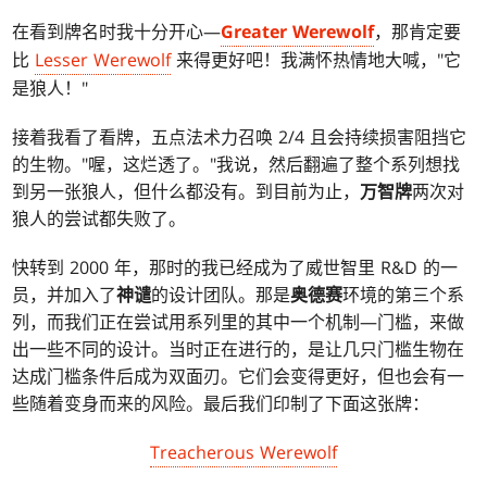
在看到牌名时我十分开心—
Greater Werewolf
，那肯定要
比
Lesser Werewolf
来得更好吧！我满怀热情地大喊，"它
是狼人！"
接着我看了看牌，五点法术力召唤 2/4 且会持续损害阻挡它
的生物。"喔，这烂透了。"我说，然后翻遍了整个系列想找
到另一张狼人，但什么都没有。到目前为止，
万智牌
两次对
狼人的尝试都失败了。
快转到 2000 年，那时的我已经成为了威世智里 R&D 的一
员，并加入了
神谴
的设计团队。那是
奥德赛
环境的第三个系
列，而我们正在尝试用系列里的其中一个机制—门槛，来做
出一些不同的设计。当时正在进行的，是让几只门槛生物在
达成门槛条件后成为双面刃。它们会变得更好，但也会有一
些随着变身而来的风险。最后我们印制了下面这张牌：
Treacherous Werewolf