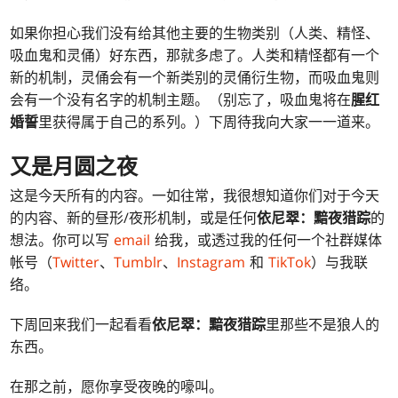
如果你担心我们没有给其他主要的生物类别（人类、精怪、
吸血鬼和灵俑）好东西，那就多虑了。人类和精怪都有一个
新的机制，灵俑会有一个新类别的灵俑衍生物，而吸血鬼则
会有一个没有名字的机制主题。（别忘了，吸血鬼将在
腥红
婚誓
里获得属于自己的系列。）下周待我向大家一一道来。
又是月圆之夜
这是今天所有的内容。一如往常，我很想知道你们对于今天
的内容、新的昼形/夜形机制，或是任何
依尼翠：黯夜猎踪
的
想法。你可以写
email
给我，或透过我的任何一个社群媒体
帐号（
Twitter
、
Tumblr
、
Instagram
和
TikTok
）与我联
络。
下周回来我们一起看看
依尼翠：黯夜猎踪
里那些不是狼人的
东西。
在那之前，愿你享受夜晚的嚎叫。