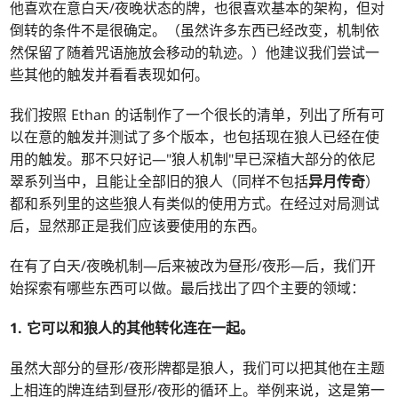
他喜欢在意白天/夜晚状态的牌，也很喜欢基本的架构，但对
倒转的条件不是很确定。（虽然许多东西已经改变，机制依
然保留了随着咒语施放会移动的轨迹。）他建议我们尝试一
些其他的触发并看看表现如何。
我们按照 Ethan 的话制作了一个很长的清单，列出了所有可
以在意的触发并测试了多个版本，也包括现在狼人已经在使
用的触发。那不只好记—"狼人机制"早已深植大部分的依尼
翠系列当中，且能让全部旧的狼人（同样不包括
异月传奇
）
都和系列里的这些狼人有类似的使用方式。在经过对局测试
后，显然那正是我们应该要使用的东西。
在有了白天/夜晚机制—后来被改为昼形/夜形—后，我们开
始探索有哪些东西可以做。最后找出了四个主要的领域：
1. 它可以和狼人的其他转化连在一起。
虽然大部分的昼形/夜形牌都是狼人，我们可以把其他在主题
上相连的牌连结到昼形/夜形的循环上。举例来说，这是第一