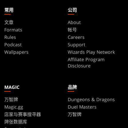
常用
公司
文章
About
Formats
帐号
Rules
Careers
Podcast
Support
Wallpapers
Wizards Play Network
Affiliate Program
Disclosure
MAGIC
品牌
万智牌
Dungeons & Dragons
Magic.gg
Duel Masters
店家与赛事搜寻器
万智牌
牌张数据库