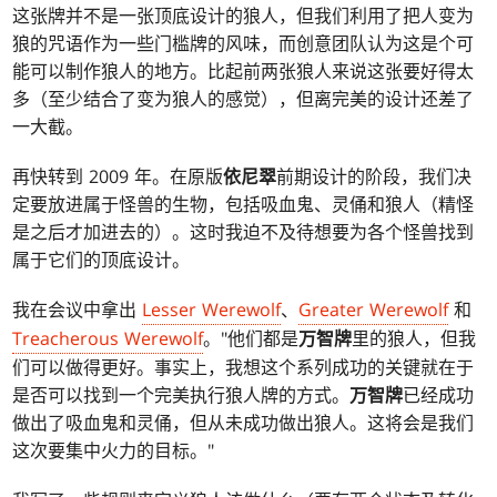
这张牌并不是一张顶底设计的狼人，但我们利用了把人变为
狼的咒语作为一些门槛牌的风味，而创意团队认为这是个可
能可以制作狼人的地方。比起前两张狼人来说这张要好得太
多（至少结合了变为狼人的感觉），但离完美的设计还差了
一大截。
再快转到 2009 年。在原版
依尼翠
前期设计的阶段，我们决
定要放进属于怪兽的生物，包括吸血鬼、灵俑和狼人（精怪
是之后才加进去的）。这时我迫不及待想要为各个怪兽找到
属于它们的顶底设计。
我在会议中拿出
Lesser Werewolf
、
Greater Werewolf
和
Treacherous Werewolf
。"他们都是
万智牌
里的狼人，但我
们可以做得更好。事实上，我想这个系列成功的关键就在于
是否可以找到一个完美执行狼人牌的方式。
万智牌
已经成功
做出了吸血鬼和灵俑，但从未成功做出狼人。这将会是我们
这次要集中火力的目标。"