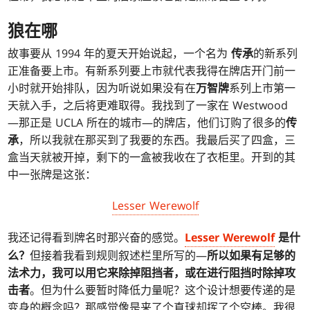
狼在哪
故事要从 1994 年的夏天开始说起，一个名为
传承
的新系列
正准备要上市。有新系列要上市就代表我得在牌店开门前一
小时就开始排队，因为听说如果没有在
万智牌
系列上市第一
天就入手，之后将更难取得。我找到了一家在 Westwood
—那正是 UCLA 所在的城市—的牌店，他们订购了很多的
传
承
，所以我就在那买到了我要的东西。我最后买了四盒，三
盒当天就被开掉，剩下的一盒被我收在了衣柜里。开到的其
中一张牌是这张：
Lesser Werewolf
我还记得看到牌名时那兴奋的感觉。
Lesser Werewolf
是什
么？
但接着我看到规则叙述栏里所写的—
所以如果有足够的
法术力，我可以用它来除掉阻挡者，或在进行阻挡时除掉攻
击者
。但为什么要暂时降低力量呢？这个设计想要传递的是
变身的概念吗？那感觉像是来了个直球却挥了个空棒。我很