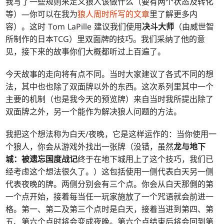
我写了一些规则来定义狼人该做什么（要有两个状态及转化
等）—你可以在我为
狼人周时所写的文章
里了解更多内
容）。这时 Tom LaPille 建议我们使用
决斗大师
（由威世智
所制作的日本TCG）里双面牌的技巧。我们采纳了他的意
见，接下来的故事你们大概都听过上百遍了。
今天故事的走向将有点不同。当时大家建议了各式不同的想
法，其中也也除了双面牌以外的东西。这次系列里其中一个
主要的机制（也是我今天的预览牌）来自当时我所提出除了
双面牌之外，另一个能作为解决狼人问题的方法。
我把这个想法称为白天/夜晚，它是这样运作的：当你使用一
个狼人，你会从游戏外找出一张牌（没错，虽然
龙与地下
城：被遗忘国度战记
终于在地下城用上了这个技巧，我们已
经考虑这个想法很久了。）这包括使用一侧代表白天另一侧
代表夜晚的牌。两侧分别会有三个点。你会从白天那側的第
一个点开始，接着每当任一玩家施放了一个咒语就会前进一
格。第一、第二及第三个点时是白天，接着当进到第四、第
五、第六个点时将会变成夜晚。第六个点结束后将会回到第