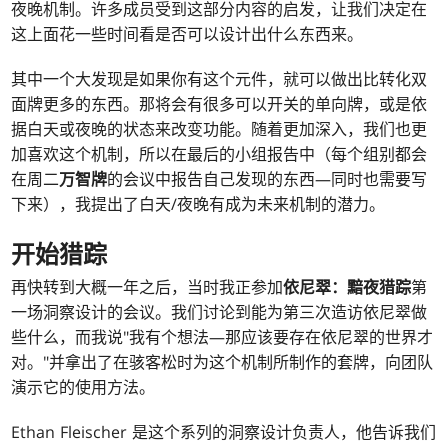
夜晚机制。许多成员受到这部分内容的启发，让我们决定在
这上面花一些时间看是否可以设计出什么东西来。
其中一个大发现是如果你有这个元件，就可以做出比转化双
面牌更多的东西。那将会有很多可以开关的单向牌，或是依
据白天或夜晚的状态来改变功能。随着更加深入，我们也更
加喜欢这个机制，所以在最后的小组报告中（每个组别都会
在周二
万智牌
的会议中报告自己发现的东西—同时也需要写
下来），我提出了白天/夜晚有成为未来机制的潜力。
开始
猎踪
再快转到大概一年之后，当时我正参加
依尼翠：黯夜猎踪
第
一场洞察设计的会议。我们讨论到能为第三次造访依尼翠做
些什么，而我说"我有个想法—那应该要存在依尼翠的世界才
对。"并拿出了在骇客松时为这个机制所制作的套牌，向团队
演示它的使用方法。
Ethan Fleischer 是这个系列的洞察设计负责人，他告诉我们