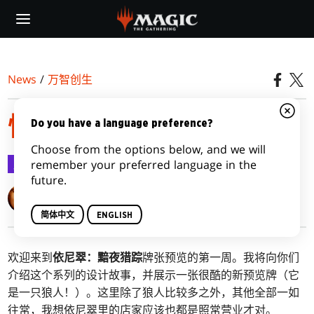
Skip
to
main
content
News
/
万智创生
快乐猎踪，第一部
Do you have a language preference?
Choose from the options below, and we will
万智创生
2021-09-02
remember your preferred language in the
future.
Mark Rosewater
简体中文
ENGLISH
欢迎来到
依尼翠：黯夜猎踪
牌张预览的第一周。我将向你们
介绍这个系列的设计故事，并展示一张很酷的新预览牌（它
是一只狼人！）。这里除了狼人比较多之外，其他全部一如
往常，我想依尼翠里的店家应该也都是照常营业才对。