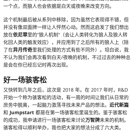
一个点，而狼人也会依据是白天或夜晚来改变方向。
这个机制最后被从系列中移除，因为虽然它表现得不错，但
并没有像双面牌一样让人怦然心动。然而这启发了我们想出
放在
依尼翠
里的"狼人机制"（会让人类转化为狼人及狼人转
化回人类的触发效应），并应用到了之后所有的狼人上（除
了在
异月传奇
里我们处理的方式有些不同外）。坦白说，我
不认为我们会再次看到白天/夜晚的机制，不过过去的种种总
是会在你已经忘记时再次出现。
好一场骇客松
又快转到几年之后，这次是 2018 年。在 2017 年时，R&D
开始一个称为骇客松的活动，有一周的时间让我们从日常的
庶务中脱离，一起脑力激荡寻找未来产品的想法。
近代新篇
和
Jumpstart
都是在第一场骇客松里诞生的。鉴于骇客松
的成功，我申请进行一场骇客松来讨论
万智牌
未来的机制。
骇客松得以顺利举办，我也把大家的想法分成了六大类。