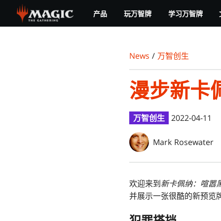
Skip
产品
玩万智牌
学习万智牌
to
main
content
News
/
万智创生
漫步新卡
万智创生
2022-04-11
Mark Rosewater
欢迎来到
新卡佩纳：喧嚣
并展示一张很酷的新预览