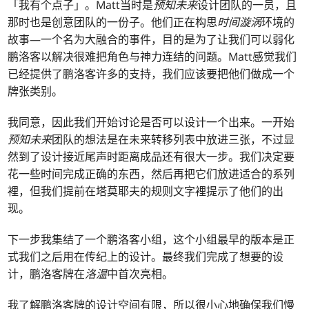
「我有个点子」。Matt当时是
预知未来
设计团队的一员，且
那时也是创意团队的一份子。他们正在构思
时间漩涡
环境的
故事—一个名为大融合的事件，目的是为了让我们可以弱化
鹏洛客以解决很难把角色与神力连结的问题。Matt感觉我们
已经提供了鹏洛客许多的支持，我们应该要把他们做成一个
牌张类别。
我同意，因此我们开始讨论是否可以设计一个出来。一开始
预知未来
团队的想法是在未来转移列表中放进三张，不过显
然到了设计接近尾声时距离成品还有很大一步。我们决定要
花一些时间完成正确的东西，然后再把它们放进适合的系列
裡，但我们提前在塔莫耶夫的规则文字裡提示了他们的出
现。
下一步我集结了一个鹏洛客小组，这个小组最早的版本是正
式我们之后用在传纪上的设计。最终我们完成了想要的设
计，鹏洛客牌在
洛温
中首次亮相。
我了解鹏洛客牌的设计空间有限，所以很小心地确保我们慢