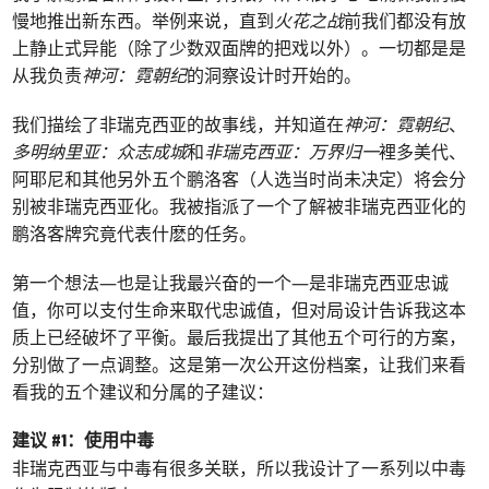
慢地推出新东西。举例来说，直到
火花之战
前我们都没有放
上静止式异能（除了少数双面牌的把戏以外）。一切都是是
从我负责
神河：霓朝纪
的洞察设计时开始的。
我们描绘了非瑞克西亚的故事线，并知道在
神河：霓朝纪
、
多明纳里亚：众志成城
和
非瑞克西亚：万界归一
裡多美代、
阿耶尼和其他另外五个鹏洛客（人选当时尚未决定）将会分
别被非瑞克西亚化。我被指派了一个了解被非瑞克西亚化的
鹏洛客牌究竟代表什麽的任务。
第一个想法—也是让我最兴奋的一个—是非瑞克西亚忠诚
值，你可以支付生命来取代忠诚值，但对局设计告诉我这本
质上已经破坏了平衡。最后我提出了其他五个可行的方案，
分别做了一点调整。这是第一次公开这份档案，让我们来看
看我的五个建议和分属的子建议：
建议 #1：使用中毒
非瑞克西亚与中毒有很多关联，所以我设计了一系列以中毒