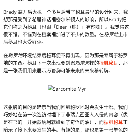
Brady 离开后大概一个多月后带了秘耳最早的设计回来，我
想那是受到了希腊神话裡密尔米顿人的影响，所以Brady把
它们称之为秘耳（也跟「Deer（鹿）」有韵脚）。我觉得这
很不错，不错到在档案裡加进了不少的数量。在
秘罗地
上市
后秘耳也大受好评。
在
秘罗地
环境结束后秘耳便不再出现，因为那是专属于秘罗
地的东西。秘耳下一次出现要到
预知未来
裡的
振肌秘耳
，那
是一张我们用来展示
万智牌
可能未来的未来移转牌。
这张牌的目的是暗示当我们回到秘罗地时会发生什麽。我们
巧妙地在第一次造访时埋下了非瑞克西亚人入侵的内容（像
是在书的一开始蒙纳坷就碰到了奇怪的油），而
振肌秘耳
正
暗示了接下来要发生的事。有趣的是，那也是第一张单色的