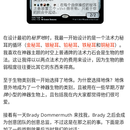
在设计最初的
秘罗地
时，我最一开始设计的是一个法术力秘
耳的循环（
金秘耳
、
银秘耳
、
铅秘耳
、
铁秘耳
和
铜秘耳
）。
我喜欢在神器主题的时空上普通牌的法术力石会是生物的想
法。这让我得以以两点法术力的费用来设计，因为生物的脆
弱程度往往要比其它的东西来得高。
至于生物类别我一开始选择了地侏。为什麽选择地侏？地侏
意外地成为了一个神器生物的类别，且被用在一些早期
万智
牌
小型的神器生物上，且包括我在内大家都觉得他们很可
爱。
接着有一天Brady Dommermuth 来找我，Brady 之后会成
为创意团队的创意总监，不过这是在那之前的事。下面是添
加了一些戏剧效果后当时我们的对话：