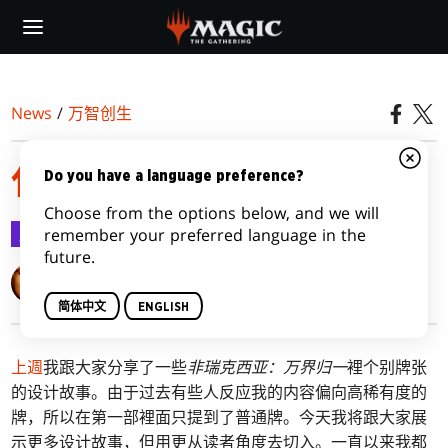
Skip
to
main
content
News
/
万智创生
任务完化，第二部
Do you have a language preference?
Choose from the options below, and we will
万智创生
2023-02-06
remember your preferred language in the
future.
Mark Rosewater
简体中文
ENGLISH
上週
我跟大家分享了一些
非瑞克西亚：万界归一
裡个别牌张
的设计故事。由于过去有些人反应我的内容偏向高稀有度的
牌，所以在第一部裡面只提到了普通牌。今天我将跟大家展
示更多设计故事，但用更从读者角度去切入。一直以来我都