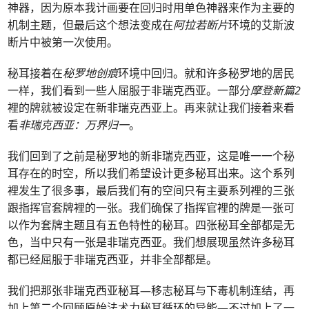
神器，因为原本我计画要在回归时用单色神器来作为主要的
机制主题，但最后这个想法变成在
阿拉若断片
环境的艾斯波
断片中被第一次使用。
秘耳接着在
秘罗地创痕
环境中回归。就和许多秘罗地的居民
一样，我们看到一些人屈服于非瑞克西亚。一部分
摩登新篇2
裡的牌就被设定在新非瑞克西亚上。再来就让我们接着来看
看
非瑞克西亚：万界归一
。
我们回到了之前是秘罗地的新非瑞克西亚，这是唯一一个秘
耳存在的时空，所以我们希望设计更多秘耳出来。这个系列
裡发生了很多事，最后我们有的空间只有主要系列裡的三张
跟指挥官套牌裡的一张。我们确保了指挥官裡的牌是一张可
以作为套牌主题且有五色特性的秘耳。四张秘耳全部都是无
色，当中只有一张是非瑞克西亚。我们想展现虽然许多秘耳
都已经屈服于非瑞克西亚，并非全部都是。
我们把那张非瑞克西亚秘耳—移志秘耳与下毒机制连结，再
加上第二个回顾原始法术力秘耳循环的异能—不过加上了一