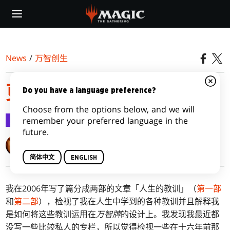
Skip
to
main
content
News
/
万智创生
更多人生的教训
Do you have a language preference?
Choose from the options below, and we will
万智创生
2022-07-04
remember your preferred language in the
future.
Mark Rosewater
简体中文
ENGLISH
我在2006年写了篇分成两部的文章「人生的教训」（
第一部
和
第二部
），检视了我在人生中学到的各种教训并且解释我
是如何将这些教训运用在
万智牌
的设计上。我发现我最近都
没写一些比较私人的专栏，所以觉得检视一些在十六年前那