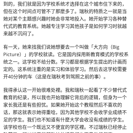
到的，我们就是因为学校系统才选择在这个城市住下来的，
但在这个时间点可管不了那麽多了。瑞秋的特质之一就是当
她对某个主题感兴趣时她会非常地投入。她开始学习各种替
代式的教育系统。她越专注学习其他孩子是如何学习时就越
来越不沉闷了。
有一天，她来找我们说她想要去一个叫做「大方向（Big
Picture）」的学校就读。它是国内採用新教育模式的学校系
统之一。这学校不给分数。学习都是根据学生提出的计画而
定的。这系统注重的是实习和体验学习。然后去这学校需要
开40分钟的车（这是在瑞秋考到驾照之前的事）。
我得承认这一开始很难处裡。我和瑞秋一起看了不少替代式
教育的纪录，所以我也开始理解它背后的逻辑，但身为一个
家长我还是有些担忧。如果她开始这个教程然后不喜欢的
话，那这就表示她得重唸，因为其他学校不会收学业成绩不
足的学生。我们也不知道有什麽大学会收没有成绩的学生。
该学校也在一个既远又不便宜的学区裡。不过瑞秋已经停止