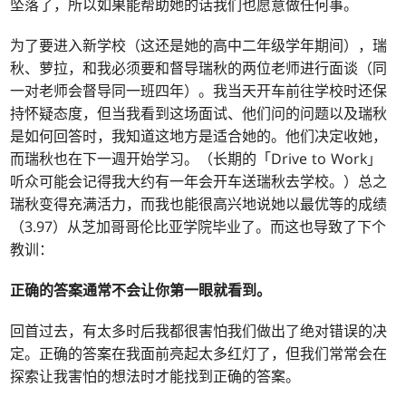
坠落了，所以如果能帮助她的话我们也愿意做任何事。
为了要进入新学校（这还是她的高中二年级学年期间），瑞
秋、萝拉，和我必须要和督导瑞秋的两位老师进行面谈（同
一对老师会督导同一班四年）。我当天开车前往学校时还保
持怀疑态度，但当我看到这场面试、他们问的问题以及瑞秋
是如何回答时，我知道这地方是适合她的。他们决定收她，
而瑞秋也在下一週开始学习。（长期的「Drive to Work」
听众可能会记得我大约有一年会开车送瑞秋去学校。）总之
瑞秋变得充满活力，而我也能很高兴地说她以最优等的成绩
（3.97）从芝加哥哥伦比亚学院毕业了。而这也导致了下个
教训：
正确的答案通常不会让你第一眼就看到。
回首过去，有太多时后我都很害怕我们做出了绝对错误的决
定。正确的答案在我面前亮起太多红灯了，但我们常常会在
探索让我害怕的想法时才能找到正确的答案。