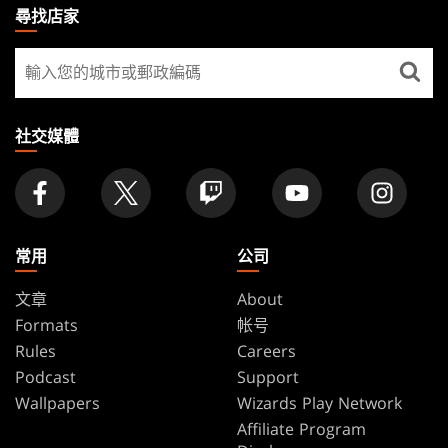
THE
尋找店家
GATHERING
尋
FOOTER
找
店
家
社交媒體
常用
公司
文章
About
Formats
帐号
Rules
Careers
Podcast
Support
Wallpapers
Wizards Play Network
Affiliate Program