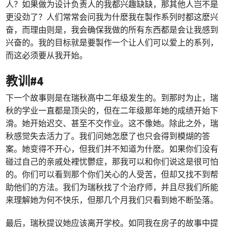
人？如果做为设计负责人的我都兴趣缺缺，那其他人岂不是
更没劲了？人们常常会问我为什麽我在製作系列时都这麽兴
奋，而理由则是，我会确保我做的所有东西都是会让我感到
兴奋的。我的目标就是要製作一个让人们可以爱上的系列，
而这必须要从我开始。
教训#4
下一个故事则是在瑞秋高中二年级发生的。到那时为止，瑞
秋的学业一直都是顶尖的，但在二年级那年她的成绩开始下
滑。她开始迟交、甚至不交作业。这不像她。除此之外，瑞
秋感觉失去活力了。我们问她怎麽了也只会得到模煳的答
案。她变得不开心，但我们并不知道为什麽。如果你们没有
碰过自己的亲戚处裡忧鬱症，那我可以和你们说这是很可怕
的。你们可以看到那个你们关心的人受苦，但却又找不到帮
助他们的方法。我们为瑞秋找了个治疗师，并且尽我们所能
来理解她为何不快乐，但那几个月我们只看到她不断坠落。
最后，瑞秋提议她应该离开学校。如同我在房子的故事中提