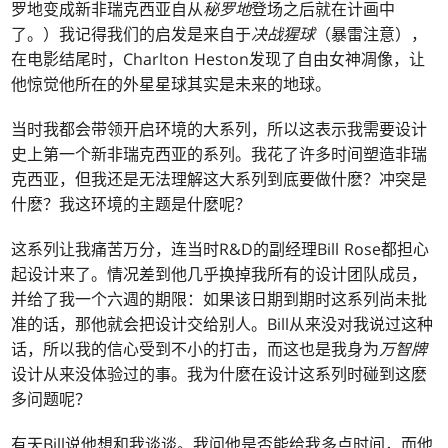
罗地变成新非瑞克西亚自从
秘罗地
登场之后就在计画中
了。）我记得我们的启发是来自于
决战猩球
（暴雷注意），
在电影结尾时，Charlton Heston发现了自由女神凋像，让
他惊觉他所在的外星星球其实是未来的地球。
当时我都会带领开启环境的大系列，所以这表示我需要设计
史上第一个新非瑞克西亚的系列。我花了许多时间塑造非瑞
克西亚，但我还是无法理解这大系列到底要做什麽？冲突是
什麽？我这环境的主题是什麽呢？
这系列让我痛苦万分，连当时R&D的副经理Bill Rose都担心
起设计来了。情况差到他几乎换掉我所有的设计团队成员，
并给了我一个六週的期限：如果该日期到期时这系列尚未批
准的话，那他就会把设计交给别人。Bill从来没对我说过这种
话，所以我的信心受到不小的打击，而这也是我身为
万智牌
设计从来没体验过的事。我为什麽在设计这系列时碰到这麽
多问题呢？
有天Bill说他想和我谈谈。我问他是否能给我多点时间，而他