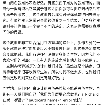
黑白两色就是比灰色舒适。有些东西不是对的就是错的，而
当你一但辨识出它是属于哪边之后你就可以把它归档然后不
用再去思考它了。这个教训告诉我有时候你就是得回去思考
它。有限的资讯常常只会带领你看到一个结果，但更多的资
讯则会让你做出一个完全不同的决定。这表示你需要愿意质
问你的假设。
这个教训也非常适合运用到
万智牌
的设计上。製作系列的一
部分就是要决定你想要以及不想要做什麽，但这些决定常常
会变成绝对。我们有许多年没做太多传奇生物，因为我们不
喜欢它们的对局：一旦有人先施放之后其他人就不能用了。
一直到
神河群英录
的设计时我们才说「虽然这是个缺点，但
牌手看起来很喜欢传奇生物。所以与其不做太多，也许我们
应该更改规则来让它们更有趣好玩。」
同样地，我们多年来设计的黑色杀牌都不能杀黑色生物，直
到有一天我们问自己「我们为什麽要这麽做呢？」Richard
在
第一版
设计了[autocard name="Terror"]惊骇