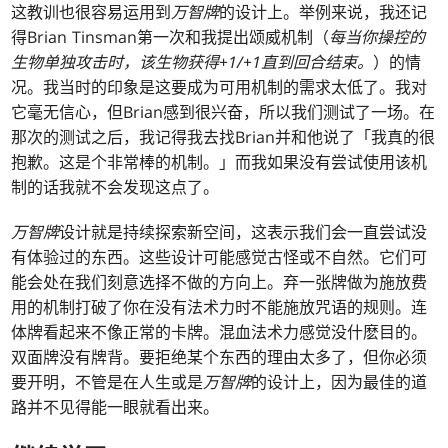
这教训也很容易运用到
万智牌
的设计上。举例来说，我还记
得Brian Tinsman第一次和我提出颂威机制（
每当你操控的
生物单独攻击时，该生物获得+1/+1直到回合结束。
）的情
况。我当时的印象是这要成为可用机制的需求太低了。我对
它毫无信心，但Brian感到很兴奋，所以我们测试了一场。在
那次的测试之后，我记得我去找Brian并和他说了「我真的很
抱歉。这是个非常棒的机制。」而我如果没有尝试使用该机
制的话我就不会发现这点了。
万智牌
设计就是持续探索新空间，这表示我们会一直尝试没
有体验过的东西。这些设计可能感觉古怪或不自然。它们可
能会处在我们刻意选择不做的方向上。弃一张牌做为施放费
用的机制打破了你在没有法术力时不能施放咒语的规则。连
体牌看起来不像正常的卡牌。混血法术力感觉没什麽目的。
双面牌没有牌背。要拒绝某个东西的理由太多了，但你必须
要开明，不管是在人生或是
万智牌
的设计上，因为最佳的道
路并不见得能一眼就看出来。