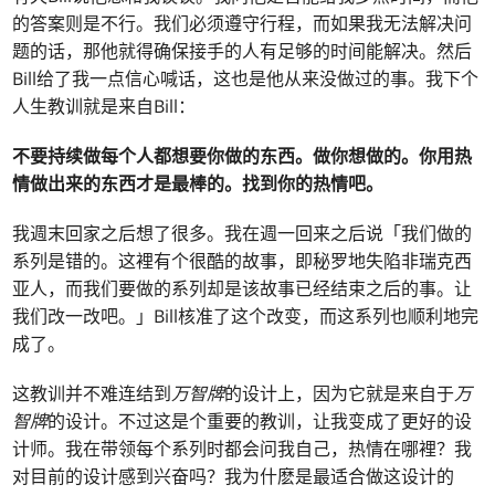
的答案则是不行。我们必须遵守行程，而如果我无法解决问
题的话，那他就得确保接手的人有足够的时间能解决。然后
Bill给了我一点信心喊话，这也是他从来没做过的事。我下个
人生教训就是来自Bill：
不要持续做每个人都想要你做的东西。做你想做的。你用热
情做出来的东西才是最棒的。找到你的热情吧。
我週末回家之后想了很多。我在週一回来之后说「我们做的
系列是错的。这裡有个很酷的故事，即秘罗地失陷非瑞克西
亚人，而我们要做的系列却是该故事已经结束之后的事。让
我们改一改吧。」Bill核准了这个改变，而这系列也顺利地完
成了。
这教训并不难连结到
万智牌
的设计上，因为它就是来自于
万
智牌
的设计。不过这是个重要的教训，让我变成了更好的设
计师。我在带领每个系列时都会问我自己，热情在哪裡？我
对目前的设计感到兴奋吗？我为什麽是最适合做这设计的