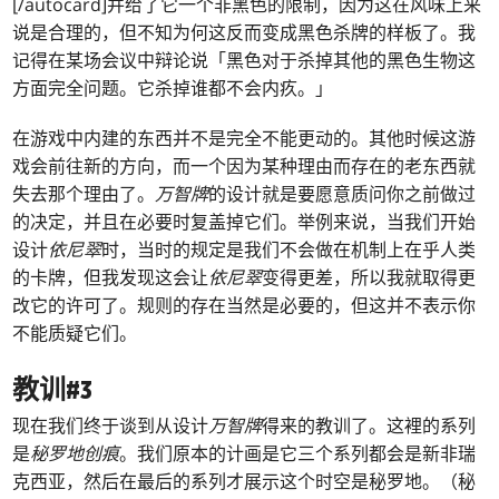
[/autocard]并给了它一个非黑色的限制，因为这在风味上来
说是合理的，但不知为何这反而变成黑色杀牌的样板了。我
记得在某场会议中辩论说「黑色对于杀掉其他的黑色生物这
方面完全问题。它杀掉谁都不会内疚。」
在游戏中内建的东西并不是完全不能更动的。其他时候这游
戏会前往新的方向，而一个因为某种理由而存在的老东西就
失去那个理由了。
万智牌
的设计就是要愿意质问你之前做过
的决定，并且在必要时复盖掉它们。举例来说，当我们开始
设计
依尼翠
时，当时的规定是我们不会做在机制上在乎人类
的卡牌，但我发现这会让
依尼翠
变得更差，所以我就取得更
改它的许可了。规则的存在当然是必要的，但这并不表示你
不能质疑它们。
教训#3
现在我们终于谈到从设计
万智牌
得来的教训了。这裡的系列
是
秘罗地创痕
。我们原本的计画是它三个系列都会是新非瑞
克西亚，然后在最后的系列才展示这个时空是秘罗地。（秘