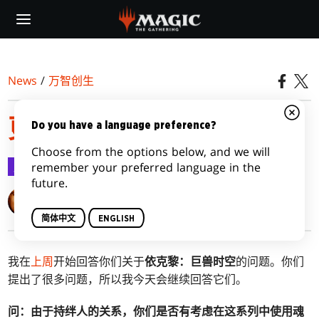
Skip
to
main
content
News
/
万智创生
更多魔法五四三：依克黎
Do you have a language preference?
Choose from the options below, and we will
万智创生
2020-05-18
remember your preferred language in the
future.
Mark Rosewater
简体中文
ENGLISH
我在
上周
开始回答你们关于
依克黎：巨兽时空
的问题。你们
提出了很多问题，所以我今天会继续回答它们。
问：由于持绊人的关系，你们是否有考虑在这系列中使用魂