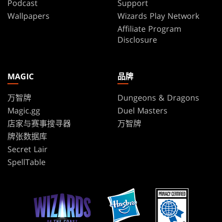
Podcast
Support
Wallpapers
Wizards Play Network
Affiliate Program
Disclosure
MAGIC
品牌
万智牌
Dungeons & Dragons
Magic.gg
Duel Masters
店家与赛事搜寻器
万智牌
牌张数据库
Secret Lair
SpellTable