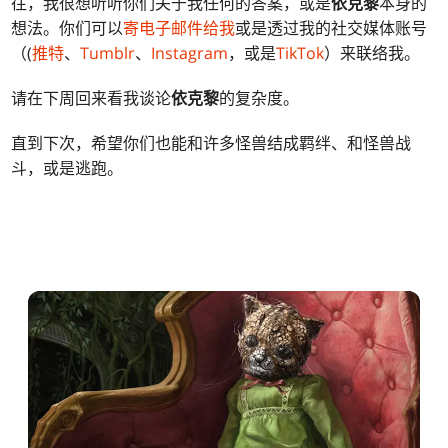
往，我很想听听你们关于我任何的答案，或是
依克黎
本身的
想法。你们可以
寄电子邮件给我
或是透过我的社交媒体账号
（(
推特
、
Tumblr
、
Instagram
，或是
TikTok
）来联络我。
请在下周回来看我谈论
依克黎
的复杂度。
直到下次，希望你们也能和许多怪兽结成羁绊、和怪兽战
斗，或是逃跑。