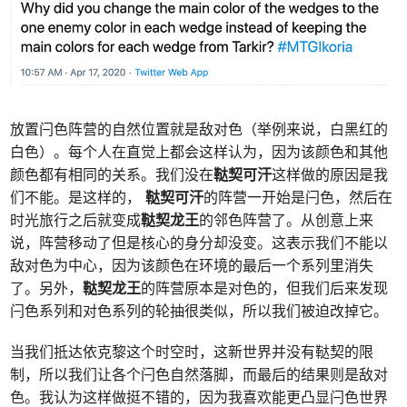
放置闩色阵营的自然位置就是敌对色（举例来说，白黑红的
白色）。每个人在直觉上都会这样认为，因为该颜色和其他
颜色都有相同的关系。我们没在
鞑契可汗
这样做的原因是我
们不能。是这样的，
鞑契可汗
的阵营一开始是闩色，然后在
时光旅行之后就变成
鞑契龙王
的邻色阵营了。从创意上来
说，阵营移动了但是核心的身分却没变。这表示我们不能以
敌对色为中心，因为该颜色在环境的最后一个系列里消失
了。另外，
鞑契龙王
的阵营原本是对色的，但我们后来发现
闩色系列和对色系列的轮抽很类似，所以我们被迫改掉它。
当我们抵达依克黎这个时空时，这新世界并没有鞑契的限
制，所以我们让各个闩色自然落脚，而最后的结果则是敌对
色。我认为这样做挺不错的，因为我喜欢能更凸显闩色世界