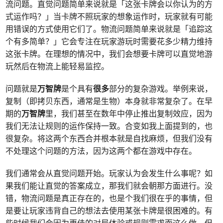
流问题。直觉问题简单来说就是「这张卡牌会以你认为的方
式运作吗？」当卡牌不照玩家的想象运作时，玩家就有可能
用错误的方式使用它们了。物流问题简单来说就是「追踪这
个有多简单？」它会专注在玩家游玩时需要花多少精力维持
这张卡牌。在理想的情况中，我们会想要卡牌可以直觉地游
玩然后在物流上能轻易监控。
问题就是
万智牌
是个具有
很
多
部分的复杂游戏。举例来说，
复制（即拷贝东西，通常是生物）本身就非常复杂了。在早
期的
万智牌
里，我们甚至在数年中停止推出复制效应，因为
我们无法让规则的运作保持一致。合变如我上面提到的，也
很复杂。将这两个东西合并根本就是自找麻烦，但我们没有
不处理这个问题的方法，因为这两个都在游戏中存在。
我们通常会从直觉问题开始。玩家认为会发生什么事呢？如
果我们能让直觉的答案成立，那我们就会朝那方面进行。没
错，物流问题是真正存在的，也是个我们很在乎的事情，但
是要让玩家违背自己的想法去使用某张卡牌是很困难的。有