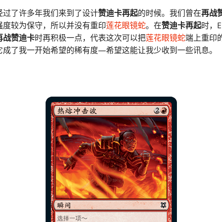
经过了许多年我们来到了设计
赞迪卡再起
的时候。我们曾在
再战
强度较为保守，所以并没有重印
莲花眼镜蛇
。在
赞迪卡再起
时，E
再战赞迪卡
时再积极一点，代表这次可以把
莲花眼镜蛇
端上重印
它成了我一开始希望的稀有度—希望这能让我少收到一些讯息。