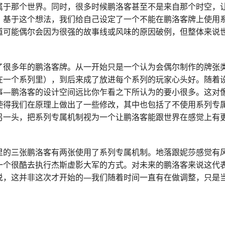
属于那个世界。同时，很多时候鹏洛客甚至不是来自那个时空，
。基于这个想法，我们给自己设定了一个不能在鹏洛客牌上使用
道可能偶尔会因为很强的故事线或风味的原因破例，但整体来说
了很多年的鹏洛客牌。从一开始只是一个认为会偶尔制作的牌张
在一个系列里），到后来成了放进每个系列的玩家心头好。随着
事—鹏洛客的设计空间远比你乍看之下所认为的要小很多。这对
使得我们在原理上做出了一些修改，其中也包括了不使用系列专
另一头，把系列专属机制视为一个让鹏洛客能跟世界在感觉上有
里的三张鹏洛客有两张使用了系列专属机制。地落跟妮莎感觉有
一个很酷去执行杰斯虚影大军的方式。对未来的鹏洛客来说这代
说，这并非这次才开始的—我们随着时间一直有在做调整，只是