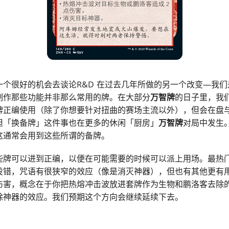
一个很好的机会去谈论R&D 在过去几年所做的另一个改变—我
制作那些功能并非那么常用的牌。在大部分
万智牌
的日子里，我
牌正编使用（除了你想要针对扭曲的赛场主流以外），但会在盘
但「换备牌」这件事也在更多的休闲「厨房」
万智牌
对局中发生
这通常会用到这些所谓的备牌。
些牌可以进到正编，以便在可能需要的时候可以派上用场。最热
没错，咒语有很狭窄的效应（像是消灭神器），但也有其他更有用
伤害，概念在于你把热熔冲击波放进套牌作为生物和鹏洛客去除
除神器的效应。我们预期这个方向会继续延续下去。