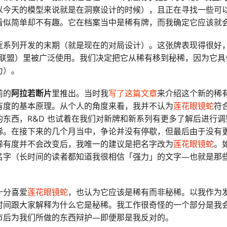
以今天的模型来说就是在洞察设计的时候），且正在寻找一些可
看似简单却不有趣。它在档案当中是稀有牌，而我确定它应该就
系列开发的末期（就是现在的对局设计）。这张牌表现得很好，且
境的联盟）里被广泛使用。我们决定把它从稀有移到秘稀，因为它
力）。
前的
阿拉若断片
里推出。当时我
写了这篇文章
来介绍这个新的稀
有度的基本原理。从个人的角度来看，我并不认为
莲花眼镜蛇
符
东西，R&D 也试着在我们对新牌和新系列有更多了解后进行调整
稀。在接下来的几个月当中，争论并没有停歇，但最后由于没有
稀有度并不会改变后，我唯一的建议是把名字改为
莲花眼镜蛇
。
名字（长时间的读者都知道我很相信「强力」的文字—也就是那
。
十分喜爱
莲花眼镜蛇
，也认为它应该是稀有而非秘稀。以我作为
时间跟大家解释为什么它是秘稀。我工作很奇怪的一个部分是我
市后为我们所做的东西辩护—即便那是我反对的。