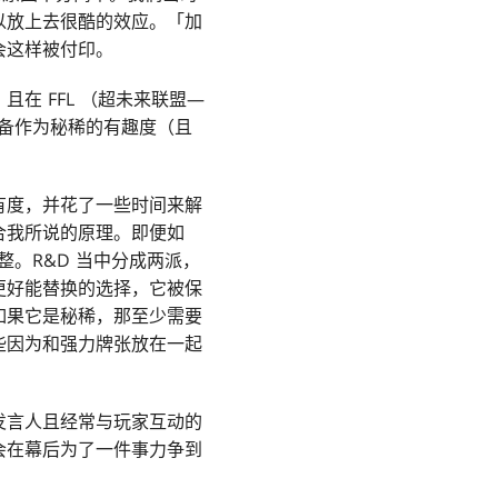
以放上去很酷的效应。「加
会这样被付印。
在 FFL （超未来联盟—
具备作为秘稀的有趣度（且
有度，并花了一些时间来解
合我所说的原理。即便如
。R&D 当中分成两派，
更好能替换的选择，它被保
如果它是秘稀，那至少需要
些因为和强力牌张放在一起
发言人且经常与玩家互动的
会在幕后为了一件事力争到