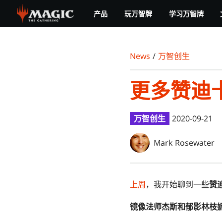
Skip
产品
玩万智牌
学习万智牌
to
main
content
News
/
万智创生
更多赞迪
万智创生
2020-09-21
Mark Rosewater
上周
，我开始聊到一些
赞
镜像法师杰斯和郁影林枝