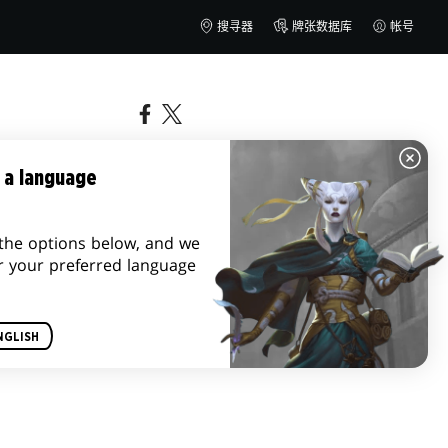
搜寻器
牌张数据库
帐号
 a language
the options below, and we
r your preferred language
NGLISH