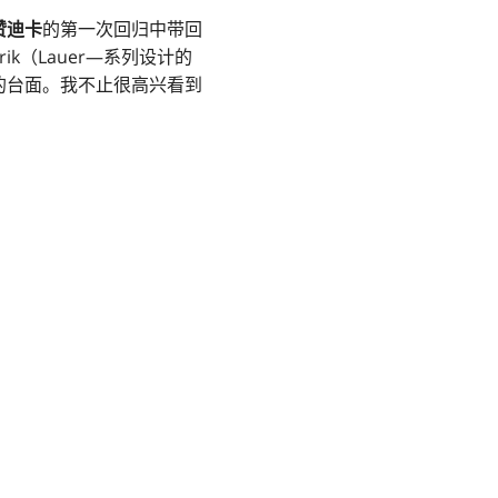
赞迪卡
的第一次回归中带回
rik（Lauer—系列设计的
的台面。我不止很高兴看到