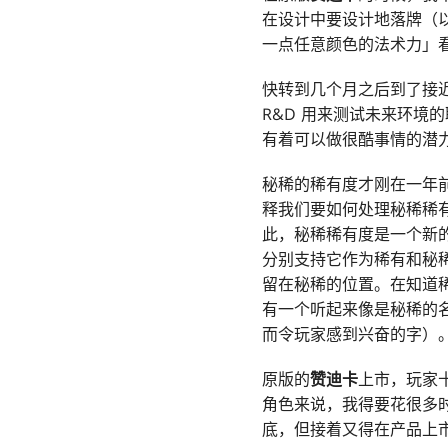
在设计中要设计地落牌（
一点任意颜色的法术力」
快转到几个月之后到了接近
R&D 用来测试未来环
有着可以做很酷事情的潜
秘稀的稀有度才刚在一年
释我们要如何处理秘稀稀
此，秘稀稀有度是一个新的
分别支持它作为稀有和秘
留在秘稀的位置。在知道
有一个听起来像是秘稀的
而令玩家感到兴奋的字）
原版的
赞迪卡
上市，玩家
角色来说，我得要花很多
底，但接着又得在产品上