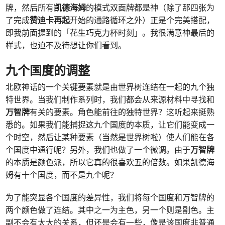
牌，然后所有
凯德海姆
的模式双面牌都是神（除了那四张为
了完成
赞迪卡再起
开始的通路循环之外）正是个完美搭配，
即我前面提到的「花生巧克力杯时刻」。我很满意神最后的
样式，也迫不及待想让你们看到。
九个国度的调整
北欧神话的一个关键要素就是由世界树连结在一起的九个独
特世界。当我们制作系列时，我们都会从来源材料中寻找和
万智牌
有关的要素。角色能前往的独特世界？这听起来挺熟
悉的。如果我们能捕捉这九个国度的本质，让它们能变成一
个时空，然后让某种要素（当然是世界树啦）使人们能在各
个国度中通行呢？另外，我们也做了一个微调。由于
万智牌
的本质是颜色派，所以它真的很喜欢五的倍数。如果凯德海
姆有十个国度，而不是九个呢？
为了能突显各个国度的差异性，我们将每个国度和万智牌的
两个颜色做了连结。其中之一为主色，另一个则是副色。主
副不会有太大的关系，但还是会有一些，像是该国度非普通