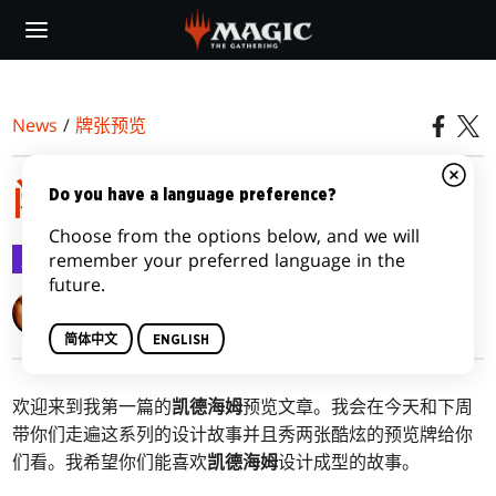
Skip
to
main
content
News
/
牌张预览
闲晃北欧，第一部
Do you have a language preference?
Choose from the options below, and we will
牌张预览
2021-01-12
remember your preferred language in the
future.
Mark Rosewater
简体中文
ENGLISH
欢迎来到我第一篇的
凯德海姆
预览文章。我会在今天和下周
带你们走遍这系列的设计故事并且秀两张酷炫的预览牌给你
们看。我希望你们能喜欢
凯德海姆
设计成型的故事。