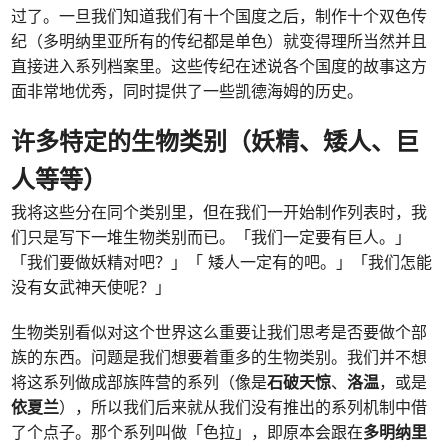
过了。一旦我们知道我们有十个国度之后，制作十个双色传
纪（多明纳里亚所有的传纪都是单色）就变得理所当然并且
直接进入系列档案里。这些传纪在述说各个国度的故事这方
面非常地优秀，同时提供了一些凯德海姆的历史。
许多特定的生物类别（妖精、矮人、巨
人等等）
我将这些分在同个类别里，但在我们一开始制作列表时，我
们只是写下一堆生物类别而已。「我们一定要有巨人。」
「我们要做妖精对吧？」「 矮人一定有的吧。」「我们怎能
没有女武神天使呢？」
生物类别看似对这个世界这么重要让我们思考是否要做个部
族的东西。问题是我们想要着重多的生物类别。我们并不想
将这系列做成部族阵营的系列（像是
石破天惊
、
洛温
，或是
依夏兰
），所以我们后来就从我们没有推出的系列机制中借
了个点子。那个系列叫做「色拉」，即原本会跟在
多明纳里