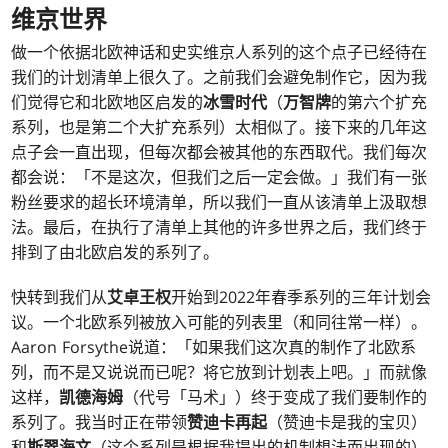
维京世界
做一个依据北欧神话和史实维京人系列的这个点子已经待在
我们的计划清单上很久了。之前我们会避免制作它，因为我
们觉得它和北欧地区启发的
冰雪时代
（
万智牌
的第六个扩充
系列，也是第二个大扩充系列）太相似了。接下来的几年这
点子会一直出现，但每次都会被其他的东西取代。我们每次
都会说：「不是这次，但我们之后一定会做。」我们有一张
粉丝要求的超长环境清单，所以我们一直从该清单上汲取想
法。最后，在执行了清单上其他的许多世界之后，我们终于
排到了由北欧启发的系列了。
快转到我们从
艾卓王权
开始到2022年春季系列的三年计划会
议。一个北欧系列被放入可能的列表里（和同往常一样）。
Aaron Forsythe说道：「如果我们这次真的制作了北欧系
列，而不是又说说而已呢？将它放到计划表上吧。」而就像
这样，
凯德海姆
（代号「马术」）终于变成了我们要制作的
系列了。我当时正在带领
赞迪卡再起
（赞迪卡是我的宝贝）
和
斯翠海文
（这个系列是根据我提出的机制想法而出现的）