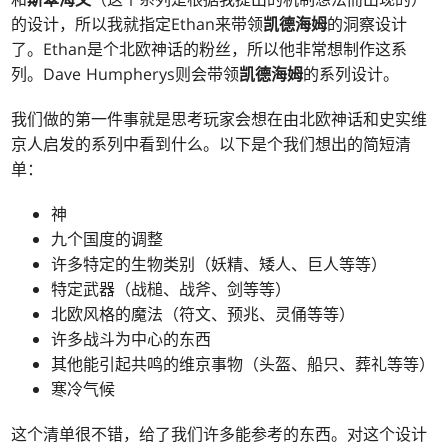
的设计，所以我就指定Ethan来带领
凯德海姆
的洞察设计
了。Ethan是个北欧神话的粉丝，所以他非常想制作这系
列。Dave Humpherys则会带领
凯德海姆
的系列设计。
我们做的第一件事就是思考玩家会想在由北欧神话和史实维
京人启发的系列中看到什么。以下是个我们想出的简短清
单：
神
九个国度的调整
许多特定的生物类别（妖精、矮人、巨人等等）
特定武器（战槌、战斧、剑等等）
北欧风格的魔法（符文、预兆、灵俑等等）
许多战斗为中心的东西
其他能引起共鸣的维京事物（头盔、船只、葬礼等等）
寒冷气候
这个清单很不错，给了我们许多能参考的东西。对这个设计