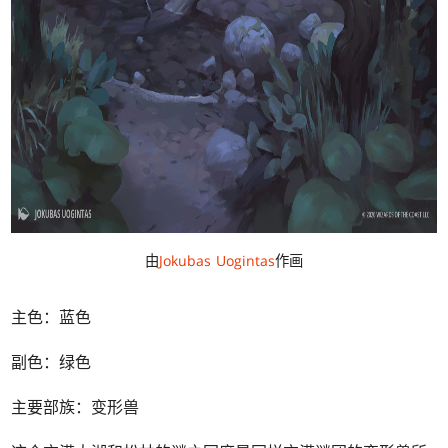
由
Jokubas Uogintas
作画
主色：蓝色
副色：绿色
主要部族：变形兽