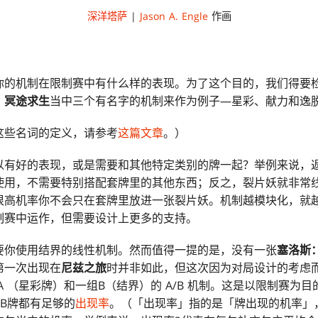
深洋塔萨
|
Jason A. Engle
作画
你的机制在限制赛中有什么样的表现。为了这个目的，我们得要
：冥途求生
当中三个有名字的机制来作为例子—星彩、献力和逸
这些名词的定义，请参考
这篇文章
。）
以有好的表现，或是需要和其他特定类别的牌一起？举例来说，
使用，不需要特别搭配套牌里的其他东西；反之，裂片妖就非常
很高机率你不会只在套牌里放进一张裂片妖。机制越模块化，就
制赛中运作，但需要设计上更多的支持。
要你使用结界的线性机制。然而值得一提的是，没有一张
塞洛斯
第一次出现在
尼兹之旅
时并非如此，但这次因为对局设计的考虑
A （星彩牌）和一组B（结界）的 A/B 机制。这是以限制赛为
B牌都有足够的
出现率
。（「出现率」指的是「牌出现的机率」