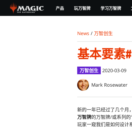
Skip
产品
玩万智牌
学习万智牌
to
main
content
News
/
万智创生
基本要素
万智创生
2020-03-09
Mark Rosewater
新的一年已经过了几个月
万智牌
的万智牌/或系列
玩家一窥我们是如何设计