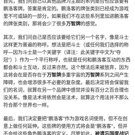
首先，我们问自己以其他品牌为主题的系列是否也应该要有
鹏洛客牌。答案是肯定的。鹏洛客的牌张类别已经成为游戏
里不可或缺的一部分，如果我们不在这些系列里加进鹏洛客
的牌张类别，那将会少了很多
万智牌
的感觉。
其次，我们问自己是否应该要给它们另一个名字，像是斗士
这样更为普遍的称呼。想法是把斗士（或任何我们选择的称
呼—因为斗士是一个关键字（译注：此关键字中文为"夺
冠"））作为一个平行称呼，也就是任何和鹏洛客互动的东西
都会和斗士互动，反过来亦然。这个想法后来被放弃，因为
这将会在是否存在于
万智牌
多重宇宙的
万智牌
系列之间产生
障碍，也会增添很多不必要的复杂度。最后决定将会保留我
们的名词，就算在另一个品牌中感觉并没有百分之百合理也
没关系。像是法术将依然会是法术，就算这个用法并不那么
符合那个世界也一样。
最后，我们决定要把"鹏洛客"作为游戏名词使用，但不在创
意上做任何延伸。这些牌的使用方式将会是"鹏洛客"，但并
不会给这些角色鹏洛客的定义。尽管如此，
被遗忘国度战记