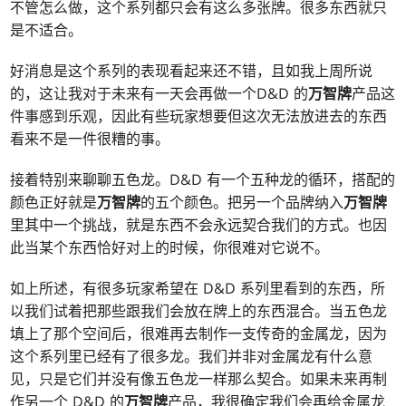
不管怎么做，这个系列都只会有这么多张牌。很多东西就只
是不适合。
好消息是这个系列的表现看起来还不错，且如我上周所说
的，这让我对于未来有一天会再做一个D&D 的
万智牌
产品这
件事感到乐观，因此有些玩家想要但这次无法放进去的东西
看来不是一件很糟的事。
接着特别来聊聊五色龙。D&D 有一个五种龙的循环，搭配的
颜色正好就是
万智牌
的五个颜色。把另一个品牌纳入
万智牌
里其中一个挑战，就是东西不会永远契合我们的方式。也因
此当某个东西恰好对上的时候，你很难对它说不。
如上所述，有很多玩家希望在 D&D 系列里看到的东西，所
以我们试着把那些跟我们会放在牌上的东西混合。当五色龙
填上了那个空间后，很难再去制作一支传奇的金属龙，因为
这个系列里已经有了很多龙。我们并非对金属龙有什么意
见，只是它们并没有像五色龙一样那么契合。如果未来再制
作另一个 D&D 的
万智牌
产品，我很确定我们会再给金属龙