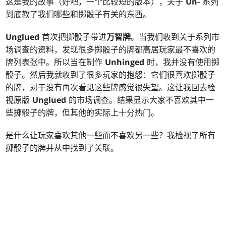
这是我的故事（好吧，一个比较短的版本），关于
Un-
系列
到底教了我们哪些和掷骰子有关的东西。
Unglued
首次把掷骰子带进
万智牌
。当我们收到关于系列市
场调查的资料，发现很多掷骰子的牌都高居玩家最不喜欢的
牌列表张中。所以当在制作
Unhinged
时，我并没有使用掷
骰子。然后我就收到了很多玩家的抱怨：它们很喜欢掷骰子
的牌，对于没有再次看见这些牌感觉很失望。这让我回去检
视原版
Unglued
的市场调查。结果显示大家不喜欢其中一
些掷骰子的牌，但其他的实际上十分热门。
是什么让玩家喜欢其他一些而不喜欢另一些？我检视了所有
掷骰子的牌并从中找到了关联。