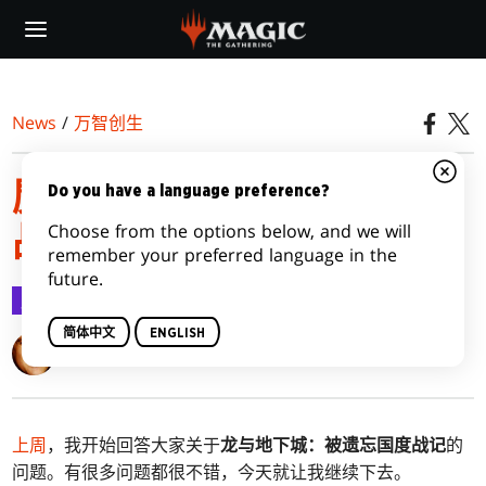
Skip
to
main
content
News
/
万智创生
魔法五四三：被遗忘国度
Do you have a language preference?
Choose from the options below, and we will
战记，第二部
remember your preferred language in the
future.
万智创生
2021-08-09
简体中文
ENGLISH
Mark Rosewater
上周
，我开始回答大家关于
龙与地下城：被遗忘国度战记
的
问题。有很多问题都很不错，今天就让我继续下去。