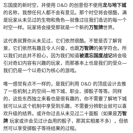
忘国度的新时空，并使用 D&D 的创意但不使用
龙与地下城
的名称，我想任何人都不会有意见。那个时空将会很酷，满
是玩家从未见过的生物和角色—就像过往我们造访的每一个
时空一样。玩家将会接受那就是一个新的
万智牌
世界。
这代表就算你从未见过，它们依然很酷。不管是否了解背
景，它们依然有趣且令人兴奋，也跟
万智牌
的美学符合。所
以我们对此并不担心，因为我们知道
被遗忘国度战记
将会吸
引对奇幻内容有兴趣的玩家，而那基本上也是我们的受众—
我们仍是一个以奇幻为核心的游戏。
唯一感觉有点不一样的，是我们利用 D&D 的顶底设计去推
了一些机制上的空间—地下城、职业、掷骰子等等。同样
的，这些东西独立来看也是很有趣的，你不需要了解地下城
就可以从这个机制中享受到乐趣，不需要分辨职业就可以喜
欢升级的结界。或许你过去从未见过二十面骰（如果是
万智
牌
玩家或许会见过计血用的骰子，那其实相差不多），但依
然可以享受掷骰子等待结果的过程。