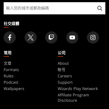
GATHERING
尋
FOOTER
找
店
家
社交媒體
常用
公司
文章
About
Formats
帐号
Rules
Careers
Podcast
Support
Wallpapers
Wizards Play Network
Affiliate Program
Disclosure