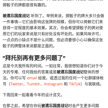
掷骰子的牌都是很有趣的。
被遗忘国度战记
听到了。举例来说，掷骰子的牌大多只会做
一件事情—它们会影响这张牌的规模，但你可以倚赖它们来
获得一定程度的基本效果。其次，你会希望掷骰子的牌对使
用它们的玩家来说是只有好处没有坏处的。如果风味许可，
一点点的小缺点不是什么问题，但必须要很小心以确保这张
骰子的牌整体来说都是正面的。
"拜托别再有更多问题了"
这是今天我所有的时间。一如往常，我很想知道你们对于今
天的专难、任何我给的答案或是
被遗忘国度战记
整体的想
法。你可以写
email
给我，或透过我的任何一个社群媒体帐
号（
Twitter
、
Tumblr
、
Instagram
和
TikTok
）与我联络。
下周回来一起看看今年的设计咨文。
在那之前，希望在你玩
被遗忘国度战记
时会产生更多问题