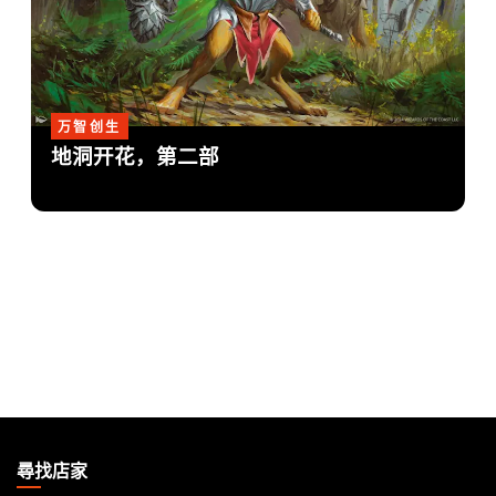
万智创生
地洞开花，第二部
MAGIC:
THE
尋找店家