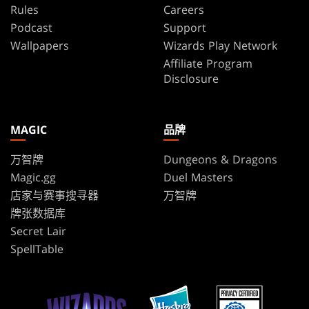
Rules
Careers
Podcast
Support
Wallpapers
Wizards Play Network
Affiliate Program
Disclosure
MAGIC
品牌
万智牌
Dungeons & Dragons
Magic.gg
Duel Masters
店家与赛事搜寻器
万智牌
牌张数据库
Secret Lair
SpellTable