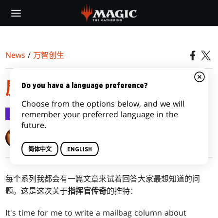
Skip
to
main
content
News
/
万智创生
魔法五四三：指挥官传奇
Do you have a language preference?
Choose from the options below, and we will
万智创生
2020-12-01
remember your preferred language in the
future.
Mark Rosewater
简体中文
ENGLISH
每个系列我都会有一篇文章来试着回答大家最想知道的问
题。这是这次关于
指挥官传奇
的推特：
It's time for me to write a mailbag column about