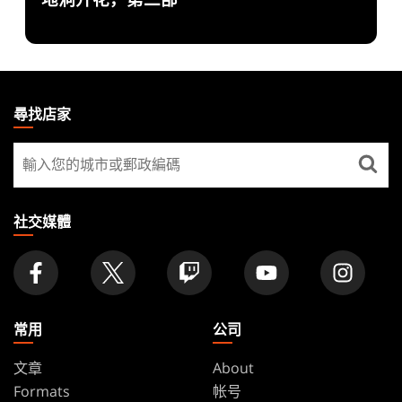
地洞开花，第二部
MAGIC:
THE
尋找店家
GATHERING
尋
FOOTER
找
店
家
社交媒體
常用
公司
文章
About
Formats
帐号