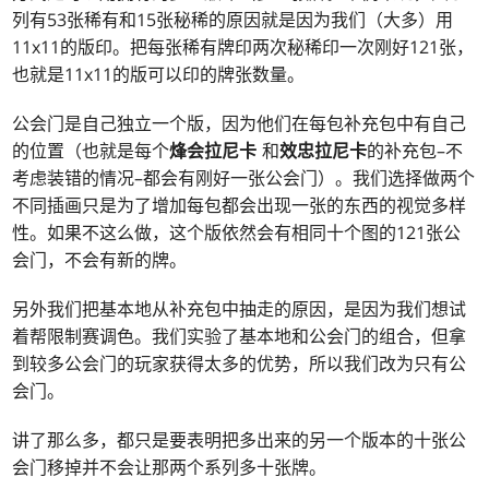
列有53张稀有和15张秘稀的原因就是因为我们（大多）用
11x11的版印。把每张稀有牌印两次秘稀印一次刚好121张，
也就是11x11的版可以印的牌张数量。
公会门是自己独立一个版，因为他们在每包补充包中有自己
的位置（也就是每个
烽会拉尼卡
和
效忠拉尼卡
的补充包–不
考虑装错的情况–都会有刚好一张公会门）。我们选择做两个
不同插画只是为了增加每包都会出现一张的东西的视觉多样
性。如果不这么做，这个版依然会有相同十个图的121张公
会门，不会有新的牌。
另外我们把基本地从补充包中抽走的原因，是因为我们想试
着帮限制赛调色。我们实验了基本地和公会门的组合，但拿
到较多公会门的玩家获得太多的优势，所以我们改为只有公
会门。
讲了那么多，都只是要表明把多出来的另一个版本的十张公
会门移掉并不会让那两个系列多十张牌。