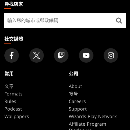
THE
尋找店家
GATHERING
尋
FOOTER
找
店
家
社交媒體
常用
公司
文章
About
Formats
帐号
Rules
Careers
Podcast
Support
Wallpapers
Wizards Play Network
Affiliate Program