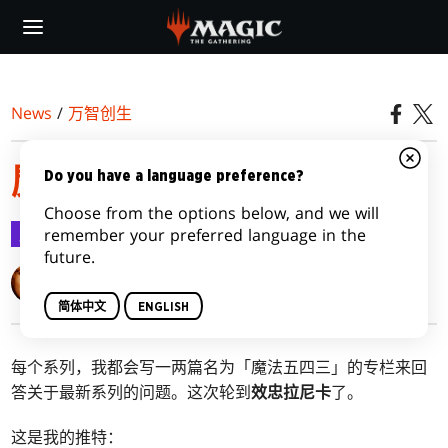
Skip
to
main
content
News
/
万智创生
魔法五四三：效忠拉尼卡
Do you have a language preference?
Choose from the options below, and we will
万智创生
2019-01-29
remember your preferred language in the
future.
Mark Rosewater
简体中文
ENGLISH
每个系列，我都会写一两篇名为「魔法五四三」的专栏来回
答关于最新系列的问题。这次轮到
效忠拉尼卡
了。
这是我的推特：