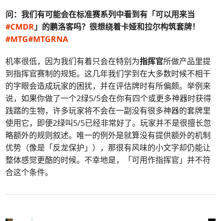
问：
我们有可能会在标准赛系列中看到有「可以用来当
#CMDR
」的鹏洛客吗？很想绕着卡娅和拉尔构筑套牌！
#MTG
#MTGRNA
机率很低，因为我们有着只会在特别为
指挥官
所做产品里提
到指挥官赛制的规矩。这几年我们学到在大多数时候不相干
的字眼会造成玩家的困扰，并在评估牌时有所偏颇。举例来
说，如果你做了一个2绿5/5会在你有四个或更多神器时获得
践踏的生物，许多玩家将不会在一副没有很多神器的套牌里
使用它，即便2绿叫5/5已经非常好了。玩家并不是很擅长忽
略额外的规则叙述。唯一的例外是就算没有提供额外的机制
优势（像是「反龙保护」），那很有风味的小文字却仍能让
整体感觉更酷的时候。不幸地是，「可用作指挥官」并不符
合这个条件。