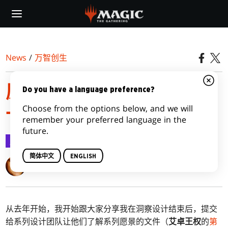
Skip
to
main
content
News
/
万智创生
原版赞迪卡设计报告，第
Do you have a language preference?
Choose from the options below, and we will
一部
remember your preferred language in the
future.
万智创生
2020-10-12
简体中文
ENGLISH
Mark Rosewater
从去年开始，我开始跟大家分享我在洞察设计结束后，提交
给系列设计团队让他们了解系列愿景的文件（
艾卓王权
的
第