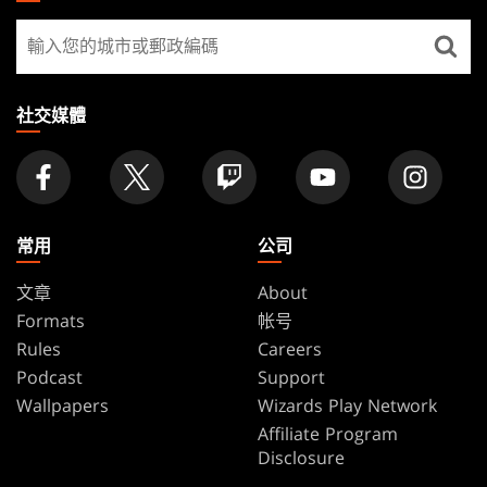
GATHERING
尋
FOOTER
找
店
家
社交媒體
常用
公司
文章
About
Formats
帐号
Rules
Careers
Podcast
Support
Wallpapers
Wizards Play Network
Affiliate Program
Disclosure