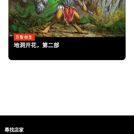
万智创生
地洞开花，第二部
MAGIC:
THE
尋找店家